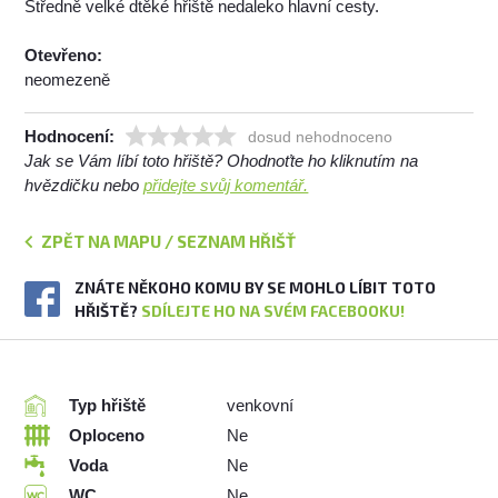
Středně velké dtěké hřiště nedaleko hlavní cesty.
Otevřeno:
neomezeně
Hodnocení:
dosud nehodnoceno
Jak se Vám líbí toto hřiště? Ohodnoťte ho kliknutím na
hvězdičku nebo
přidejte svůj komentář.
ZPĚT NA MAPU / SEZNAM HŘIŠŤ
ZNÁTE NĚKOHO KOMU BY SE MOHLO LÍBIT TOTO
HŘIŠTĚ?
SDÍLEJTE HO NA SVÉM FACEBOOKU!
Typ hřiště
venkovní
Oploceno
Ne
Voda
Ne
WC
Ne