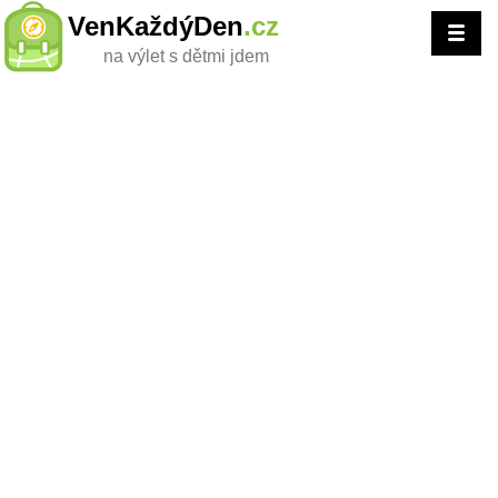
VenKaždýDen
.cz
na výlet s dětmi jdem