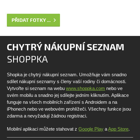
PŘIDAT FOTKY ...
CHYTRÝ NÁKUPNÍ SEZNAM
SHOPPKA
Shopka je chytrý nákupní seznam. Umožňuje vám snadno
sdílet nákupní seznamy s členy vaší rodiny či domácnosti.
Vytvořte si seznam na webu
www.shoppka.com
nebo ve
svém mobilu a snadno jej sdílejte jedním kliknutím. Aplikace
funguje na všech mobilních zařízení s Androidem a na
iPhonech nebo ve webovém prohlížeči. Všechny funkce jsou
zdarma a nevyžadují žádnou registraci.
Mobilní aplikaci můžete stahovat z
Google Play
a
App Store
.