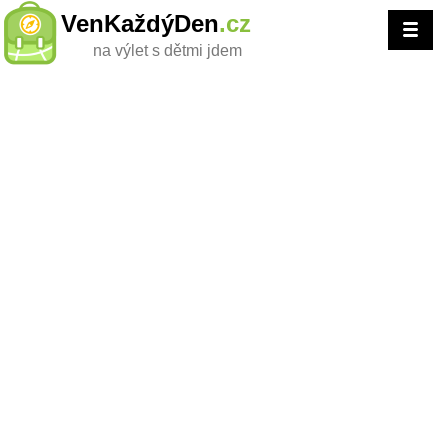
VenKaždýDen
.cz
na výlet s dětmi jdem