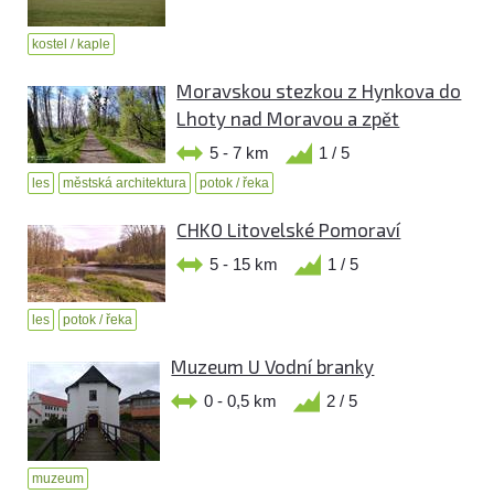
kostel / kaple
Moravskou stezkou z Hynkova do
Lhoty nad Moravou a zpět
5 - 7 km
1 / 5
les
městská architektura
potok / řeka
CHKO Litovelské Pomoraví
5 - 15 km
1 / 5
les
potok / řeka
Muzeum U Vodní branky
0 - 0,5 km
2 / 5
muzeum