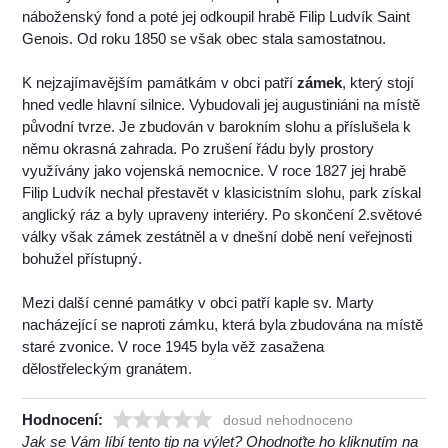
náboženský fond a poté jej odkoupil hrabě Filip Ludvík Saint
Genois. Od roku 1850 se však obec stala samostatnou.
K nejzajímavějším památkám v obci patří
zámek
, který stojí
hned vedle hlavní silnice. Vybudovali jej augustiniáni na místě
původní tvrze. Je zbudován v barokním slohu a příslušela k
němu okrasná zahrada. Po zrušení řádu byly prostory
využívány jako vojenská nemocnice. V roce 1827 jej hrabě
Filip Ludvík nechal přestavět v klasicistním slohu, park získal
anglický ráz a byly upraveny interiéry. Po skončení 2.světové
války však zámek zestátněl a v dnešní době není veřejnosti
bohužel přístupný.
Mezi další cenné památky v obci patří kaple sv. Marty
nacházející se naproti zámku, která byla zbudována na místě
staré zvonice. V roce 1945 byla věž zasažena
dělostřeleckým granátem.
Hodnocení:
dosud nehodnoceno
Jak se Vám líbí tento tip na výlet? Ohodnoťte ho kliknutím na