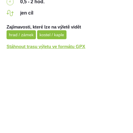
0,5 - 2 hod.
jen cíl
Zajímavosti, které lze na výletě vidět
hrad / zámek
kostel / kaple
Stáhnout trasu výletu ve formátu GPX