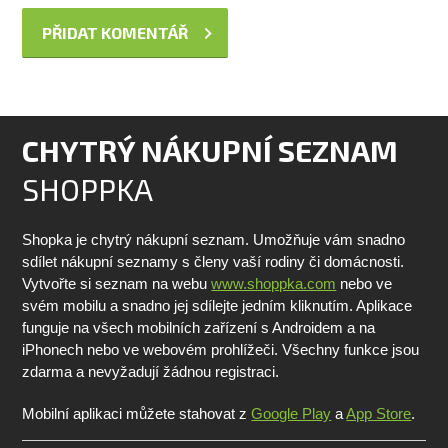
CHYTRÝ NÁKUPNÍ SEZNAM
SHOPPKA
Shopka je chytrý nákupní seznam. Umožňuje vám snadno
sdílet nákupní seznamy s členy vaší rodiny či domácnosti.
Vytvořte si seznam na webu
www.shoppka.com
nebo ve
svém mobilu a snadno jej sdílejte jedním kliknutím. Aplikace
funguje na všech mobilních zařízení s Androidem a na
iPhonech nebo ve webovém prohlížeči. Všechny funkce jsou
zdarma a nevyžadují žádnou registraci.
Mobilní aplikaci můžete stahovat z
Google Play
a
App Store
.