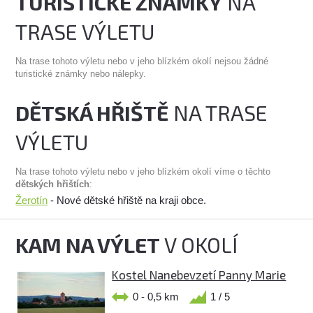
TURISTICKÉ ZNÁMKY
NA
TRASE VÝLETU
Na trase tohoto výletu nebo v jeho blízkém okolí nejsou žádné
turistické známky nebo nálepky.
DĚTSKÁ HŘIŠTĚ
NA TRASE
VÝLETU
Na trase tohoto výletu nebo v jeho blízkém okolí víme o těchto
dětských hřištích
:
Žerotín
- Nové dětské hřiště na kraji obce.
KAM NA VÝLET
V OKOLÍ
Kostel Nanebevzetí Panny Marie
0 - 0,5 km
1 / 5