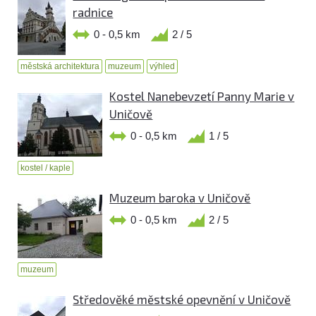
radnice
0 - 0,5 km
2 / 5
městská architektura
muzeum
výhled
Kostel Nanebevzetí Panny Marie v
Uničově
0 - 0,5 km
1 / 5
kostel / kaple
Muzeum baroka v Uničově
0 - 0,5 km
2 / 5
muzeum
Středověké městské opevnění v Uničově