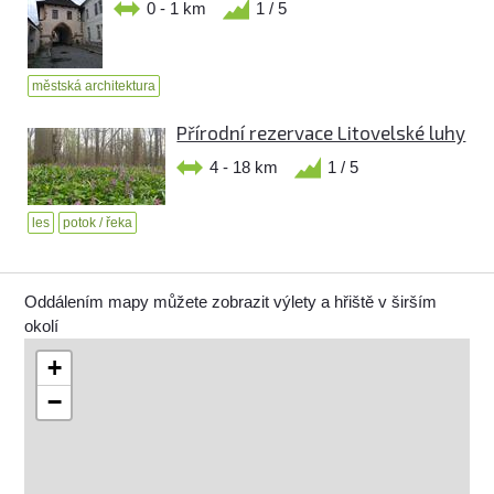
0 - 1 km
1 / 5
městská architektura
Přírodní rezervace Litovelské luhy
4 - 18 km
1 / 5
les
potok / řeka
Oddálením mapy můžete zobrazit výlety a hřiště v širším
okolí
+
−