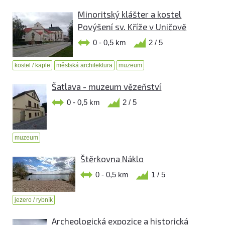
Minoritský klášter a kostel
Povýšení sv. Kříže v Uničově
0 - 0,5 km
2 / 5
kostel / kaple
městská architektura
muzeum
Šatlava - muzeum vězeňství
0 - 0,5 km
2 / 5
muzeum
Štěrkovna Náklo
0 - 0,5 km
1 / 5
jezero / rybník
Archeologická expozice a historická