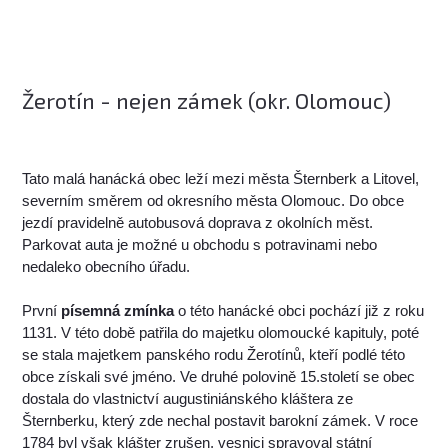
Žerotín - nejen zámek (okr. Olomouc)
Tato malá hanácká obec leží mezi města Šternberk a Litovel,
severním směrem od okresního města Olomouc. Do obce
jezdí pravidelně autobusová doprava z okolních měst.
Parkovat auta je možné u obchodu s potravinami nebo
nedaleko obecního úřadu.
První
písemná zmínka
o této hanácké obci pochází již z roku
1131. V této době patřila do majetku olomoucké kapituly, poté
se stala majetkem panského rodu Žerotínů, kteří podlé této
obce získali své jméno. Ve druhé polovině 15.století se obec
dostala do vlastnictví augustiniánského kláštera ze
Šternberku, který zde nechal postavit barokní zámek. V roce
1784 byl však klášter zrušen, vesnici spravoval státní