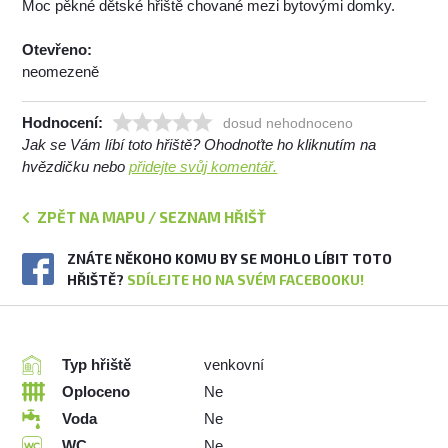
Moc pěkné dětské hřiště chované mezi bytovými domky.
Otevřeno:
neomezeně
Hodnocení:
dosud nehodnoceno
Jak se Vám líbí toto hřiště? Ohodnoťte ho kliknutím na
hvězdičku nebo
přidejte svůj komentář.
ZPĚT NA MAPU / SEZNAM HŘIŠŤ
ZNÁTE NĚKOHO KOMU BY SE MOHLO LÍBIT TOTO
HŘIŠTĚ?
SDÍLEJTE HO NA SVÉM FACEBOOKU!
Typ hřiště
venkovní
Oploceno
Ne
Voda
Ne
WC
Ne