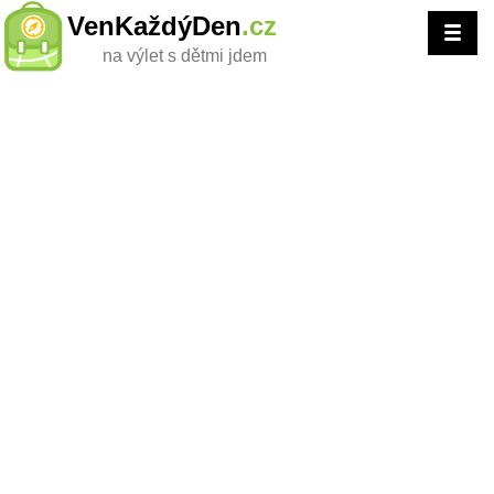
VenKaždýDen
.cz
na výlet s dětmi jdem