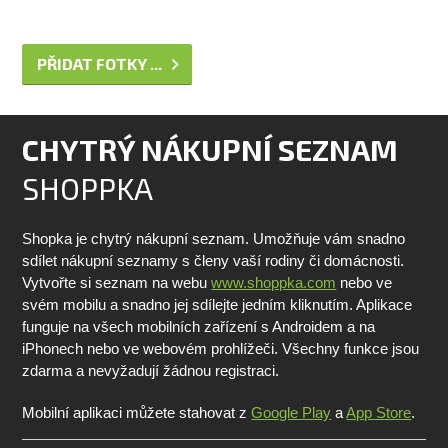
PŘIDAT FOTKY ...
CHYTRÝ NÁKUPNÍ SEZNAM
SHOPPKA
Shopka je chytrý nákupní seznam. Umožňuje vám snadno
sdílet nákupní seznamy s členy vaší rodiny či domácnosti.
Vytvořte si seznam na webu
www.shoppka.com
nebo ve
svém mobilu a snadno jej sdílejte jedním kliknutím. Aplikace
funguje na všech mobilních zařízení s Androidem a na
iPhonech nebo ve webovém prohlížeči. Všechny funkce jsou
zdarma a nevyžadují žádnou registraci.
Mobilní aplikaci můžete stahovat z
Google Play
a
App Store
.