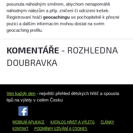
posunuta náhodným směrem, abychom nenapomáhli
náhodným nálezům a příp. zničení či odcizení kešek.
Registrovaní hráči
geocachingu
se pochopitelně k přesné
pozici a dalším informacím mohou dostat na svém
geocaching profilu.
KOMENTÁŘE
- ROZHLEDNA
DOUBRAVKA
Ven každý den
- největší přehled dětských hřišť a spousta
tipů na výlety v celém Česku
MOBILNÍ APLIKACE
KATALOG HŘIŠŤ
A VÝLETŮ
ČLÁNKY
KONTAKT
PODMÍNKY UŽÍVÁNÍ A COOKIES