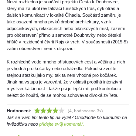
Nová rozhledna je součástí projektu Cesta k Doubravce,
který má za úkol revitalizaci turistických tras, cyklotras a
dalších komunikací v lokalitě Čihadla. Součástí záměru je
také osazení mnoha prvků drobné architektury, vznik
odpočinkových, relaxačních nebo piknikových míst, zázemí
pro občerstvení přímo u samotné Doubravky nebo dětské
hřiště v rezidenční čtvrti Rajský vrch. V současnosti (2019-9)
zatím občerstvení není k dispozici.
K rozhledně vede mnoho přístupových cest a většina z nich
je vhodná pro kočárky nebo odrážedla. Pokud si zvolíte
stejnou stezku jako my, tak ta není vhodná pro kočárek.
Jinak na vstupu je varování, že v oblasti probíhá intenzivní
myslivecká činnost - takže psi je lepší mít pod kontrolou a
nelézt do houští, de se mohou schovávat divoká zvířeta.
Hodnocení:
(4, hodnoceno 3x)
Jak se Vám líbí tento tip na výlet? Ohodnoťte ho kliknutím na
hvězdičku nebo
přidejte svůj komentář.