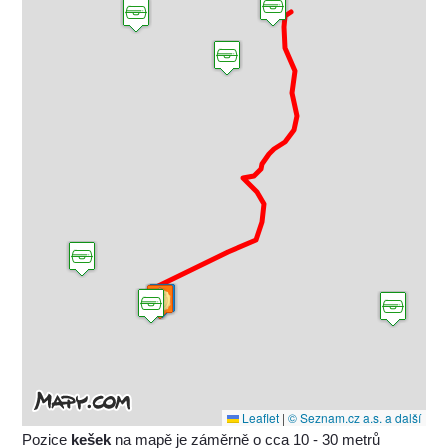
Leaflet
|
© Seznam.cz a.s. a další
Pozice
kešek
na mapě je záměrně o cca 10 - 30 metrů