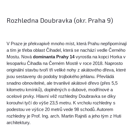
Rozhledna Doubravka (okr. Praha 9)
V Praze je překvapivě mnoho míst, která Prahu nepřipomínají
a tím je třeba oblast Čihadel, která se nachází vedle Černého
Mostu. Nová
dominanta Prahy 14
vyrostla na kopci Horka v
lesoparku Čihadla na Černém Mostě v roce 2018. Naprosto
originální stavbu tvoří tři veliké nohy z akátového dřeva, které
jsou sestaveny do podoby trojbokého jehlanu. Převládá
snadno obnovitelné, ale trvanlivé akátové dřevo (přes 5,5
kilometru kmínků), doplněných o dubové, modřínové a
ocelové prvky. Hlavní věž rozhledny Doubravka se díky
korouhvi tyčí do výše 23,5 metru. K vrcholu rozhledny s
podestou ve výšce 20 metrů vede 98 schodů. Autorem
rozhledny je Prof. Ing. arch. Martin Rajniš a jeho tým z Huti
architektury.