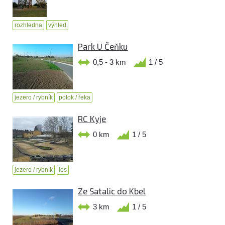
rozhledna
výhled
Park U Čeňku
0,5 - 3 km
1 / 5
jezero / rybník
potok / řeka
RC Kyje
0 km
1 / 5
jezero / rybník
les
Ze Satalic do Kbel
3 km
1 / 5