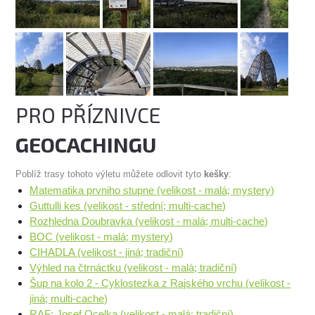
PRO PŘÍZNIVCE
GEOCACHINGU
Poblíž trasy tohoto výletu můžete odlovit tyto
kešky
:
Matematika prvniho stupne (velikost - malá; mystery)
Guttulli kes (velikost - střední; multi-cache)
Rozhledna Doubravka (velikost - malá; multi-cache)
BOC (velikost - malá; mystery)
CIHADLA (velikost - jiná; tradiční)
Výhled na čtrnáctku (velikost - malá; tradiční)
Šup na kolo 2 - Cyklostezka z Rajského vrchu (velikost -
jiná; multi-cache)
RAF: Josef Ocelka (velikost - malá; tradiční)