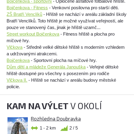
Bojčenkova - sportovní
- Oplocené asfaltové fotbalové hřiště.
Bojčenkova - Fitness
- Venkovní posilovna pro starší děti.
ZŠ Bratří Venclíků
- Hřiště se nachází v areálu základní školy
Bratří Venclíků. Toto hřiště je možné využívat veřejností, ale
pouze ve stanovený čas, jinak je hřiště uzamč...
Street workout Bojčenkova
- Fitness hřiště a plocha pro
míčové hry.
Vlčkova
- Středně velké dětské hřiště s moderním vzhledem
a udržovanými atrakcemi.
Bojčenkova
- Sportovní plocha na míčové hry.
Dům dětí a mládeže Generála Janouška
- Veřejné dětské
hřiště dostupné pro všechny s posezením pro rodiče
Vlčkova II.
- Hřiště se nachází v areálu budovy městské
policie.
KAM NA VÝLET
V OKOLÍ
Rozhledna Doubravka
1 - 2 km
2 / 5