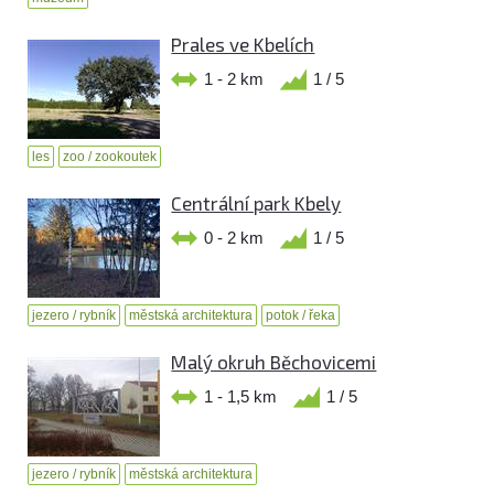
Prales ve Kbelích
1 - 2 km
1 / 5
les
zoo / zookoutek
Centrální park Kbely
0 - 2 km
1 / 5
jezero / rybník
městská architektura
potok / řeka
Malý okruh Běchovicemi
1 - 1,5 km
1 / 5
jezero / rybník
městská architektura