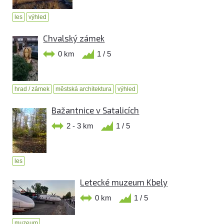
les
výhled
Chvalský zámek
0 km
1 / 5
hrad / zámek
městská architektura
výhled
Bažantnice v Satalicích
2 - 3 km
1 / 5
les
Letecké muzeum Kbely
0 km
1 / 5
muzeum