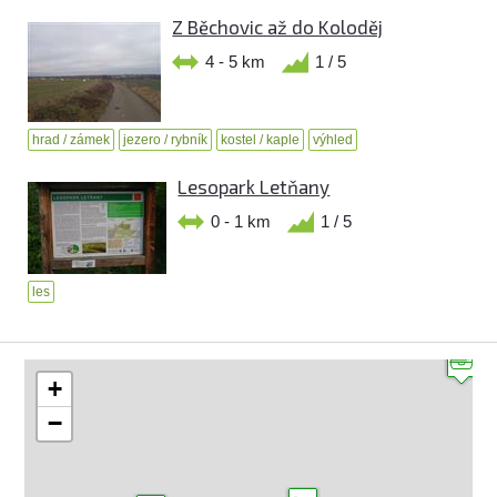
Z Běchovic až do Koloděj
4 - 5 km
1 / 5
hrad / zámek
jezero / rybník
kostel / kaple
výhled
Lesopark Letňany
0 - 1 km
1 / 5
les
+
−