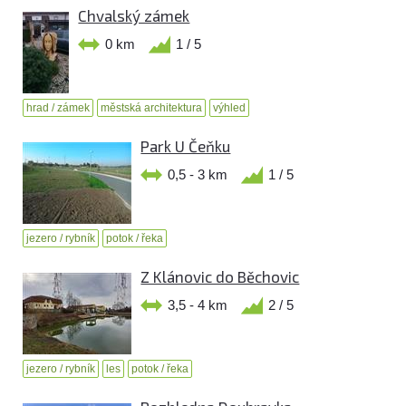
Chvalský zámek
0 km
1 / 5
hrad / zámek
městská architektura
výhled
Park U Čeňku
0,5 - 3 km
1 / 5
jezero / rybník
potok / řeka
Z Klánovic do Běchovic
3,5 - 4 km
2 / 5
jezero / rybník
les
potok / řeka