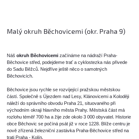
Malý okruh Běchovicemi (okr. Praha 9)
Náš
okruh Běchovicemi
začínáme na nádraží Praha-
Běchovice střed, podejdeme trať a cyklostezka nás přivede
do Sadu Běžců. Nejdříve ještě něco o samotných
Běchovicích.
Běchovice jsou rychle se rozvíjející pražskou městskou
částí. Společně s Újezdem nad Lesy, Klánovicemi a Koloději
náleží do správního obvodu Praha 21, situovaného při
východním okraji hlavního města Prahy. Městská část má
rozlohu téměř 700 ha a žije zde okolo 3 000 obyvatel. Historie
obce Běchovic se počíná psát již v roce 1228. Blíže centru je
nově zřízená železniční zastávka Praha-Běchovice střed na
trati Praha - Kolín.