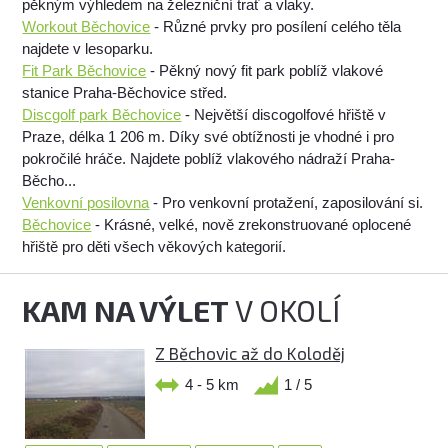
pěkným výhledem na železniční trať a vlaky.
Workout Běchovice
- Různé prvky pro posílení celého těla
najdete v lesoparku.
Fit Park Běchovice
- Pěkný nový fit park poblíž vlakové
stanice Praha-Běchovice střed.
Discgolf park Běchovice
- Největší discogolfové hřiště v
Praze, délka 1 206 m. Díky své obtížnosti je vhodné i pro
pokročilé hráče. Najdete poblíž vlakového nádraží Praha-
Běcho...
Venkovní posilovna
- Pro venkovní protažení, zaposilování si.
Běchovice
- Krásné, velké, nově zrekonstruované oplocené
hřiště pro děti všech věkových kategorií.
KAM NA VÝLET
V OKOLÍ
Z Běchovic až do Koloděj
4 - 5 km
1 / 5