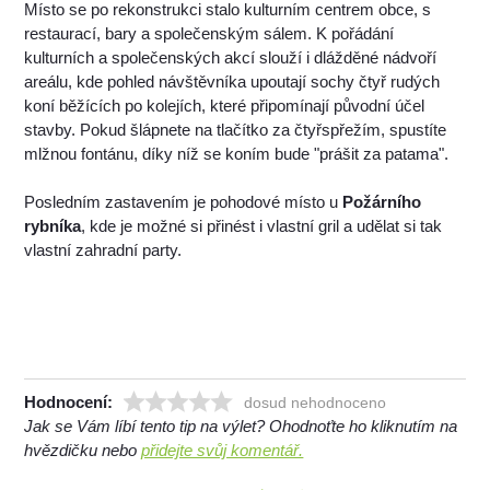
Místo se po rekonstrukci stalo kulturním centrem obce, s
restaurací, bary a společenským sálem. K pořádání
kulturních a společenských akcí slouží i dlážděné nádvoří
areálu, kde pohled návštěvníka upoutají sochy čtyř rudých
koní běžících po kolejích, které připomínají původní účel
stavby. Pokud šlápnete na tlačítko za čtyřspřežím, spustíte
mlžnou fontánu, díky níž se koním bude "prášit za patama".
Posledním zastavením je pohodové místo u
Požárního
rybníka
, kde je možné si přinést i vlastní gril a udělat si tak
vlastní zahradní party.
Hodnocení:
dosud nehodnoceno
Jak se Vám líbí tento tip na výlet? Ohodnoťte ho kliknutím na
hvězdičku nebo
přidejte svůj komentář.