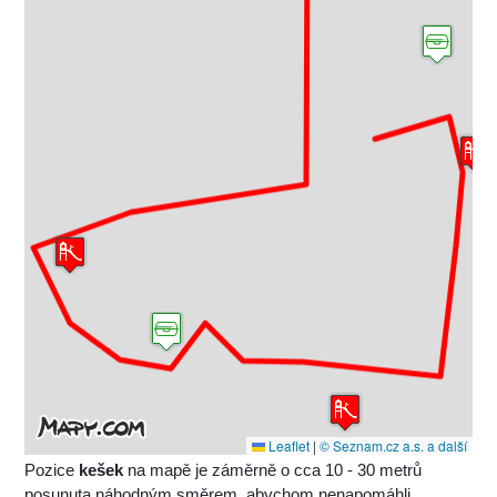
Leaflet
|
© Seznam.cz a.s. a další
Pozice
kešek
na mapě je záměrně o cca 10 - 30 metrů
posunuta náhodným směrem, abychom nenapomáhli