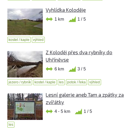
Vyhlídka Koloděje
1 km
1 / 5
kostel / kaple
výhled
Z Koloděj přes dva rybníky do
Uhříněvse
6 km
3 / 5
jezero / rybník
kostel / kaple
les
potok / řeka
výhled
Lesní galerie aneb Tam a zpátky za
zvířátky
4 - 5 km
1 / 5
les