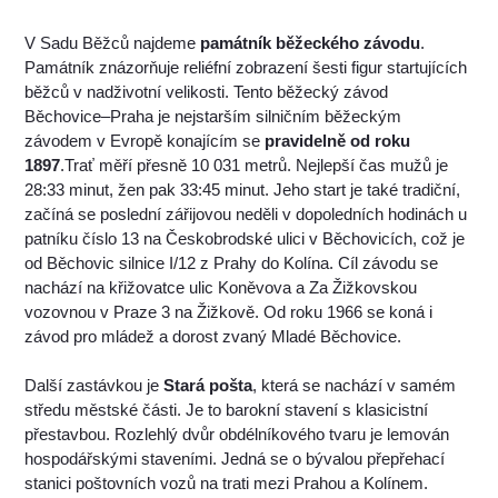
V Sadu Běžců najdeme
památník běžeckého závodu
.
Památník znázorňuje reliéfní zobrazení šesti figur startujících
běžců v nadživotní velikosti. Tento běžecký závod
Běchovice–Praha je nejstarším silničním běžeckým
závodem v Evropě konajícím se
pravidelně od roku
1897
.Trať měří přesně 10 031 metrů. Nejlepší čas mužů je
28:33 minut, žen pak 33:45 minut. Jeho start je také tradiční,
začíná se poslední zářijovou neděli v dopoledních hodinách u
patníku číslo 13 na Českobrodské ulici v Běchovicích, což je
od Běchovic silnice I/12 z Prahy do Kolína. Cíl závodu se
nachází na křižovatce ulic Koněvova a Za Žižkovskou
vozovnou v Praze 3 na Žižkově. Od roku 1966 se koná i
závod pro mládež a dorost zvaný Mladé Běchovice.
Další zastávkou je
Stará pošta
, která se nachází v samém
středu městské části. Je to barokní stavení s klasicistní
přestavbou. Rozlehlý dvůr obdélníkového tvaru je lemován
hospodářskými staveními. Jedná se o bývalou přepřehací
stanici poštovních vozů na trati mezi Prahou a Kolínem.