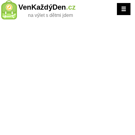
VenKaždýDen
.cz
na výlet s dětmi jdem