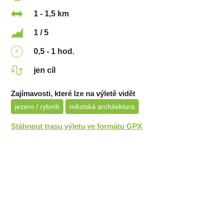
1 - 1,5 km
1 / 5
0,5 - 1 hod.
jen cíl
Zajímavosti, které lze na výletě vidět
jezero / rybník
městská architektura
Stáhnout trasu výletu ve formátu GPX