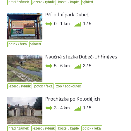
hrad / zámek
jezero / rybník
kostel / kaple
výhled
Přírodní park Dubeč
0 - 1 km
1 / 5
potok / řeka
výhled
Naučná stezka Dubeč-Uhříněves
5 - 6 km
3 / 5
jezero / rybník
potok / řeka
zoo / zookoutek
Procházka po Kolodějích
3 - 4 km
1 / 5
hrad / zámek
jezero / rybník
kostel / kaple
potok / řeka