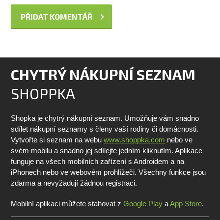
CHYTRÝ NÁKUPNÍ SEZNAM
SHOPPKA
Shopka je chytrý nákupní seznam. Umožňuje vám snadno
sdílet nákupní seznamy s členy vaší rodiny či domácnosti.
Vytvořte si seznam na webu
www.shoppka.com
nebo ve
svém mobilu a snadno jej sdílejte jedním kliknutím. Aplikace
funguje na všech mobilních zařízení s Androidem a na
iPhonech nebo ve webovém prohlížeči. Všechny funkce jsou
zdarma a nevyžadují žádnou registraci.
Mobilní aplikaci můžete stahovat z
Google Play
a
App Store
.