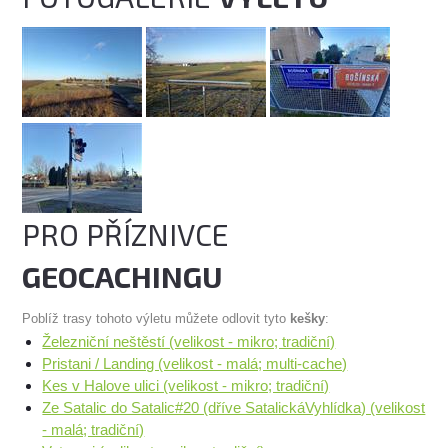
PRO PŘÍZNIVCE
GEOCACHINGU
Poblíž trasy tohoto výletu můžete odlovit tyto
kešky
:
Železniční neštěstí (velikost - mikro; tradiční)
Pristani / Landing (velikost - malá; multi-cache)
Kes v Halove ulici (velikost - mikro; tradiční)
Ze Satalic do Satalic#20 (dříve SatalickáVyhlídka) (velikost
- malá; tradiční)