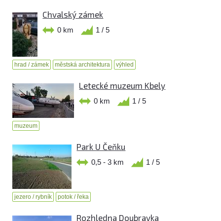
Chvalský zámek
0 km
1 / 5
hrad / zámek
městská architektura
výhled
Letecké muzeum Kbely
0 km
1 / 5
muzeum
Park U Čeňku
0,5 - 3 km
1 / 5
jezero / rybník
potok / řeka
Rozhledna Doubravka