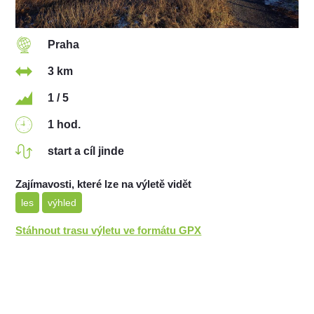
Praha
3 km
1 / 5
1 hod.
start a cíl jinde
Zajímavosti, které lze na výletě vidět
les
výhled
Stáhnout trasu výletu ve formátu GPX