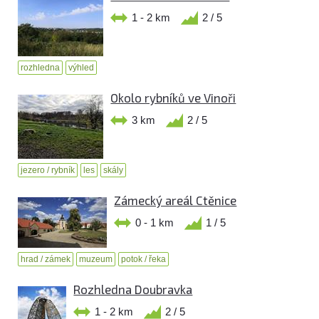
1 - 2 km
2 / 5
rozhledna
výhled
Okolo rybníků ve Vinoři
3 km
2 / 5
jezero / rybník
les
skály
Zámecký areál Ctěnice
0 - 1 km
1 / 5
hrad / zámek
muzeum
potok / řeka
Rozhledna Doubravka
1 - 2 km
2 / 5