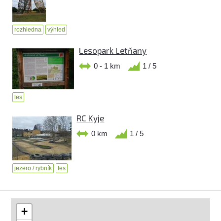
rozhledna
výhled
Lesopark Letňany
0 - 1 km
1 / 5
les
RC Kyje
0 km
1 / 5
jezero / rybník
les
+