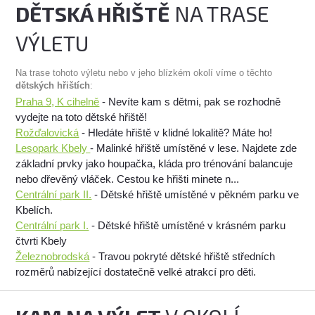
DĚTSKÁ HŘIŠTĚ
NA TRASE
VÝLETU
Na trase tohoto výletu nebo v jeho blízkém okolí víme o těchto
dětských hřištích
:
Praha 9, K cihelně
- Nevíte kam s dětmi, pak se rozhodně
vydejte na toto dětské hřiště!
Rožďalovická
- Hledáte hřiště v klidné lokalitě? Máte ho!
Lesopark Kbely
- Malinké hřiště umístěné v lese. Najdete zde
základní prvky jako houpačka, kláda pro trénování balancuje
nebo dřevěný vláček. Cestou ke hřišti minete n...
Centrální park II.
- Dětské hřiště umístěné v pěkném parku ve
Kbelích.
Centrální park I.
- Dětské hřiště umístěné v krásném parku
čtvrti Kbely
Železnobrodská
- Travou pokryté dětské hřiště středních
rozměrů nabízející dostatečně velké atrakcí pro děti.