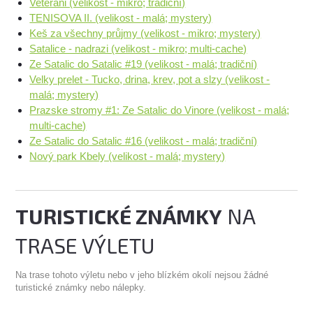
Veterani (velikost - mikro; tradiční)
TENISOVA II. (velikost - malá; mystery)
Keš za všechny průjmy (velikost - mikro; mystery)
Satalice - nadrazi (velikost - mikro; multi-cache)
Ze Satalic do Satalic #19 (velikost - malá; tradiční)
Velky prelet - Tucko, drina, krev, pot a slzy (velikost -
malá; mystery)
Prazske stromy #1: Ze Satalic do Vinore (velikost - malá;
multi-cache)
Ze Satalic do Satalic #16 (velikost - malá; tradiční)
Nový park Kbely (velikost - malá; mystery)
TURISTICKÉ ZNÁMKY
NA
TRASE VÝLETU
Na trase tohoto výletu nebo v jeho blízkém okolí nejsou žádné
turistické známky nebo nálepky.