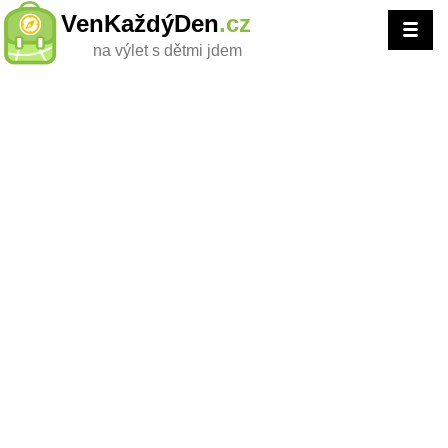
VenKaždýDen
.cz
na výlet s dětmi jdem