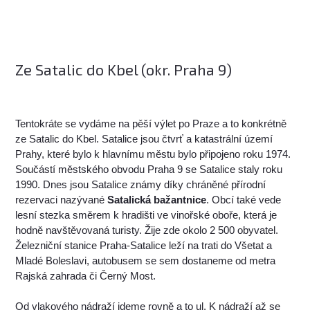
Ze Satalic do Kbel (okr. Praha 9)
Tentokráte se vydáme na pěší výlet po Praze a to konkrétně
ze Satalic do Kbel. Satalice jsou čtvrť a katastrální území
Prahy, které bylo k hlavnímu městu bylo připojeno roku 1974.
Součástí městského obvodu Praha 9 se Satalice staly roku
1990. Dnes jsou Satalice známy díky chráněné přírodní
rezervaci nazývané
Satalická bažantnice
. Obcí také vede
lesní stezka směrem k hradišti ve vinořské oboře, která je
hodně navštěvovaná turisty. Žije zde okolo 2 500 obyvatel.
Železniční stanice Praha-Satalice leží na trati do Všetat a
Mladé Boleslavi, autobusem se sem dostaneme od metra
Rajská zahrada či Černý Most.
Od vlakového nádraží jdeme rovně a to ul. K nádraží až se