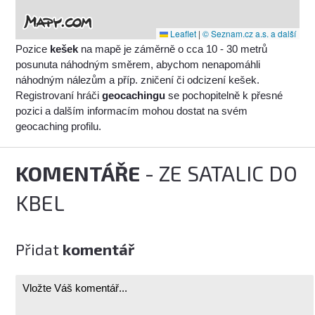
Leaflet
|
© Seznam.cz a.s. a další
Pozice
kešek
na mapě je záměrně o cca 10 - 30 metrů
posunuta náhodným směrem, abychom nenapomáhli
náhodným nálezům a příp. zničení či odcizení kešek.
Registrovaní hráči
geocachingu
se pochopitelně k přesné
pozici a dalším informacím mohou dostat na svém
geocaching profilu.
KOMENTÁŘE
- ZE SATALIC DO
KBEL
Přidat
komentář