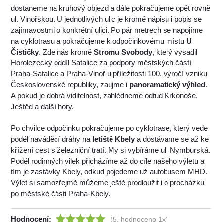
dostaneme na kruhový objezd a dále pokračujeme opět rovně
ul. Vinořskou. U jednotlivých ulic je kromě nápisu i popis se
zajímavostmi o konkrétní ulici. Po pár metrech se napojíme
na cyklotrasu a pokračujeme k odpočinkovému místu
U
Čističky
. Zde nás kromě
Stromu Svobody
, který vysadil
Horolezecký oddíl Satalice za podpory městských částí
Praha-Satalice a Praha-Vinoř u příležitosti 100. výročí vzniku
Československé republiky, zaujme i
panoramatický výhled
.
A pokud je dobrá viditelnost, zahlédneme odtud Krkonoše,
Ještěd a další hory.
Po chvilce odpočinku pokračujeme po cyklotrase, který vede
podél naváděcí dráhy na
letiště Kbely
a dostáváme se až ke
křížení cest s železniční tratí. My si vybíráme ul. Nymburská.
Podél rodinných vilek přicházíme až do cíle našeho výletu a
tím je zastávky Kbely, odkud pojedeme už autobusem MHD.
Výlet si samozřejmě můžeme ještě prodloužit i o procházku
po městské části Praha-Kbely.
Hodnocení:
(5, hodnoceno 1x)