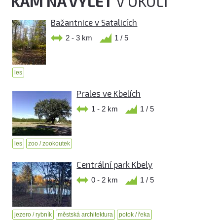
KAM NA VÝLET
V OKOLÍ
Bažantnice v Satalicích
2 - 3 km
1 / 5
les
Prales ve Kbelích
1 - 2 km
1 / 5
les
zoo / zookoutek
Centrální park Kbely
0 - 2 km
1 / 5
jezero / rybník
městská architektura
potok / řeka