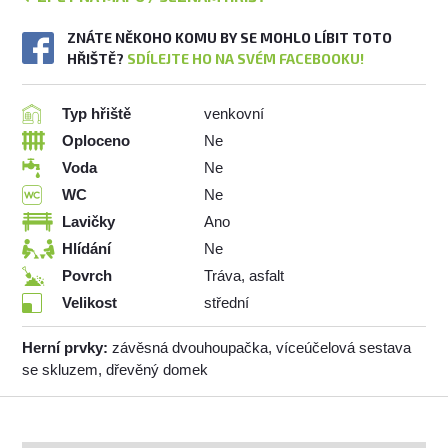
ZNÁTE NĚKOHO KOMU BY SE MOHLO LÍBIT TOTO
HŘIŠTĚ?
SDÍLEJTE HO NA SVÉM FACEBOOKU!
Typ hřiště
venkovní
Oploceno
Ne
Voda
Ne
WC
Ne
Lavičky
Ano
Hlídání
Ne
Povrch
Tráva, asfalt
Velikost
střední
Herní prvky:
závěsná dvouhoupačka, víceúčelová sestava
se skluzem, dřevěný domek