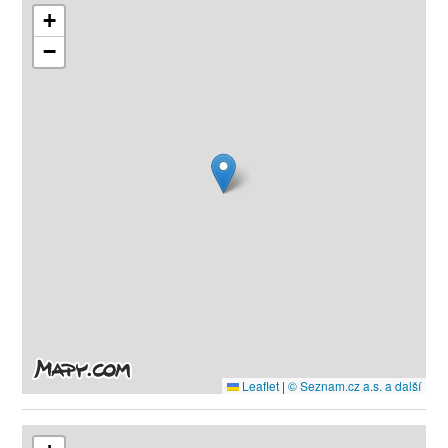
+
−
Leaflet
|
© Seznam.cz a.s. a další