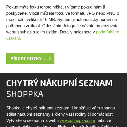
Pokud máte fotku tohoto hřiště, uvítáme pokud nám jí
poskytnete. Vložit můžete fotku ve formátu JPG nebo PNG o
maximální velikosti 16 MB. Systém ji automaticky upraví na
potřebnou velikost. Odesláním fotografie dáváte provozovateli
webu souhlas s jejím užitím. Detaily naleznete v
podmínkách
užívání.
PŘIDAT FOTKY ...
CHYTRÝ NÁKUPNÍ SEZNAM
SHOPPKA
Shopka je chytrý nákupní seznam. Umožňuje vám snadno
sdílet nákupní seznamy s členy vaší rodiny či domácnosti.
Vytvořte si seznam na webu
www.shoppka.com
nebo ve
svém mobilu a snadno jej sdílejte jedním kliknutím. Aplikace