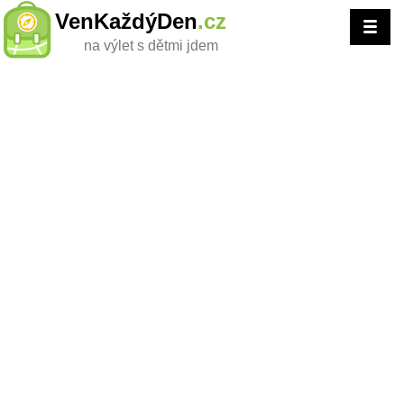
VenKaždýDen
.cz
na výlet s dětmi jdem