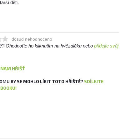
arší děti.
dosud nehodnoceno
ště? Ohodnoťte ho kliknutím na hvězdičku nebo
přidejte svůj
ZNAM HŘIŠŤ
OMU BY SE MOHLO LÍBIT TOTO HŘIŠTĚ?
SDÍLEJTE
EBOOKU!