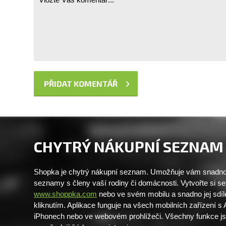
CHYTRÝ NÁKUPNÍ SEZNAM
Shopka je chytrý nákupní seznam. Umožňuje vám snadno 
seznamy s členy vaší rodiny či domácnosti. Vytvořte si 
www.shoppka.com
nebo ve svém mobilu a snadno jej sdíl
kliknutím. Aplikace funguje na všech mobilních zařízení s
iPhonech nebo ve webovém prohlížeči. Všechny funkce j