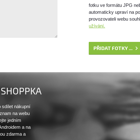
fotku ve formátu JPG ne
automaticky upraví na po
provozovateli webu souhl
užívání.
PŘIDAT FOTKY ...
SHOPPKA
sdílet nákupní
seznam na webu
ejte jedním
 Androidem a na
sou zdarma a