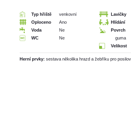
Typ hřiště
venkovní
Lavičky
Oploceno
Ano
Hlídání
Voda
Ne
Povrch
WC
Ne
guma
Velikost
Herní prvky:
sestava několika hrazd a žebříku pro posilo