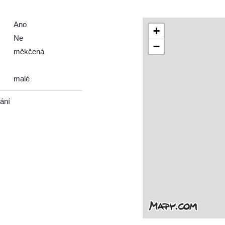
Ano
+
Ne
−
měkčená
malé
vání