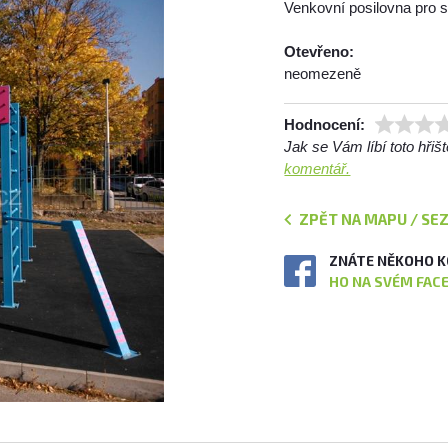
Venkovní posilovna pro st
Otevřeno:
neomezeně
Hodnocení:
Jak se Vám líbí toto hři
komentář.
ZPĚT NA MAPU / SE
ZNÁTE NĚKOHO K
HO NA SVÉM FAC