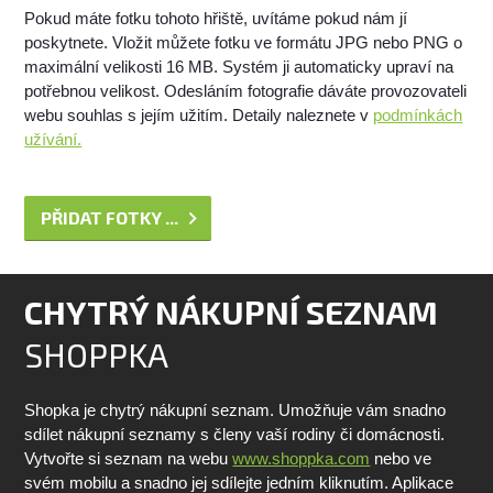
Pokud máte fotku tohoto hřiště, uvítáme pokud nám jí
poskytnete. Vložit můžete fotku ve formátu JPG nebo PNG o
maximální velikosti 16 MB. Systém ji automaticky upraví na
potřebnou velikost. Odesláním fotografie dáváte provozovateli
webu souhlas s jejím užitím. Detaily naleznete v
podmínkách
užívání.
PŘIDAT FOTKY ...
CHYTRÝ NÁKUPNÍ SEZNAM
SHOPPKA
Shopka je chytrý nákupní seznam. Umožňuje vám snadno
sdílet nákupní seznamy s členy vaší rodiny či domácnosti.
Vytvořte si seznam na webu
www.shoppka.com
nebo ve
svém mobilu a snadno jej sdílejte jedním kliknutím. Aplikace