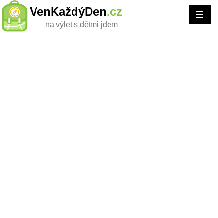
VenKaždýDen
.cz
na výlet s dětmi jdem