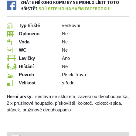
ZNÁTE NĚKOHO KOMU BY SE MOHLO LÍBIT TOTO
HŘIŠTĚ?
SDÍLEJTE HO NA SVÉM FACEBOOKU!
Typ hřiště
venkovní
Oploceno
Ne
Voda
Ne
WC
Ne
Lavičky
Ano
Hlídání
Ne
Povrch
Písek,Tráva
Velikost
střední
Herní prvky:
sestava se skluzem, závěsnou dvouhoupačka,
2 x pružinové houpadlo, pískoviště, kolotoč, kolotoč-spica,
stánek, pružinové dvouhoupadlo