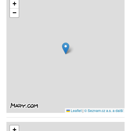
+
−
Leaflet
|
© Seznam.cz a.s. a další
+