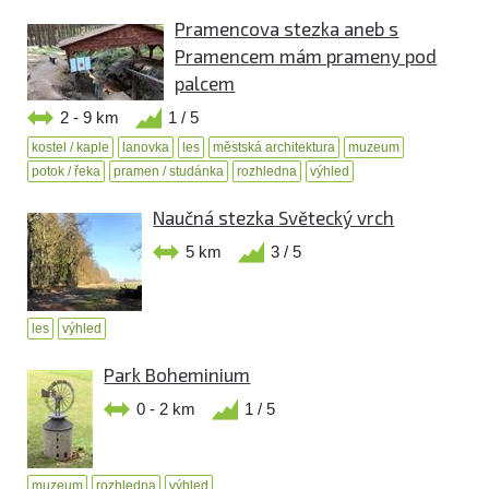
Pramencova stezka aneb s
Pramencem mám prameny pod
palcem
2 - 9 km
1 / 5
kostel / kaple
lanovka
les
městská architektura
muzeum
potok / řeka
pramen / studánka
rozhledna
výhled
Naučná stezka Světecký vrch
5 km
3 / 5
les
výhled
Park Boheminium
0 - 2 km
1 / 5
muzeum
rozhledna
výhled