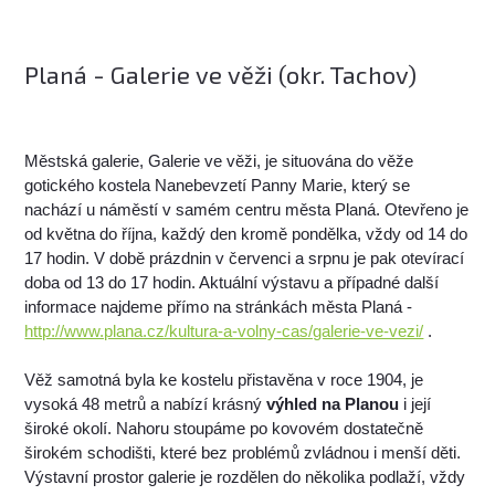
Planá - Galerie ve věži (okr. Tachov)
Městská galerie, Galerie ve věži, je situována do věže
gotického kostela Nanebevzetí Panny Marie, který se
nachází u náměstí v samém centru města Planá. Otevřeno je
od května do října, každý den kromě pondělka, vždy od 14 do
17 hodin. V době prázdnin v červenci a srpnu je pak otevírací
doba od 13 do 17 hodin. Aktuální výstavu a případné další
informace najdeme přímo na stránkách města Planá -
http://www.plana.cz/kultura-a-volny-cas/galerie-ve-vezi/
.
Věž samotná byla ke kostelu přistavěna v roce 1904, je
vysoká 48 metrů a nabízí krásný
výhled na Planou
i její
široké okolí. Nahoru stoupáme po kovovém dostatečně
širokém schodišti, které bez problémů zvládnou i menší děti.
Výstavní prostor galerie je rozdělen do několika podlaží, vždy