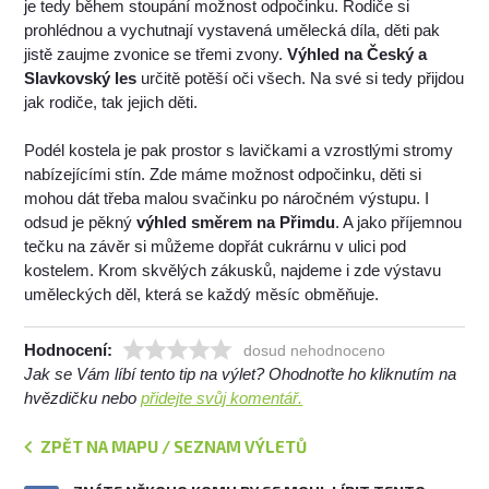
je tedy během stoupání možnost odpočinku. Rodiče si
prohlédnou a vychutnají vystavená umělecká díla, děti pak
jistě zaujme zvonice se třemi zvony.
Výhled na Český a
Slavkovský les
určitě potěší oči všech. Na své si tedy přijdou
jak rodiče, tak jejich děti.
Podél kostela je pak prostor s lavičkami a vzrostlými stromy
nabízejícími stín. Zde máme možnost odpočinku, děti si
mohou dát třeba malou svačinku po náročném výstupu. I
odsud je pěkný
výhled směrem na Přimdu
. A jako příjemnou
tečku na závěr si můžeme dopřát cukrárnu v ulici pod
kostelem. Krom skvělých zákusků, najdeme i zde výstavu
uměleckých děl, která se každý měsíc obměňuje.
Hodnocení:
dosud nehodnoceno
Jak se Vám líbí tento tip na výlet? Ohodnoťte ho kliknutím na
hvězdičku nebo
přidejte svůj komentář.
ZPĚT NA MAPU / SEZNAM VÝLETŮ