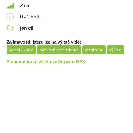
2 / 5
0 - 1 hod.
jen cíl
Zajímavosti, které lze na výletě vidět
kostel / kaple
městská architektura
rozhledna
výhled
Stáhnout trasu výletu ve formátu GPX