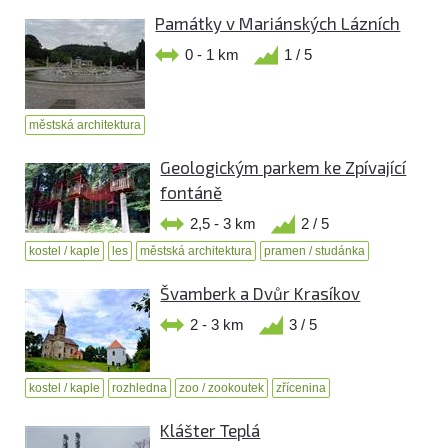
Památky v Mariánských Lázních
0 - 1 km
1 / 5
městská architektura
Geologickým parkem ke Zpívající
fontáně
2,5 - 3 km
2 / 5
kostel / kaple
les
městská architektura
pramen / studánka
Švamberk a Dvůr Krasíkov
2 - 3 km
3 / 5
kostel / kaple
rozhledna
zoo / zookoutek
zřícenina
Klášter Teplá