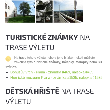
TURISTICKÉ ZNÁMKY
NA
TRASE VÝLETU
Na trase tohoto výletu nebo v jeho blízkém okolí můžete
zakoupit tyto
turistické známky, nálepky, stampky nebo 3D
výletky
:
Bohušův vrch - Planá - známka #469, nálepka #469
Hornické muzeum Planá - známka #1535, nálepka #1535
DĚTSKÁ HŘIŠTĚ
NA TRASE
VÝLETU