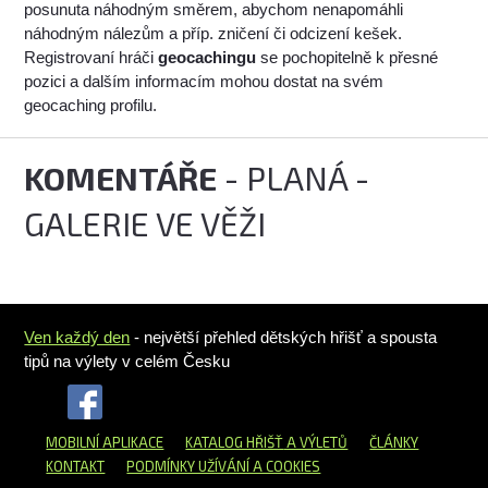
posunuta náhodným směrem, abychom nenapomáhli
náhodným nálezům a příp. zničení či odcizení kešek.
Registrovaní hráči
geocachingu
se pochopitelně k přesné
pozici a dalším informacím mohou dostat na svém
geocaching profilu.
KOMENTÁŘE
- PLANÁ -
GALERIE VE VĚŽI
Ven každý den
- největší přehled dětských hřišť a spousta
tipů na výlety v celém Česku
MOBILNÍ APLIKACE
KATALOG HŘIŠŤ
A VÝLETŮ
ČLÁNKY
KONTAKT
PODMÍNKY UŽÍVÁNÍ A COOKIES