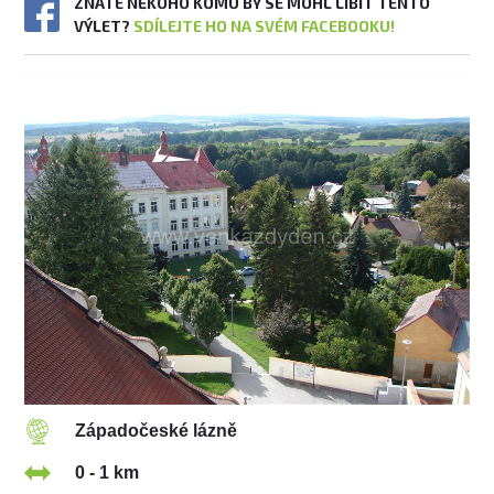
ZNÁTE NĚKOHO KOMU BY SE MOHL LÍBIT TENTO
VÝLET?
SDÍLEJTE HO NA SVÉM FACEBOOKU!
Západočeské lázně
0 - 1 km