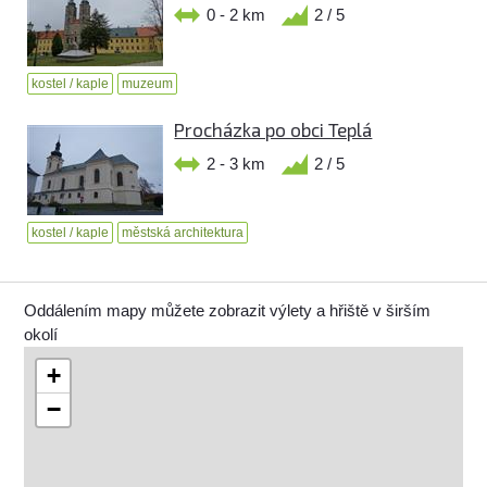
0 - 2 km
2 / 5
kostel / kaple
muzeum
Procházka po obci Teplá
2 - 3 km
2 / 5
kostel / kaple
městská architektura
Oddálením mapy můžete zobrazit výlety a hřiště v širším
okolí
+
−