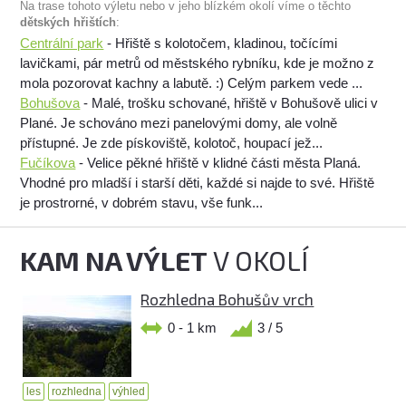
Na trase tohoto výletu nebo v jeho blízkém okolí víme o těchto
dětských hřištích
:
Centrální park
- Hřiště s kolotočem, kladinou, točícími
lavičkami, pár metrů od městského rybníku, kde je možno z
mola pozorovat kachny a labutě. :) Celým parkem vede ...
Bohušova
- Malé, trošku schované, hřiště v Bohušově ulici v
Plané. Je schováno mezi panelovými domy, ale volně
přístupné. Je zde pískoviště, kolotoč, houpací jež...
Fučíkova
- Velice pěkné hřiště v klidné části města Planá.
Vhodné pro mladší i starší děti, každé si najde to své. Hřiště
je prostrorné, v dobrém stavu, vše funk...
KAM NA VÝLET
V OKOLÍ
Rozhledna Bohušův vrch
0 - 1 km
3 / 5
les
rozhledna
výhled