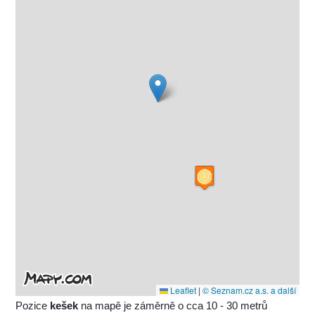
Leaflet
|
© Seznam.cz a.s. a další
Pozice
kešek
na mapě je záměrně o cca 10 - 30 metrů