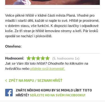
Velice pěkné hřiště v klidné části města Planá. Vhodné pro
mladší i starší děti, každé si najde to své. Hřiště je prostrorné,
v dobrém stavu, vše funkční. K dispozici lavičky i odpadkové
koše. Ze tří stran je hřiště lemováno stromy a keři. Pár kroků
opodál se nachází i pískoviště.
Otevřeno:
Hodnocení:
(5, hodnoceno 1x)
Jak se Vám líbí toto hřiště? Ohodnoťte ho kliknutím na
hvězdičku nebo
přidejte svůj komentář.
ZPĚT NA MAPU / SEZNAM HŘIŠŤ
ZNÁTE NĚKOHO KOMU BY SE MOHLO LÍBIT TOTO
HŘIŠTĚ?
SDÍLEJTE HO NA SVÉM FACEBOOKU!