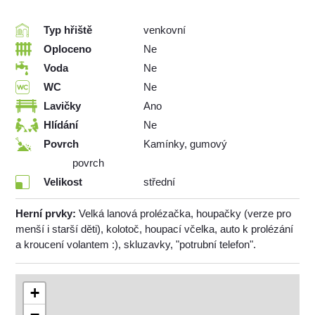
Typ hřiště
venkovní
Oploceno
Ne
Voda
Ne
WC
Ne
Lavičky
Ano
Hlídání
Ne
Povrch
Kamínky, gumový
povrch
Velikost
střední
Herní prvky:
Velká lanová prolézačka, houpačky (verze pro
menší i starší děti), kolotoč, houpací včelka, auto k prolézání
a kroucení volantem :), skluzavky, "potrubní telefon".
+
−