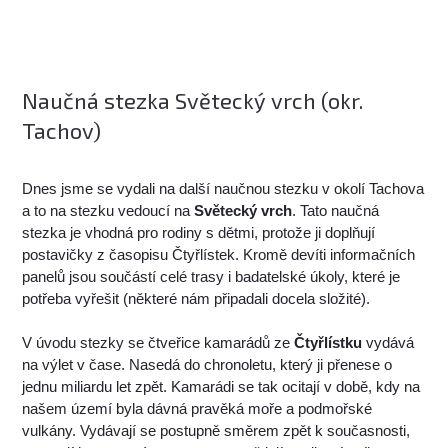
Naučná stezka Světecký vrch (okr.
Tachov)
Dnes jsme se vydali na další naučnou stezku v okolí Tachova
a to na stezku vedoucí na
Světecký vrch
. Tato naučná
stezka je vhodná pro rodiny s dětmi, protože ji doplňují
postavičky z časopisu Čtyřlístek. Kromě devíti informačních
panelů jsou součástí celé trasy i badatelské úkoly, které je
potřeba vyřešit (některé nám připadali docela složité).
V úvodu stezky se čtveřice kamarádů ze
Čtyřlístku
vydává
na výlet v čase. Nasedá do chronoletu, který ji přenese o
jednu miliardu let zpět. Kamarádi se tak ocitají v době, kdy na
našem území byla dávná pravěká moře a podmořské
vulkány. Vydávají se postupně směrem zpět k současnosti,