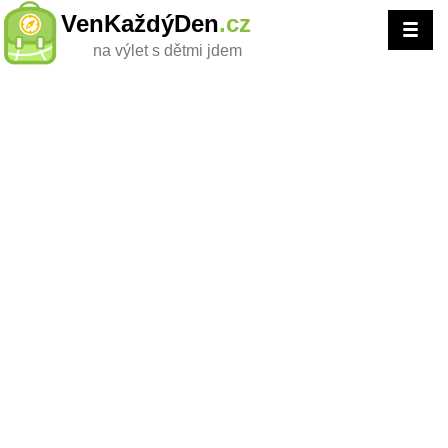
VenKaždýDen
.cz
na výlet s dětmi jdem