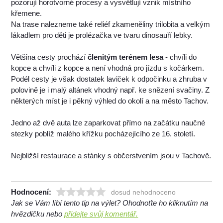
pozorují horotvorné procesy a vysvětlují vznik místního
křemene.
Na trase nalezneme také reliéf zkameněliny trilobita a velkým
lákadlem pro děti je prolézačka ve tvaru dinosauří lebky.
Většina cesty prochází
členitým terénem lesa
- chvíli do
kopce a chvíli z kopce a není vhodná pro jízdu s kočárkem.
Podél cesty je však dostatek laviček k odpočinku a zhruba v
polovině je i malý altánek vhodný např. ke snězení svačiny. Z
některých míst je i pěkný výhled do okolí a na město Tachov.
Jedno až dvě auta lze zaparkovat přímo na začátku naučné
stezky poblíž malého křížku pocházejícího ze 16. století.
Nejbližší restaurace a stánky s občerstvením jsou v Tachově.
Hodnocení:
dosud nehodnoceno
Jak se Vám líbí tento tip na výlet? Ohodnoťte ho kliknutím na
hvězdičku nebo
přidejte svůj komentář.