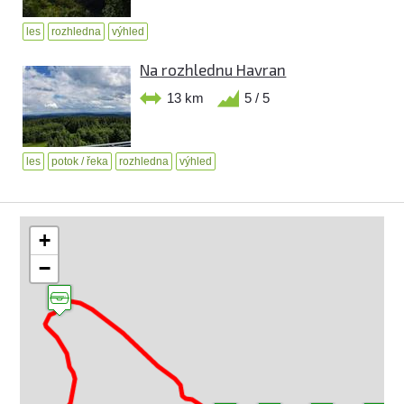
les
rozhledna
výhled
Na rozhlednu Havran
13 km
5 / 5
les
potok / řeka
rozhledna
výhled
+
−