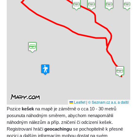
Leaflet
|
© Seznam.cz a.s. a další
Pozice
kešek
na mapě je záměrně o cca 10 - 30 metrů
posunuta náhodným směrem, abychom nenapomáhli
náhodným nálezům a příp. zničení či odcizení kešek.
Registrovaní hráči
geocachingu
se pochopitelně k přesné
pozici a dalším informacím mohou dostat na svém