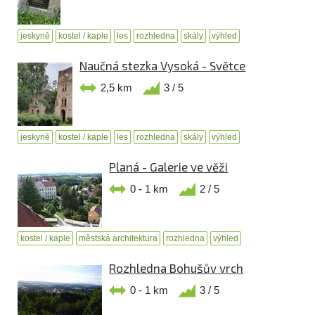
jeskyně
kostel / kaple
les
rozhledna
skály
výhled
Naučná stezka Vysoká - Světce
2,5 km
3 / 5
jeskyně
kostel / kaple
les
rozhledna
skály
výhled
Planá - Galerie ve věži
0 - 1 km
2 / 5
kostel / kaple
městská architektura
rozhledna
výhled
Rozhledna Bohušův vrch
0 - 1 km
3 / 5