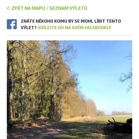
ZPĚT NA MAPU / SEZNAM VÝLETŮ
ZNÁTE NĚKOHO KOMU BY SE MOHL LÍBIT TENTO
VÝLET?
SDÍLEJTE HO NA SVÉM FACEBOOKU!