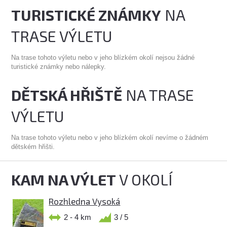
TURISTICKÉ ZNÁMKY
NA
TRASE VÝLETU
Na trase tohoto výletu nebo v jeho blízkém okolí nejsou žádné
turistické známky nebo nálepky.
DĚTSKÁ HŘIŠTĚ
NA TRASE
VÝLETU
Na trase tohoto výletu nebo v jeho blízkém okolí nevíme o žádném
dětském hřišti.
KAM NA VÝLET
V OKOLÍ
Rozhledna Vysoká
2 - 4 km
3 / 5