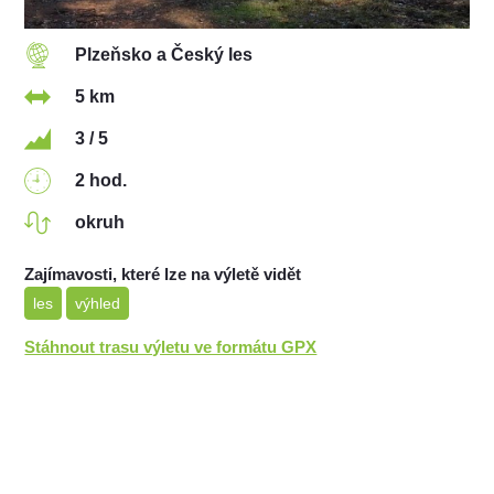
Plzeňsko a Český les
5 km
3 / 5
2 hod.
okruh
Zajímavosti, které lze na výletě vidět
les
výhled
Stáhnout trasu výletu ve formátu GPX