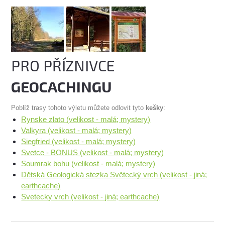
PRO PŘÍZNIVCE
GEOCACHINGU
Poblíž trasy tohoto výletu můžete odlovit tyto
kešky
:
Rynske zlato (velikost - malá; mystery)
Valkyra (velikost - malá; mystery)
Siegfried (velikost - malá; mystery)
Svetce - BONUS (velikost - malá; mystery)
Soumrak bohu (velikost - malá; mystery)
Dětská Geologická stezka Světecký vrch (velikost - jiná;
earthcache)
Svetecky vrch (velikost - jiná; earthcache)