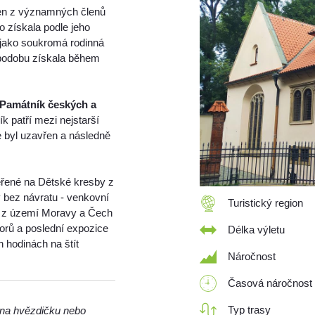
den z významných členů
 získala podle jeho
 jako soukromá rodinná
í podobu získala během
Památník českých a
ík patří mezi nejstarší
 byl uzavřen a následně
ené na Dětské kresby z
ty bez návratu - venkovní
Turistický region
a z území Moravy a Čech
borů a poslední expozice
Délka výletu
 hodinách na štít
Náročnost
Časová náročnost
Typ trasy
m na hvězdičku nebo