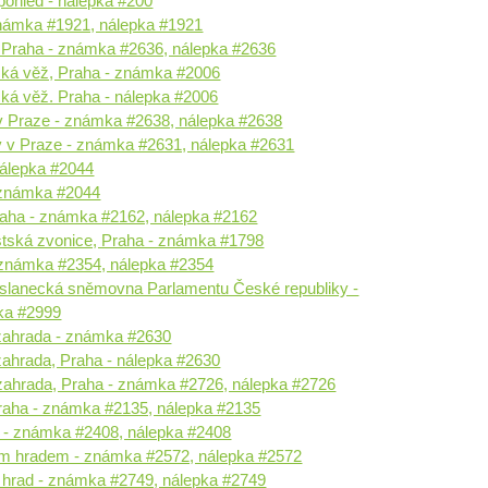
pohled - nálepka #200
námka #1921, nálepka #1921
 Praha - známka #2636, nálepka #2636
ká věž, Praha - známka #2006
á věž. Praha - nálepka #2006
v Praze - známka #2638, nálepka #2638
ov v Praze - známka #2631, nálepka #2631
nálepka #2044
- známka #2044
raha - známka #2162, nálepka #2162
tská zvonice, Praha - známka #1798
 známka #2354, nálepka #2354
slanecká sněmovna Parlamentu České republiky -
ka #2999
 zahrada - známka #2630
zahrada, Praha - nálepka #2630
zahrada, Praha - známka #2726, nálepka #2726
raha - známka #2135, nálepka #2135
a - známka #2408, nálepka #2408
m hradem - známka #2572, nálepka #2572
ý hrad - známka #2749, nálepka #2749