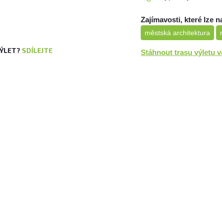
Zajímavosti, které lze n
městská architektura
VÝLET?
SDÍLEJTE
Stáhnout trasu výletu 