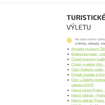
TURISTICK
VÝLETU
Na trase tohoto výlet
známky, nálepky, st
Armádní muzeum Žižk
Betlémská kaple - zn
České muzeum hudby,
Chrám svatého Víta -
Clam-Gallasův palác,
Divadlo Spejbla a Hu
Dům u Zlatého prste
nálepka #2470
Hlavní město Praha -
Hlavní nádraží - Pra
Hlavní nádraží Praha 