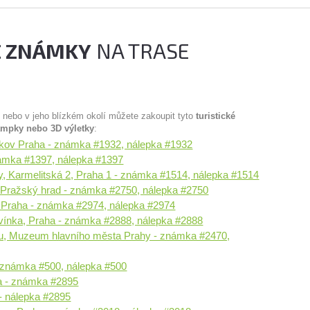
É ZNÁMKY
NA TRASE
u nebo v jeho blízkém okolí můžete zakoupit tyto
turistické
ampky nebo 3D výletky
:
ov Praha - známka #1932, nálepka #1932
ámka #1397, nálepka #1397
 Karmelitská 2, Praha 1 - známka #1514, nálepka #1514
 Pražský hrad - známka #2750, nálepka #2750
 Praha - známka #2974, nálepka #2974
rvínka, Praha - známka #2888, nálepka #2888
nu, Muzeum hlavního města Prahy - známka #2470,
 známka #500, nálepka #500
ha - známka #2895
- nálepka #2895