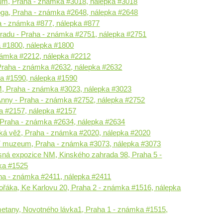
eum, Praha - známka #3018, nálepka #3018
ga, Praha - známka #2648, nálepka #2648
ha - známka #877, nálepka #877
radu - Praha - známka #2751, nálepka #2751
 #1800, nálepka #1800
námka #2212, nálepka #2212
Praha - známka #2632, nálepka #2632
a #1590, nálepka #1590
, Praha - známka #3023, nálepka #3023
Anny - Praha - známka #2752, nálepka #2752
a #2157, nálepka #2157
 Praha - známka #2634, nálepka #2634
ká věž, Praha - známka #2020, nálepka #2020
ní muzeum, Praha - známka #3073, nálepka #3073
ná expozice NM, Kinského zahrada 98, Praha 5 -
ka #1525
 - známka #2411, nálepka #2411
áka, Ke Karlovu 20, Praha 2 - známka #1516, nálepka
tany, Novotného lávka1, Praha 1 - známka #1515,