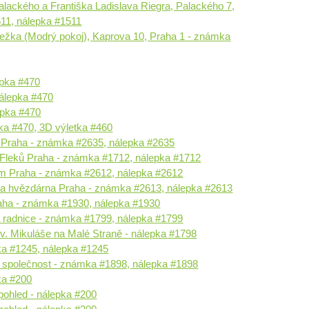
lackého a Františka Ladislava Riegra, Palackého 7,
11, nálepka #1511
ežka (Modrý pokoj), Kaprova 10, Praha 1 - známka
lepka #470
nálepka #470
lepka #470
ka #470, 3D výletka #460
 Praha - známka #2635, nálepka #2635
Fleků Praha - známka #1712, nálepka #1712
um Praha - známka #2612, nálepka #2612
va hvězdárna Praha - známka #2613, nálepka #2613
ha - známka #1930, nálepka #1930
 radnice - známka #1799, nálepka #1799
v. Mikuláše na Malé Straně - nálepka #1798
a #1245, nálepka #1245
 společnost - známka #1898, nálepka #1898
ka #200
pohled - nálepka #200