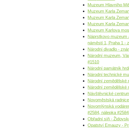
Muzeum Hlavního Měs
Muzeum Karla Zeman
Muzeum Karla Zemana,
Muzeum Karla Zemana
Muzeum Karlova most
Náprstkovo muzeum as
náměstí 1, Praha 1 -
Národní divadlo - zn
Národní muzeum, Vác
#1510
Národní památník hrd
Národní technické m
Národní zemědělské 
Národní zemědělské
Návštěvnické centru
Novoměstská radnice
Novomlýnská vodáren
#2584, nálepka #2584
Obřadní síň - Židovs
Opatství Emauzy - Pr