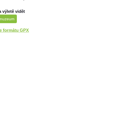
a výletě vidět
muzeum
ve formátu GPX