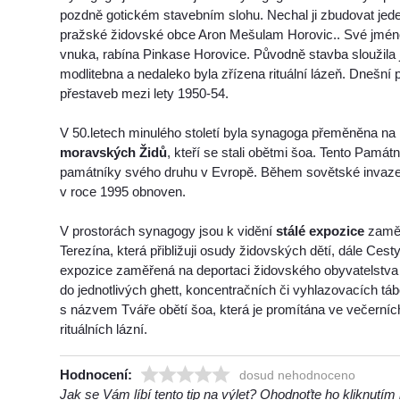
pozdně gotickém stavebním slohu. Nechal ji zbudovat je
pražské židovské obce Aron Mešulam Horovic.. Své jméno
vnuka, rabína Pinkase Horovice. Původně stavba sloužila
modlitebna a nedaleko byla zřízena rituální lázeň. Dnešn
přestaveb mezi lety 1950-54.
V 50.letech minulého století byla synagoga přeměněna na
moravských Židů
, kteří se stali obětmi šoa. Tento Památn
památníky svého druhu v Evropě. Během sovětské invaze
v roce 1995 obnoven.
V prostorách synagogy jsou k vidění
stálé expozice
zaměř
Terezína, která přibližuji osudy židovských dětí, dále Ces
expozice zaměřená na deportaci židovského obyvatelstv
do jednotlivých ghett, koncentračních či vyhlazovacích tá
s názvem Tváře obětí šoa, která je promítána ve večerních
rituálních lázní.
Hodnocení:
dosud nehodnoceno
Jak se Vám líbí tento tip na výlet? Ohodnoťte ho kliknutí