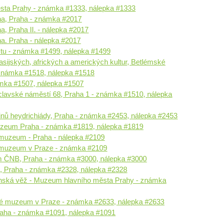
ta Prahy - známka #1333, nálepka #1333
a, Praha - známka #2017
 Praha II. - nálepka #2017
. Praha - nálepka #2017
u - známka #1499, nálepka #1499
ijských, afrických a amerických kultur, Betlémské
 známka #1518, nálepka #1518
ámka #1507, nálepka #1507
lavské náměstí 68, Praha 1 - známka #1510, nálepka
inů heydrichiády, Praha - známka #2453, nálepka #2453
uzeum Praha - známka #1819, nálepka #1819
muzeum - Praha - nálepka #2109
 muzeum v Praze - známka #2109
m ČNB, Praha - známka #3000, nálepka #3000
, Praha - známka #2328, nálepka #2328
ská věž - Muzeum hlavního města Prahy - známka
ké muzeum v Praze - známka #2633, nálepka #2633
aha - známka #1091, nálepka #1091