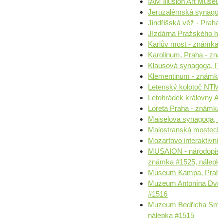
IAM Illusion Art Mus
Jeruzalémská synago
Jindřišská věž - Pra
Jízdárna Pražského h
Karlův most - známka
Karolinum, Praha - z
Klausová synagoga, 
Klementinum - známk
Letenský kolotoč NTM
Letohrádek královny 
Loreta Praha - známk
Maiselova synagoga,
Malostranská mostec
Mozartovo interaktiv
MUSAION - národopis
známka #1525, nálep
Museum Kampa, Praha
Muzeum Antonína Dvoř
#1516
Muzeum Bedřicha Sme
nálepka #1515