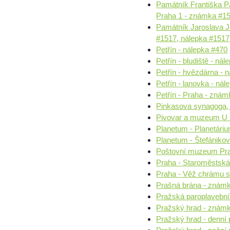
Památník Františka Pa
Praha 1 - známka #15
Památník Jaroslava J
#1517, nálepka #1517
Petřín - nálepka #470
Petřín - bludiště - ná
Petřín - hvězdárna - 
Petřín - lanovka - ná
Petřín - Praha - znám
Pinkasova synagoga,
Pivovar a muzeum U 
Planetum - Planetári
Planetum - Štefániko
Poštovní muzeum Pra
Praha - Staroměstská
Praha - Věž chrámu s
Prašná brána - známk
Pražská paroplavební
Pražský hrad - znám
Pražský hrad - denní 