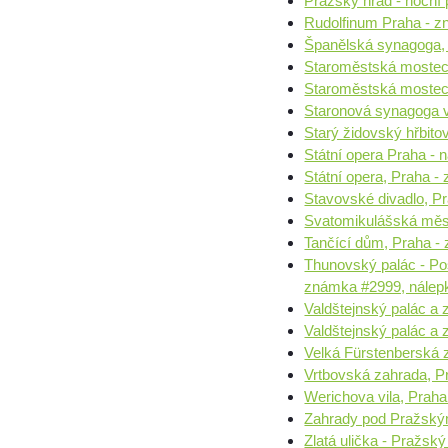
Pražský hrad - noční 
Rudolfinum Praha - z
Španělská synagoga,
Staroměstská mostec
Staroměstská mosteck
Staronová synagoga 
Starý židovský hřbit
Státní opera Praha - 
Státní opera, Praha 
Stavovské divadlo, P
Svatomikulášská měs
Tančící dům, Praha -
Thunovský palác - Po
známka #2999, nálep
Valdštejnský palác a
Valdštejnský palác a 
Velká Fürstenberská 
Vrtbovská zahrada, P
Werichova vila, Prah
Zahrady pod Pražský
Zlatá ulička - Pražsk