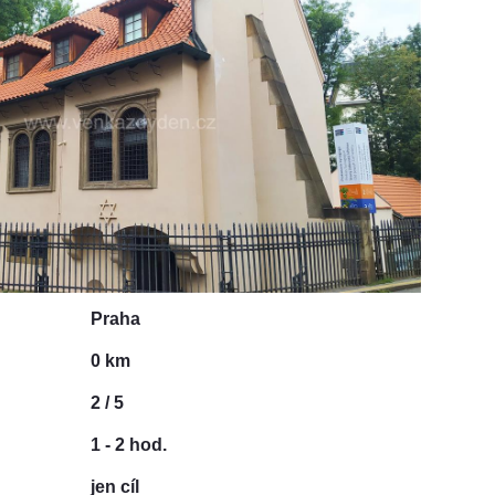
Praha
0 km
2 / 5
1 - 2 hod.
jen cíl