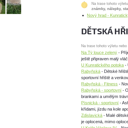
Na trase tohoto výlet
známky, nálepky, st
Nový hrad - Kunratic
DĚTSKÁ HŘ
Na trase tohoto výletu nebo
Na Tý louce zelený
- Pří
ještě připraven malý vláč
U Kunratického potoka
- 
Rabyňská
- Dětské hřiště
sportovní hřiště a venkov
Rabyňská - Fitness
- Nov
Rabyňská - sportovní
- O
brankami a umělým trávn
Písnická - sportovní
- Asf
křídami, jízdu na kole ap
Zdislavická
- Malé dětsk
je oplocená, mimo oploc
U Krále Václava IV.
- Neo