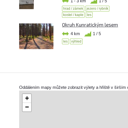
1 - 3 km
1 / 5
hrad / zámek
jezero / rybník
kostel / kaple
les
Okruh Kunratickým lesem
4 km
1 / 5
les
výhled
Oddálením mapy můžete zobrazit výlety a hřiště v širším 
+
−