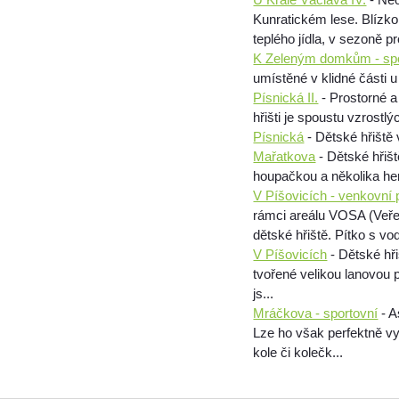
Kunratickém lese. Blízko
teplého jídla, v sezoně pr
K Zeleným domkům - spo
umístěné v klidné části 
Písnická II.
- Prostorné a
hřišti je spoustu vzrostlý
Písnická
- Dětské hřiště v
Mařatkova
- Dětské hřiš
houpačkou a několika he
V Píšovicích - venkovní 
rámci areálu VOSA (Veře
dětské hřiště. Pítko s vod
V Píšovicích
- Dětské hř
tvořené velikou lanovou 
js...
Mráčkova - sportovní
- A
Lze ho však perfektně vy
kole či kolečk...