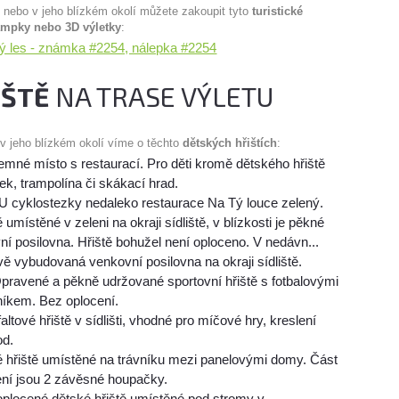
u nebo v jeho blízkém okolí můžete zakoupit tyto
turistické
ampky nebo 3D výletky
:
ký les - známka #2254, nálepka #2254
IŠTĚ
NA TRASE VÝLETU
 v jeho blízkém okolí víme o těchto
dětských hřištích
:
jemné místo s restaurací. Pro děti kromě dětského hřiště
ek, trampolína či skákací hrad.
U cyklostezky nedaleko restaurace Na Tý louce zelený.
 umístěné v zeleni na okraji sídliště, v blízkosti je pěkné
ní posilovna. Hřiště bohužel není oploceno. V nedávn...
ě vybudovaná venkovní posilovna na okraji sídliště.
pravené a pěkně udržované sportovní hřiště s fotbalovými
íkem. Bez oplocení.
altové hřiště v sídlišti, vhodné pro míčové hry, kreslení
od.
é hřiště umístěné na trávníku mezi panelovými domy. Část
ení jsou 2 závěsné houpačky.
plocené dětské hřiště umístěné pod stromy v