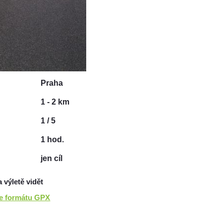
Praha
1 - 2 km
1 / 5
1 hod.
jen cíl
a výletě vidět
ve formátu GPX