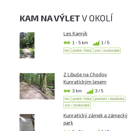
KAM NA VÝLET
V OKOLÍ
Les Kamýk
1 - 5 km
1 / 5
les
potok / řeka
zoo / zookoutek
Z Libuše na Chodov
Kunratickým lesem
3 km
3 / 5
les
potok / řeka
pramen / studánka
zoo / zookoutek
Kunratický zámek a zámecký
park