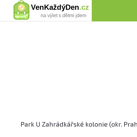
VenKaždýDen
.cz
na výlet s dětmi jdem
Park U Zahrádkářské kolonie (okr. Pra