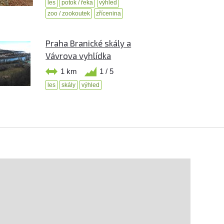
les
potok / řeka
výhled
zoo / zookoutek
zřícenina
Praha Branické skály a
Vávrova vyhlídka
1 km
1 / 5
les
skály
výhled