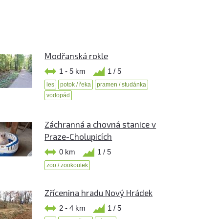
Modřanská rokle
1 - 5 km
1 / 5
les
potok / řeka
pramen / studánka
vodopád
Záchranná a chovná stanice v
Praze-Cholupicích
0 km
1 / 5
zoo / zookoutek
Zřícenina hradu Nový Hrádek
2 - 4 km
1 / 5