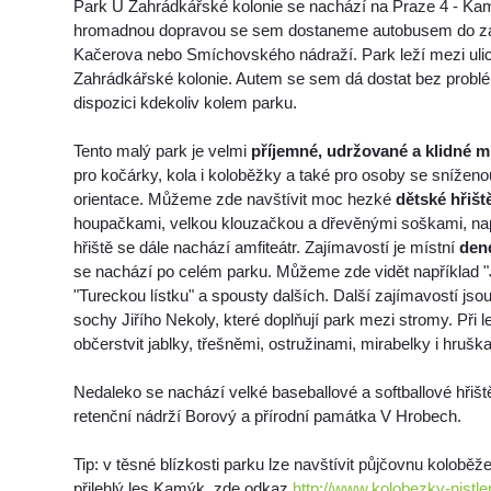
Park U Zahrádkářské kolonie se nachází na Praze 4 - K
hromadnou dopravou se sem dostaneme autobusem do zas
Kačerova nebo Smíchovského nádraží. Park leží mezi uli
Zahrádkářské kolonie. Autem se sem dá dostat bez problé
dispozici kdekoliv kolem parku.
Tento malý park je velmi
příjemné, udržované a klidné m
pro kočárky, kola i koloběžky a také pro osoby se snížen
orientace. Můžeme zde navštívit moc hezké
dětské hřišt
houpačkami, velkou klouzačkou a dřevěnými soškami, nap
hřiště se dále nachází amfiteátr. Zajímavostí je místní
den
se nachází po celém parku. Můžeme zde vidět například "
"Tureckou lístku" a spousty dalších. Další zajímavostí js
sochy Jiřího Nekoly, které doplňují park mezi stromy. Při l
občerstvit jablky, třešněmi, ostružinami, mirabelky i hrušk
Nedaleko se nachází velké baseballové a softballové hřiš
retenční nádrží Borový a přírodní památka V Hrobech.
Tip: v těsné blízkosti parku lze navštívit půjčovnu koloběže
přilehlý les Kamýk, zde odkaz
http://www.kolobezky-nistler