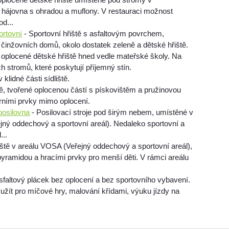
 hájovna s ohradou a muflony. V restauraci možnost
od...
rtovní
- Sportovní hřiště s asfaltovým povrchem,
u činžovních domů, okolo dostatek zeleně a dětské hřiště.
 oplocené dětské hřiště hned vedle mateřské školy. Na
ch stromů, které poskytují příjemný stín.
 klidné části sídliště.
tě, tvořené oplocenou částí s pískovištěm a pružinovou
rními prvky mimo oplocení.
posilovna
- Posilovací stroje pod širým nebem, umístěné v
jný oddechový a sportovní areál). Nedaleko sportovní a
...
iště v areálu VOSA (Veřejný oddechový a sportovní areál),
pyramidou a hracími prvky pro menší děti. V rámci areálu
sfaltový plácek bez oplocení a bez sportovního vybavení.
užít pro míčové hry, malování křídami, výuku jízdy na