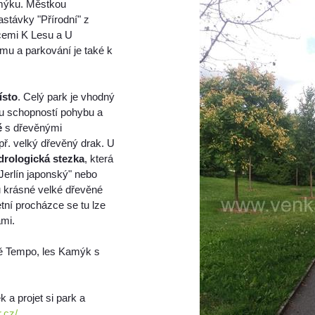
amýku. Městkou
távky "Přírodní" z
cemi K Lesu a U
mu a parkování je také k
ísto
. Celý park je vhodný
ou schopností pohybu a
ě
s dřevěnými
ř. velký dřevěný drak. U
drologická stezka
, která
Jerlín japonský" nebo
ou krásné velké dřevěné
etní procházce se tu lze
ami.
tě Tempo, les Kamýk s
k a projet si park a
.cz/