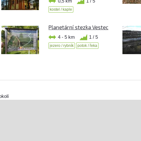
0,5 km
1 / 5
kostel / kaple
Planetární stezka Vestec
4 - 5 km
1 / 5
jezero / rybník
potok / řeka
okolí