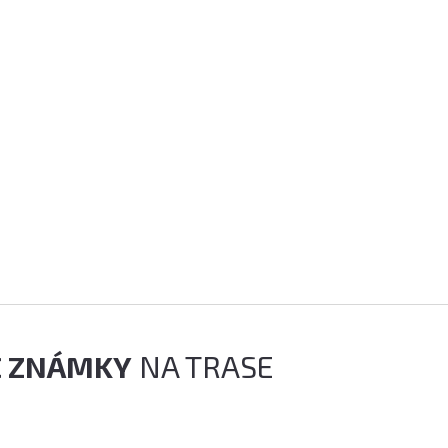
É ZNÁMKY
NA TRASE