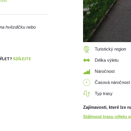
m na hvězdičku nebo
Turistický region
VÝLET?
SDÍLEJTE
Délka výletu
Náročnost
Časová náročnost
Typ trasy
Zajímavosti, které lze n
Stáhnout trasu výletu 