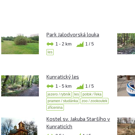
Park Jalodvorská louka
1 - 2 km
1 / 5
les
Kunratický les
1 - 5 km
1 / 5
jezero / rybník
les
potok / řeka
pramen / studánka
zoo / zookoutek
zřícenina
Kostel sv. Jakuba Staršího v
Kunraticích