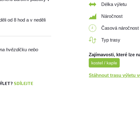
Délka výletu
Náročnost
ěli od 8 hod a v neděli
Časová náročnost
Typ trasy
m na hvězdičku nebo
Zajímavosti, které lze n
kostel / kaple
Stáhnout trasu výletu 
VÝLET?
SDÍLEJTE