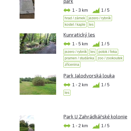
park
1 - 3 km
1 / 5
hrad / zámek
jezero / rybník
kostel / kaple
les
Kunratický les
1 - 5 km
1 / 5
jezero / rybník
les
potok / řeka
pramen / studánka
zoo / zookoutek
zřícenina
Park Jalodvorská louka
1 - 2 km
1 / 5
les
Park U Zahrádkářské kolonie
1 - 2 km
1 / 5