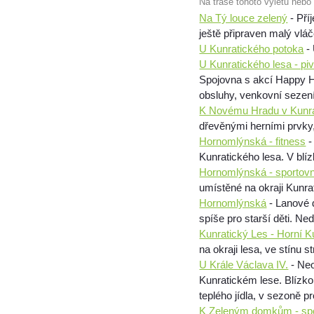
Na trase tohoto výletu nebo
Na Tý louce zelený
- Pří
ještě připraven malý vláč
U Kunratického potoka
- 
U Kunratického lesa - pi
Spojovna s akcí Happy Ho
obsluhy, venkovní sezení
K Novému Hradu v Kunra
dřevěnými herními prvky
Hornomlýnská - fitness
-
Kunratického lesa. V blíz
Hornomlýnská - sportovn
umístěné na okraji Kunra
Hornomlýnská
- Lanové 
spíše pro starší děti. Ne
Kunratický Les - Horní K
na okraji lesa, ve stínu
U Krále Václava IV.
- Neo
Kunratickém lese. Blízko
teplého jídla, v sezoně pr
K Zeleným domkům - spo