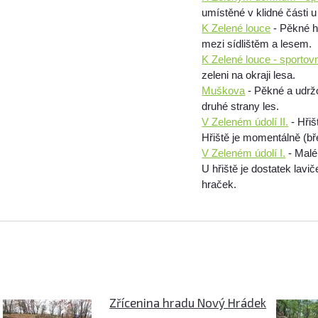
umístěné v klidné části 
K Zelené louce
- Pěkné h
mezi sídlištěm a lesem.
K Zelené louce - sportov
zeleni na okraji lesa.
Muškova
- Pěkné a udržo
druhé strany les.
V Zeleném údolí II.
- Hřiš
Hřiště je momentálně (bř
V Zeleném údolí I.
- Malé
U hřiště je dostatek lav
hraček.
Zřícenina hradu Nový Hrádek