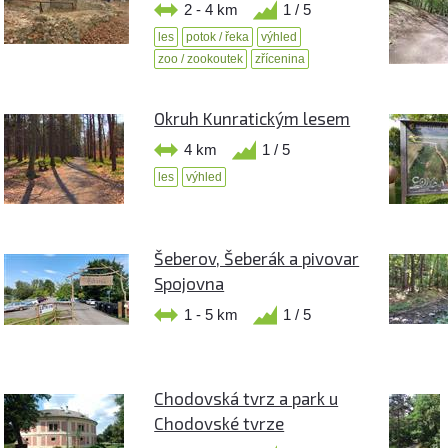
2 - 4 km
1 / 5
les
potok / řeka
výhled
zoo / zookoutek
zřícenina
Okruh Kunratickým lesem
4 km
1 / 5
les
výhled
Šeberov, Šeberák a pivovar
Spojovna
1 - 5 km
1 / 5
Chodovská tvrz a park u
Chodovské tvrze