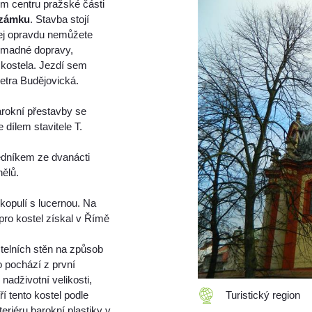
ém centru pražské části
 zámku
. Stavba stojí
 jej opravdu nemůžete
romadné dopravy,
 kostela. Jezdí sem
etra Budějovická.
barokní přestavby se
 dílem stavitele T.
edníkem ze dvanácti
ělů.
kopulí s lucernou. Na
 pro kostel získal v Římě
stelních stěn na způsob
 pochází z první
nadživotní velikosti,
í tento kostel podle
Turistický region
eriéru barokní plastiky v