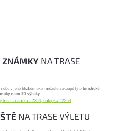
É ZNÁMKY
NA TRASE
u nebo v jeho blízkém okolí můžete zakoupit tyto
turistické
ampky nebo 3D výletky
:
ký les - známka #2254, nálepka #2254
IŠTĚ
NA TRASE VÝLETU