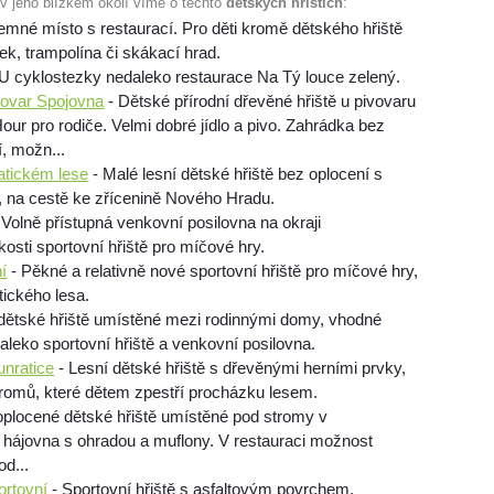
 v jeho blízkém okolí víme o těchto
dětských hřištích
:
jemné místo s restaurací. Pro děti kromě dětského hřiště
ek, trampolína či skákací hrad.
U cyklostezky nedaleko restaurace Na Tý louce zelený.
vovar Spojovna
- Dětské přírodní dřevěné hřiště u pivovaru
ur pro rodiče. Velmi dobré jídlo a pivo. Zahrádka bez
, možn...
tickém lese
- Malé lesní dětské hřiště bez oplocení s
, na cestě ke zřícenině Nového Hradu.
 Volně přístupná venkovní posilovna na okraji
kosti sportovní hřiště pro míčové hry.
í
- Pěkné a relativně nové sportovní hřiště pro míčové hry,
tického lesa.
dětské hřiště umístěné mezi rodinnými domy, vhodné
daleko sportovní hřiště a venkovní posilovna.
unratice
- Lesní dětské hřiště s dřevěnými herními prvky,
 stromů, které dětem zpestří procházku lesem.
plocené dětské hřiště umístěné pod stromy v
 hájovna s ohradou a muflony. V restauraci možnost
od...
rtovní
- Sportovní hřiště s asfaltovým povrchem,