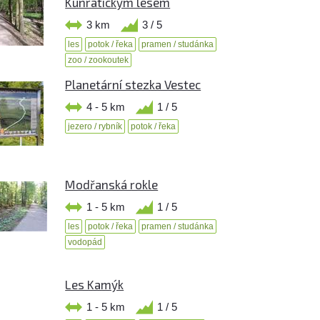
Kunratickým lesem
3 km
3 / 5
les
potok / řeka
pramen / studánka
zoo / zookoutek
Planetární stezka Vestec
4 - 5 km
1 / 5
jezero / rybník
potok / řeka
Modřanská rokle
1 - 5 km
1 / 5
les
potok / řeka
pramen / studánka
vodopád
Les Kamýk
1 - 5 km
1 / 5