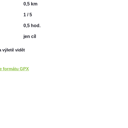
0,5 km
1 / 5
0,5 hod.
jen cíl
a výletě vidět
ve formátu GPX