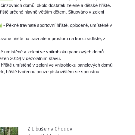
u činžovních domů, okolo dostatek zeleně a dětské hřiště.
řiště určené hlavně větším dětem. Situováno v zeleni
ní
- Pěkné travnaté sportovní hřiště, oplocené, umístěné v
vané hřiště na travnatém prostoru na konci sídliště, z
tě umístěné v zeleni ve vnitrobloku panelových domů.
ezen 2019) v dezolátním stavu.
 hřiště umístěné v zeleni ve vnitrobloku panelových domů.
iček, hřiště tvořenou pouze pískovištěm se spoustou
Z Libuše na Chodov