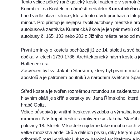
Tento velice pěkný raně gotický kostel najdeme v samotn
Kunratice, na Kostelním náměstí nedaleko
Kunratického
hned vedle hlavní silnice, která touto čtvrtí prochází a tak
minout. Pro přístup je nejlepší zvolit autobusy městské h
autobusová zastávka Kunratická škola je jen pár metrů od
autobusy č. 165, 193 nebo 203 z Jižního města nebo od m
První zmínky o kostelu pocházejí již ze 14. století a své 
dočkal v letech 1730-1736. Architektonický návrh kostela je
Haffeneckera.
Zasvěcen byl sv. Jakubu Staršímu, který byl prvním muč
apoštolů a je patronem poutníků a národním světcem Špan
Střed kostela je tvořen rozměrnou rotundou se zaklenutou 
hlavním oltáři je skříň s ostatky sv. Jana Římského, které
hrabě Goltz.
Velice působivá je vnitřní fresková výzdoba a výmalba ko
mramoru. Nástropní freska s motivem sv. Jakuba Staršího
poloviny 18. Století. V kostele najdeme také mnoho soch v 
velké množství andělíčků a dalších prvků, díky kterým patř
odborníků mezi vynikající ukázky barokní architektury a int