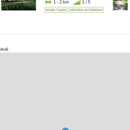
1 - 2 km
1 / 5
kostel / kaple
městská architektura
okolí