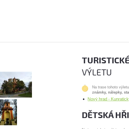
TURISTICK
VÝLETU
Na trase tohoto výlet
známky, nálepky, st
Nový hrad - Kunratic
DĚTSKÁ HŘ