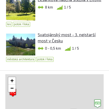
8 km
1 / 5
les
potok / řeka
Svatojánský most - 3. nejstarší
most v Česku
0 - 0,5 km
1 / 5
městská architektura
potok / řeka
+
−