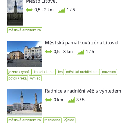
Město Litovel
0,5 - 2 km
1 / 5
městská architektura
Městská památková zóna Litovel
0,5 - 3 km
1 / 5
jezero / rybník
kostel / kaple
les
městská architektura
muzeum
potok / řeka
výhled
Radnice a radniční věž s výhledem
0 km
3 / 5
městská architektura
rozhledna
výhled