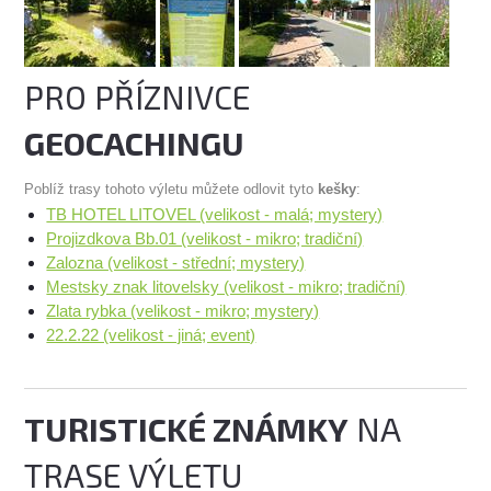
PRO PŘÍZNIVCE
GEOCACHINGU
Poblíž trasy tohoto výletu můžete odlovit tyto
kešky
:
TB HOTEL LITOVEL (velikost - malá; mystery)
Projizdkova Bb.01 (velikost - mikro; tradiční)
Zalozna (velikost - střední; mystery)
Mestsky znak litovelsky (velikost - mikro; tradiční)
Zlata rybka (velikost - mikro; mystery)
22.2.22 (velikost - jiná; event)
TURISTICKÉ ZNÁMKY
NA
TRASE VÝLETU