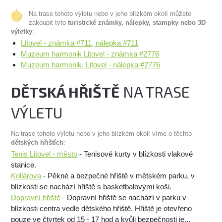
Na trase tohoto výletu nebo v jeho blízkém okolí můžete
zakoupit tyto
turistické známky, nálepky, stampky nebo 3D
výletky
:
Litovel - známka #711, nálepka #711
Muzeum harmonik Litovel - známka #2776
Muzeum harmonik, Litovel - nálepka #2776
DĚTSKÁ HŘIŠTĚ
NA TRASE
VÝLETU
Na trase tohoto výletu nebo v jeho blízkém okolí víme o těchto
dětských hřištích
:
Tenis Litovel - město
- Tenisové kurty v blízkosti vlakové
stanice.
Kollárova
- Pěkné a bezpečné hřiště v mětském parku, v
blízkosti se nachází hřiště s basketbalovými koši.
Dopravní hřiště
- Dopravní hřiště se nachází v parku v
blízkosti centra vedle dětského hřiště. Hřiště je otevřeno
pouze ve čtvrtek od 15 - 17 hod a kvůli bezpečnosti je...