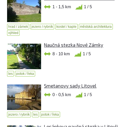
1 - 1,5 km
1 / 5
hrad / zámek
jezero / rybník
kostel / kaple
městská architektura
výhled
Naučná stezka Nové Zámky
8 - 10 km
1 / 5
les
potok / řeka
Smetanovy sady Litovel
0 - 0,5 km
1 / 5
jezero / rybník
les
potok / řeka
Lesánkova naučná stezka v Litovli