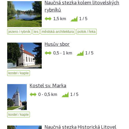
Naučná stezka kolem litovelských
rybníků
1,5 km
1 / 5
jezero / rybník
les
městská architektura
potok / řeka
Husův sbor
0,5 - 1 km
1 / 5
kostel / kaple
Kostel sv. Marka
0 - 0,5 km
1 / 5
kostel / kaple
Naučná stezka Historická Litovel