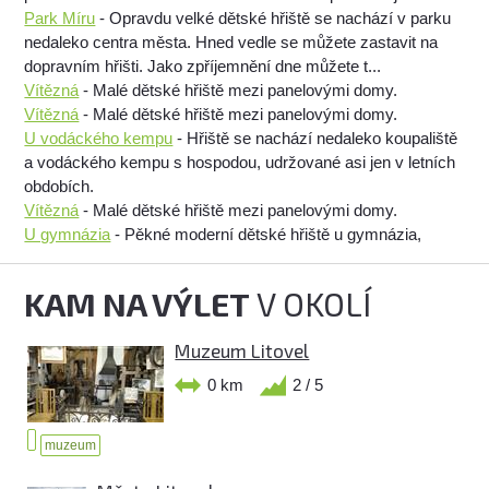
Park Míru
- Opravdu velké dětské hřiště se nachází v parku
nedaleko centra města. Hned vedle se můžete zastavit na
dopravním hřišti. Jako zpříjemnění dne můžete t...
Vítězná
- Malé dětské hřiště mezi panelovými domy.
Vítězná
- Malé dětské hřiště mezi panelovými domy.
U vodáckého kempu
- Hřiště se nachází nedaleko koupaliště
a vodáckého kempu s hospodou, udržované asi jen v letních
obdobích.
Vítězná
- Malé dětské hřiště mezi panelovými domy.
U gymnázia
- Pěkné moderní dětské hřiště u gymnázia,
KAM NA VÝLET
V OKOLÍ
Muzeum Litovel
0 km
2 / 5
muzeum