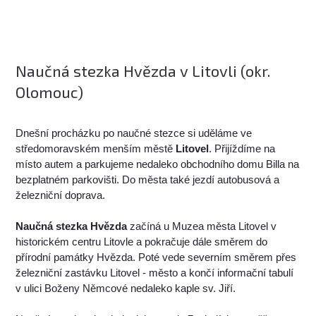
Naučná stezka Hvězda v Litovli (okr.
Olomouc)
Dnešní procházku po naučné stezce si uděláme ve
středomoravském menším městě
Litovel
. Přijíždíme na
místo autem a parkujeme nedaleko obchodního domu Billa na
bezplatném parkovišti. Do města také jezdí autobusová a
železniční doprava.
Naučná stezka Hvězda
začíná u Muzea města Litovel v
historickém centru Litovle a pokračuje dále směrem do
přírodní památky Hvězda. Poté vede severním směrem přes
železniční zastávku Litovel - město a končí informační tabulí
v ulici Boženy Němcové nedaleko kaple sv. Jiří.