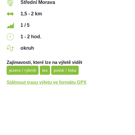
Střední Morava
1,5 - 2 km
1 / 5
1 - 2 hod.
okruh
Zajímavosti, které lze na výletě vidět
jezero / rybník
les
potok / řeka
Stáhnout trasu výletu ve formátu GPX