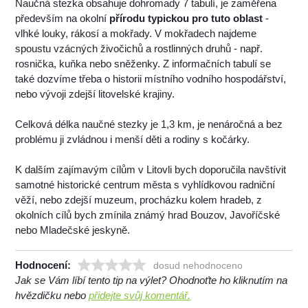
Naučná stezka obsahuje dohromady 7 tabulí, je zaměřena
především na okolní
přírodu typickou pro tuto oblast
-
vlhké louky, rákosí a mokřady. V mokřadech najdeme
spoustu vzácných živočichů a rostlinných druhů - např.
rosnička, kuňka nebo sněženky. Z informačních tabulí se
také dozvíme třeba o historii místního vodního hospodářství,
nebo vývoji zdejší litovelské krajiny.
Celková délka naučné stezky je 1,3 km, je nenáročná a bez
problému ji zvládnou i menší děti a rodiny s kočárky.
K dalším zajímavým cílům v Litovli bych doporučila navštívit
samotné historické centrum města s vyhlídkovou radniční
věží, nebo zdejší muzeum, procházku kolem hradeb, z
okolních cílů bych zmínila známý hrad Bouzov, Javoříčské
nebo Mladečské jeskyně.
Hodnocení:
dosud nehodnoceno
Jak se Vám líbí tento tip na výlet? Ohodnoťte ho kliknutím na
hvězdičku nebo
přidejte svůj komentář.