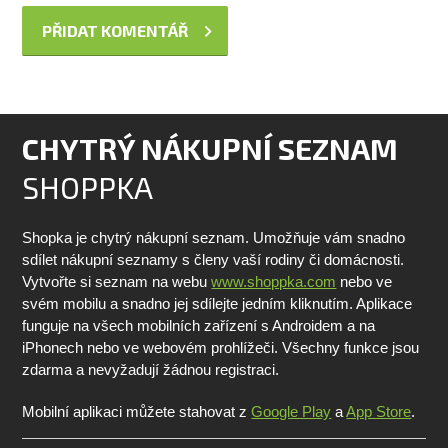
CHYTRÝ NÁKUPNÍ SEZNAM
SHOPPKA
Shopka je chytrý nákupní seznam. Umožňuje vám snadno
sdílet nákupní seznamy s členy vaší rodiny či domácnosti.
Vytvořte si seznam na webu
www.shoppka.com
nebo ve
svém mobilu a snadno jej sdílejte jedním kliknutím. Aplikace
funguje na všech mobilních zařízení s Androidem a na
iPhonech nebo ve webovém prohlížeči. Všechny funkce jsou
zdarma a nevyžadují žádnou registraci.
Mobilní aplikaci můžete stahovat z
Google Play
a
App Store
.