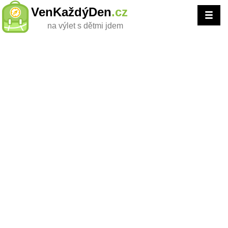
VenKaždýDen
.cz
na výlet s dětmi jdem