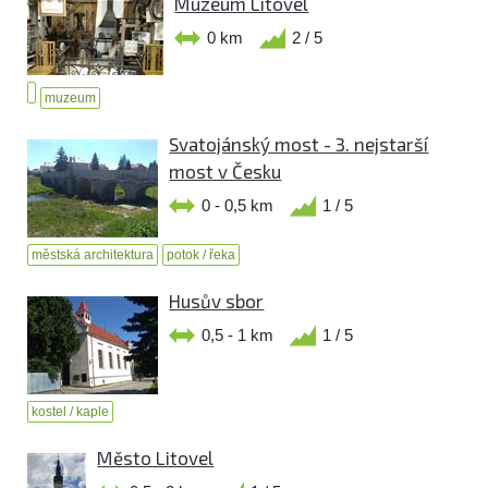
Muzeum Litovel
0 km
2 / 5
muzeum
Svatojánský most - 3. nejstarší
most v Česku
0 - 0,5 km
1 / 5
městská architektura
potok / řeka
Husův sbor
0,5 - 1 km
1 / 5
kostel / kaple
Město Litovel