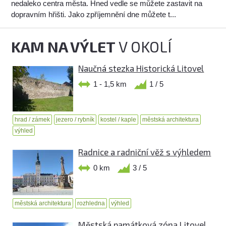
nedaleko centra města. Hned vedle se můžete zastavit na
dopravním hřišti. Jako zpříjemnění dne můžete t...
KAM NA VÝLET
V OKOLÍ
Naučná stezka Historická Litovel
1 - 1,5 km
1 / 5
hrad / zámek
jezero / rybník
kostel / kaple
městská architektura
výhled
Radnice a radniční věž s výhledem
0 km
3 / 5
městská architektura
rozhledna
výhled
Městská památková zóna Litovel