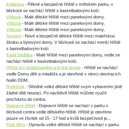
Kollárova
- Pěkné a bezpečné hřiště v mětském parku, v
blízkosti se nachází hřiště s basketbalovými koši.
Vítězná
- Malé dětské hřiště mezi panelovými domy.
Vítězná
- Malé dětské hřiště mezi panelovými domy.
Vítězná
- Malé dětské hřiště mezi panelovými domy.
Severní
- Nové a bezpečné dětské hřiště mezi mateřskou
školou a bytovými domy. V blízkosti se nachází menší hřiště
s basketbalovými koši
Karla Sedláka
- Malé hříště mezi panelovými domy, vedle se
nachází hřiště s basketbalovými koši.
Hřiště pro skateboarding a in-line brusle
- Hřiště se nachází
vedle Domu dětí a mladéže a je otevřené v rámci otevíracích
hodin DDM.
Rybníček
- Středně velké dětské hřiště svým vybavením jistě
žádné dítě neurazí. Po návštěvě hřiště můžete využít
procházku do centra.
Dopravní hřiště
- Dopravní hřiště se nachází v parku v
blízkosti centra vedle dětského hřiště. Hřiště je otevřeno
pouze ve čtvrtek od 15 - 17 hod a kvůli bezpečnosti je...
Park Míru
- Opravdu velké dětské hřiště se nachází v parku