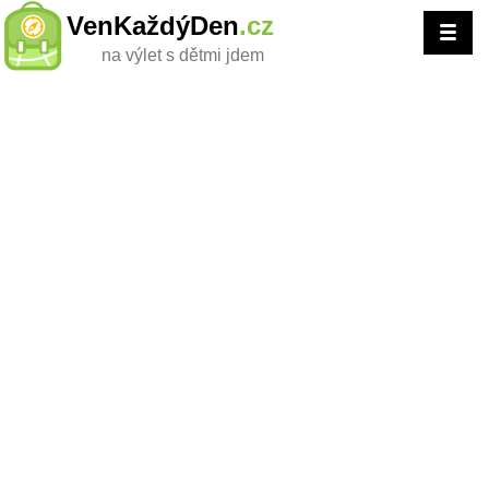
VenKaždýDen
.cz
na výlet s dětmi jdem