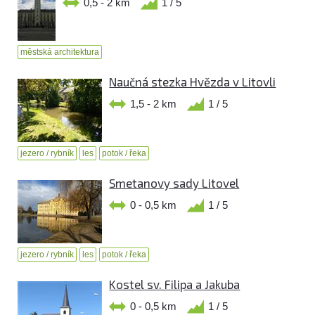
0,5 - 2 km
1 / 5
městská architektura
Naučná stezka Hvězda v Litovli
1,5 - 2 km
1 / 5
jezero / rybník
les
potok / řeka
Smetanovy sady Litovel
0 - 0,5 km
1 / 5
jezero / rybník
les
potok / řeka
Kostel sv. Filipa a Jakuba
0 - 0,5 km
1 / 5