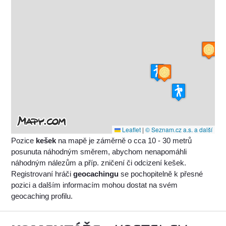
Leaflet
|
© Seznam.cz a.s. a další
Pozice
kešek
na mapě je záměrně o cca 10 - 30 metrů
posunuta náhodným směrem, abychom nenapomáhli
náhodným nálezům a příp. zničení či odcizení kešek.
Registrovaní hráči
geocachingu
se pochopitelně k přesné
pozici a dalším informacím mohou dostat na svém
geocaching profilu.