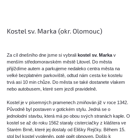
Kostel sv. Marka (okr. Olomouc)
Za cíl dnešního dne jsme si vybrali
kostel sv. Marka
v
menším středomoravském městě Litovel. Do města
přijíždíme autem a parkujeme nedaleko centra města na
velké bezplatném parkoviště, odtud nám cesta ke kostelu
trvá asi 10 min chůze. Do města se také dostanete vlakem
nebo autobusem, které sem jezdí pravidelně.
Kostel je v písemných pramenech zmiňován již v roce 1342.
Původně byl postaven v gotickém stylu. Jedná se o
jednolodní stavbu, která má po obou svých stranách kaple. O
kostel se až do roku 1562 staraly cisterciačky z kláštera ve
Starém Brně, které jej dostaly od Elišky Rejčky. Během 15.
stol byl kostel vypleněn, poté opět obnoven. Došlo k