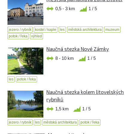
0,5 - 3 km
1 / 5
jezero / rybník
kostel / kaple
les
městská architektura
muzeum
potok / řeka
výhled
Naučná stezka Nové Zámky
8 - 10 km
1 / 5
les
potok / řeka
Naučná stezka kolem litovelských
rybníků
1,5 km
1 / 5
jezero / rybník
les
městská architektura
potok / řeka