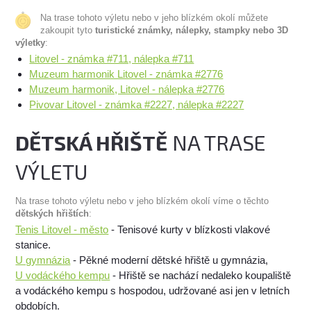
Na trase tohoto výletu nebo v jeho blízkém okolí můžete
zakoupit tyto
turistické známky, nálepky, stampky nebo 3D
výletky
:
Litovel - známka #711, nálepka #711
Muzeum harmonik Litovel - známka #2776
Muzeum harmonik, Litovel - nálepka #2776
Pivovar Litovel - známka #2227, nálepka #2227
DĚTSKÁ HŘIŠTĚ
NA TRASE
VÝLETU
Na trase tohoto výletu nebo v jeho blízkém okolí víme o těchto
dětských hřištích
:
Tenis Litovel - město
- Tenisové kurty v blízkosti vlakové
stanice.
U gymnázia
- Pěkné moderní dětské hřiště u gymnázia,
U vodáckého kempu
- Hřiště se nachází nedaleko koupaliště
a vodáckého kempu s hospodou, udržované asi jen v letních
obdobích.