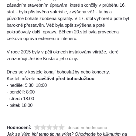
zásadním stavebním úpravám, které skončily v průběhu 16.
stol. - byla přistavěna sakristie, zvýšena věž - ta byla
původně bohatě zdobena sgrafity. V 17. stol vyhořel a poté byl
barokně přestavěn. Věž byla opět zvýšena a poté
pokračovaly další opravy. Během 20.stol byla provedena
celková oprava exteriéru a interiéru.
V roce 2015 byly v pěti oknech instalovány vitráže, které
znázorňují Ježíše Krista a jeho činy.
Dnes se v kostele konají bohoslužby nebo koncerty.
Kostel můžete
navštívit před bohoslužbou
:
- neděle: 9:30, 18:00
- pondělí: 8:00
- středa 18:00
- pátek 18:00
Hodnocení:
dosud nehodnoceno
Jak se Vám líbí tento tip na výlet? Ohodnoťte ho kliknutím na