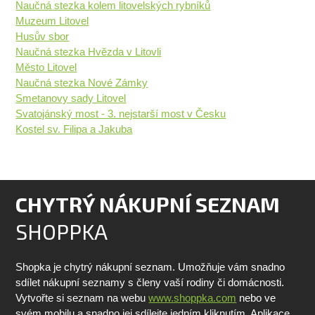
Naučná stezka kolem litovelských rybníků
Muzeum Litovel
Husův sbor
Naučná stezka Hvězda v Litovli
Město Litovel
Naučná stezka Nové Zámky
Smetanovy sady Litovel
Svatojánský most - 3. nejstarší most v Česku
Kostel sv. Filipa a Jakuba
CHYTRÝ NÁKUPNÍ SEZNAM
SHOPPKA
Shopka je chytrý nákupní seznam. Umožňuje vám snadno
sdílet nákupní seznamy s členy vaší rodiny či domácnosti.
Vytvořte si seznam na webu
www.shoppka.com
nebo ve
svém mobilu a snadno jej sdílejte jedním kliknutím. Aplikace