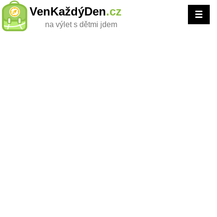
VenKaždýDen
.cz
na výlet s dětmi jdem