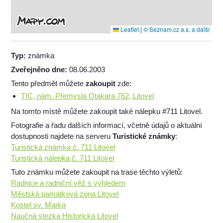
Leaflet
|
© Seznam.cz a.s. a další
Typ:
známka
Zveřejněno dne:
08.06.2003
Tento předmět můžete
zakoupit
zde:
TIC, nám. Přemysla Otakara 762, Litovel
Na tomto místě můžete zakoupit také nálepku #711 Litovel.
Fotografie a řadu dalších informací, včetně údajů o aktuální
dostupnosti najdete na serveru
Turistické známky
:
Turistická známka č. 711 Litovel
Turistická nálepka č. 711 Litovel
Tuto známku můžete zakoupit na trase těchto výletů:
Radnice a radniční věž s výhledem
Městská památková zóna Litovel
Kostel sv. Marka
Naučná stezka Historická Litovel