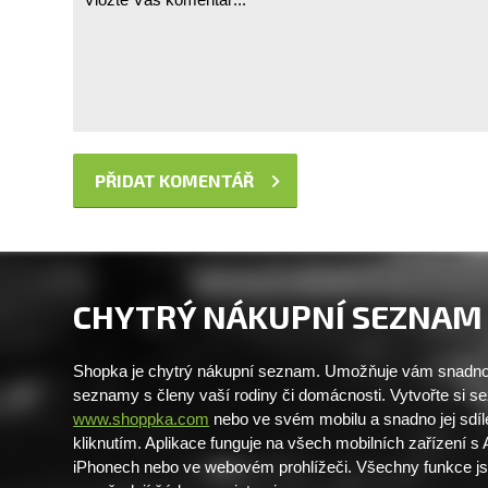
CHYTRÝ NÁKUPNÍ SEZNAM
Shopka je chytrý nákupní seznam. Umožňuje vám snadno 
seznamy s členy vaší rodiny či domácnosti. Vytvořte si 
www.shoppka.com
nebo ve svém mobilu a snadno jej sdíl
kliknutím. Aplikace funguje na všech mobilních zařízení s
iPhonech nebo ve webovém prohlížeči. Všechny funkce j