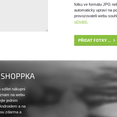
fotku ve formátu JPG ne
automaticky upraví na po
provozovateli webu souhl
užívání.
PŘIDAT FOTKY ...
SHOPPKA
sdílet nákupní
seznam na webu
ejte jedním
 Androidem a na
sou zdarma a