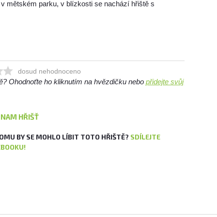
v mětském parku, v blízkosti se nachází hřiště s
dosud nehodnoceno
ště? Ohodnoťte ho kliknutím na hvězdičku nebo
přidejte svůj
ZNAM HŘIŠŤ
OMU BY SE MOHLO LÍBIT TOTO HŘIŠTĚ?
SDÍLEJTE
EBOOKU!