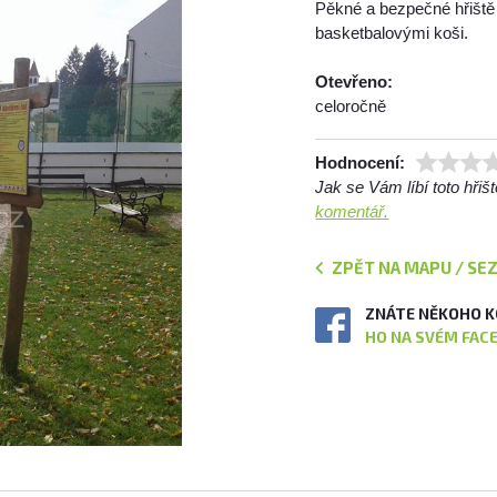
Pěkné a bezpečné hřiště 
basketbalovými koši.
Otevřeno:
celoročně
Hodnocení:
Jak se Vám líbí toto hři
komentář.
ZPĚT NA MAPU / SE
ZNÁTE NĚKOHO K
HO NA SVÉM FAC