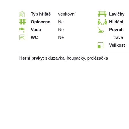
Typ hřiště
venkovní
Lavičky
Oploceno
Ne
Hlídání
Voda
Ne
Povrch
WC
Ne
tráva
Velikost
Herní prvky:
skluzavka, houpačky, prolézačka