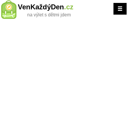
VenKaždýDen
.cz
na výlet s dětmi jdem