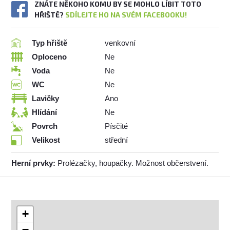
ZNÁTE NĚKOHO KOMU BY SE MOHLO LÍBIT TOTO
HŘIŠTĚ?
SDÍLEJTE HO NA SVÉM FACEBOOKU!
Typ hřiště
venkovní
Oploceno
Ne
Voda
Ne
WC
Ne
Lavičky
Ano
Hlídání
Ne
Povrch
Písčité
Velikost
střední
Herní prvky:
Prolézačky, houpačky. Možnost občerstvení.
+
−