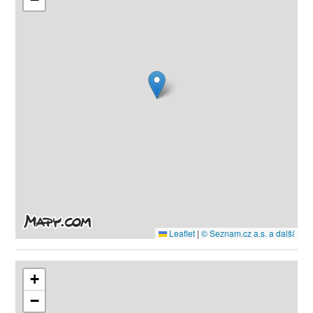
Leaflet
|
© Seznam.cz a.s. a další
+
−