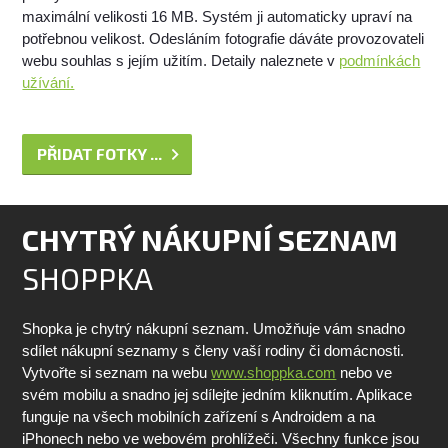
maximální velikosti 16 MB. Systém ji automaticky upraví na
potřebnou velikost. Odesláním fotografie dáváte provozovateli
webu souhlas s jejím užitím. Detaily naleznete v
podmínkách
užívání.
PŘIDAT FOTKY ...
CHYTRÝ NÁKUPNÍ SEZNAM
SHOPPKA
Shopka je chytrý nákupní seznam. Umožňuje vám snadno
sdílet nákupní seznamy s členy vaší rodiny či domácnosti.
Vytvořte si seznam na webu
www.shoppka.com
nebo ve
svém mobilu a snadno jej sdílejte jedním kliknutím. Aplikace
funguje na všech mobilních zařízení s Androidem a na
iPhonech nebo ve webovém prohlížeči. Všechny funkce jsou