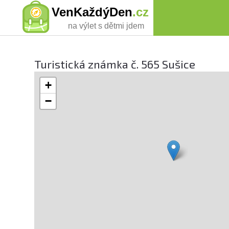
VenKaždýDen
.cz
na výlet s dětmi jdem
Turistická známka č. 565 Sušice
+
−