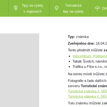
Tipy na výlety
Tématické
Dě
v regionech
tipy na výlety
Typ:
známka
Zveřejněno dne:
16.04.
Tento předmět můžete
z
Infocentrum, Poštovní
Tabák Švelch, náměst
Trafika u Fíka s.r.o.,
Na tomto místě můžete z
Fotografie a řadu dalších
serveru
Turistické zná
Turistická známka č. 56
Turistická nálepka č. 56
Tuto známku můžete zakou