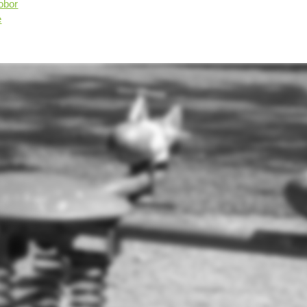
obor
e