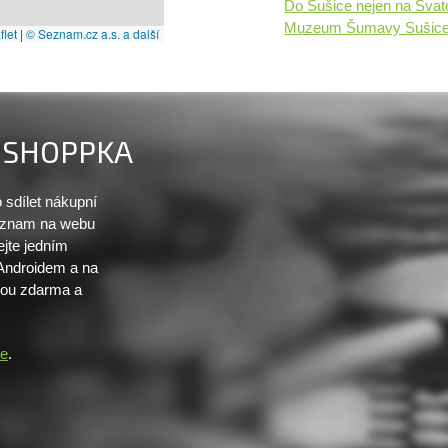
Do Sušice nejen na Svat
Muzeum Šumavy Sušic
let
|
© Seznam.cz a.s. a další
SHOPPKA
sdílet nákupní
seznam na webu
ejte jedním
 Androidem a na
sou zdarma a
re
.