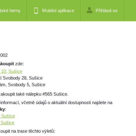
tské herny
Mobilní aplikace
Přihlásit se
2002
akoupit
zde:
 10, Sušice
í Svobody 28, Sušice
 nám. Svobody 5, Sušice
akoupit také nálepku #565 Sušice.
 informací, včetně údajů o aktuální dostupnosti najdete na
mky
:
5 Sušice
5 Sušice
pit na trase těchto výletů: