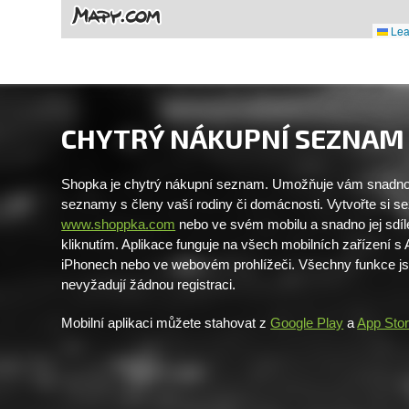
Leaf
CHYTRÝ NÁKUPNÍ SEZNAM
Shopka je chytrý nákupní seznam. Umožňuje vám snadno 
seznamy s členy vaší rodiny či domácnosti. Vytvořte si 
www.shoppka.com
nebo ve svém mobilu a snadno jej sdíl
kliknutím. Aplikace funguje na všech mobilních zařízení s
iPhonech nebo ve webovém prohlížeči. Všechny funkce j
nevyžadují žádnou registraci.
Mobilní aplikaci můžete stahovat z
Google Play
a
App Sto