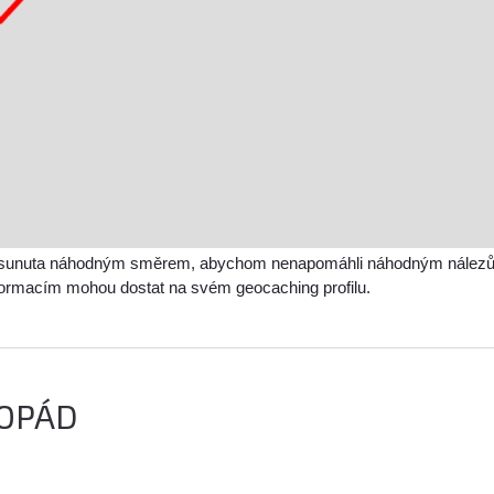
sunuta náhodným směrem, abychom nenapomáhli náhodným nálezům a 
nformacím mohou dostat na svém geocaching profilu.
DOPÁD