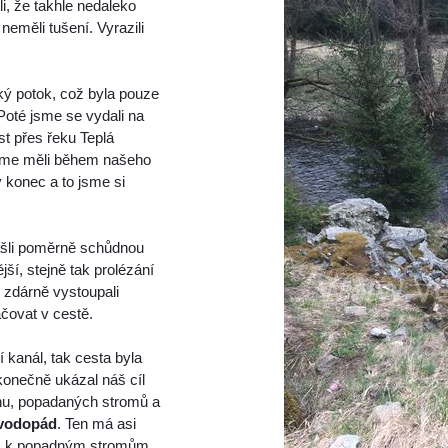
i, že takhle nedaleko
eměli tušení. Vyrazili
ký potok, což byla pouze
Poté jsme se vydali na
st přes řeku Teplá
jsme měli během našeho
hý konec a to jsme si
našli poměrně schůdnou
jší, stejně tak prolézání
 zdárně vystoupali
ačovat v cestě.
 kanál, tak cesta byla
onečně ukázal náš cíl
chu, popadaných stromů a
vodopád
. Ten má asi
dem k popadným stromům.