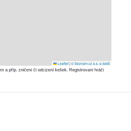
Leaflet
|
© Seznam.cz a.s. a další
příp. zničení či odcizení kešek. Registrovaní hráči