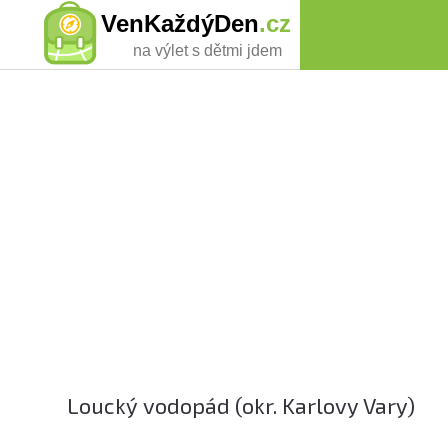
VenKaždýDen
.cz
na výlet s dětmi jdem
Loucký vodopád (okr. Karlovy Vary)