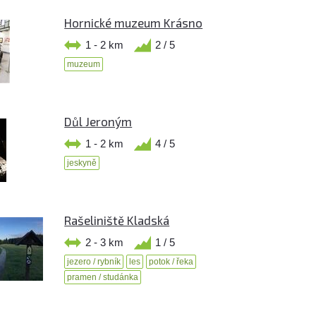
Hornické muzeum Krásno
1 - 2 km
2 / 5
muzeum
Důl Jeroným
1 - 2 km
4 / 5
jeskyně
Rašeliniště Kladská
2 - 3 km
1 / 5
jezero / rybník
les
potok / řeka
pramen / studánka