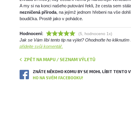
A my si na konci našeho putování řekli, že cesta sem stál
nezničená příroda
, na jejímž jednom hřebeni na vše dohl
boudička. Prostě jako v pohádce.
Hodnocení:
(5, hodnoceno 1x)
Jak se Vám líbí tento tip na výlet? Ohodnoťte ho kliknutí
přidejte svůj komentář.
ZPĚT NA MAPU / SEZNAM VÝLETŮ
ZNÁTE NĚKOHO KOMU BY SE MOHL LÍBIT TENTO 
HO NA SVÉM FACEBOOKU!