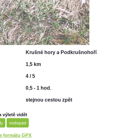
Krušné hory a Podkrušnohoří
1,5 km
4 / 5
0,5 - 1 hod.
stejnou cestou zpět
a výletě vidět
ly
vodopád
ve formátu GPX