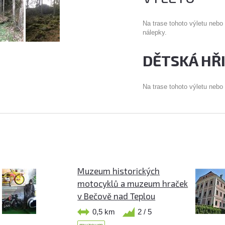
Na trase tohoto výletu nebo
nálepky.
DĚTSKÁ HŘ
Na trase tohoto výletu nebo
Muzeum historických
motocyklů a muzeum hraček
v Bečově nad Teplou
0,5 km
2 / 5