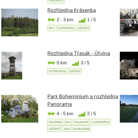
muzeum
Rozhledna Krásenka
2 - 3 km
1 / 5
les
rozhledna
výhled
Rozhledna Třasák - Útvina
0 km
3 / 5
rozhledna
výhled
Park Boheminium a rozhledna
Panorama
4 - 5 km
2 / 5
lanovka
les
muzeum
rozhledna
výhled
zoo / zookoutek