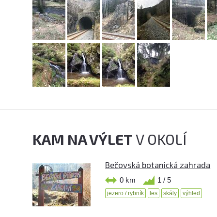
KAM NA VÝLET
V OKOLÍ
Bečovská botanická zahrada
0 km
1 / 5
jezero / rybník
les
skály
výhled