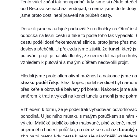
Tento výlet začal tak nenápadně, kdy jsme si někde přečetl
ood Bečova se nachází vodopád, o němž jsme do té doby n
jsme proto dosti nepřipraveni na průběh cesty.
Dorazili jsme na údajné parkoviště u odbočky na Otročíns
odbočka na lesní cestu a také to podle toho tak vypadalo. 
cestu podél dosti frekentované silnice, proto jsme přes mo
doslova přeběhli. U přejezdu jsme zjistili, že
tunel
, který 
putování projít je natolik dlouhý, že není vidět na jeho dru
vzhledem k putování s malým dítětem nedovolili projít.
Hledali jsme proto alternativní možnost a nakonec jsme 
stezku podél řeky
. Slézt kopec podél svodidel byl náročně
přes keře a obrovské balvany při břehu. Nakonec jsme ale
směrem k trati a vylezli na konci tunelu a mohli jsme pokr
Vzhledem k tomu, že je podél trati vybudován odvodňovací
pohodlná. U jediného můstku s malým potůčkem se nám k
výletu. Maličké údolíčko jako malované, plné zeleně, me
příjemného hučení potůčku, na němž se nachází
Loucký 
zhruba tři metry, kdy cesta k němu je náročnější vzhle