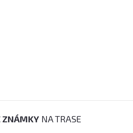
É ZNÁMKY
NA TRASE