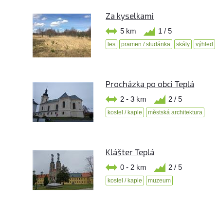
Za kyselkami
5 km
1 / 5
les
pramen / studánka
skály
výhled
Procházka po obci Teplá
2 - 3 km
2 / 5
kostel / kaple
městská architektura
Klášter Teplá
0 - 2 km
2 / 5
kostel / kaple
muzeum