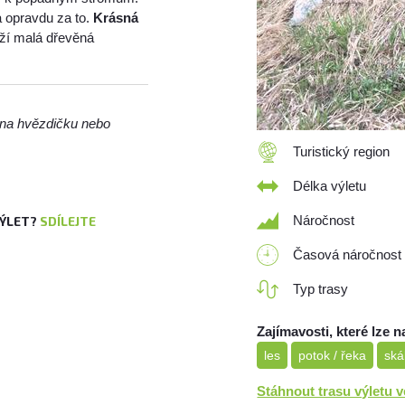
a opravdu za to.
Krásná
íží malá dřevěná
m na hvězdičku nebo
Turistický region
Délka výletu
Náročnost
VÝLET?
SDÍLEJTE
Časová náročnost
Typ trasy
Zajímavosti, které lze n
les
potok / řeka
ská
Stáhnout trasu výletu 