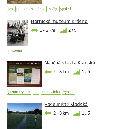
les
pramen / studánka
skály
výhled
Hornické muzeum Krásno
1 - 2 km
2 / 5
muzeum
Naučná stezka Kladská
2 - 3 km
1 / 5
jezero / rybník
les
potok / řeka
výhled
Rašeliniště Kladská
2 - 3 km
1 / 5