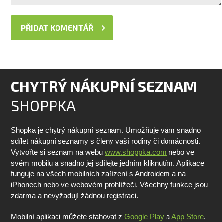
CHYTRÝ NÁKUPNÍ SEZNAM
SHOPPKA
Shopka je chytrý nákupní seznam. Umožňuje vám snadno
sdílet nákupní seznamy s členy vaší rodiny či domácnosti.
Vytvořte si seznam na webu
www.shoppka.com
nebo ve
svém mobilu a snadno jej sdílejte jedním kliknutím. Aplikace
funguje na všech mobilních zařízení s Androidem a na
iPhonech nebo ve webovém prohlížeči. Všechny funkce jsou
zdarma a nevyžadují žádnou registraci.
Mobilní aplikaci můžete stahovat z
Google Play
a
App Store
.