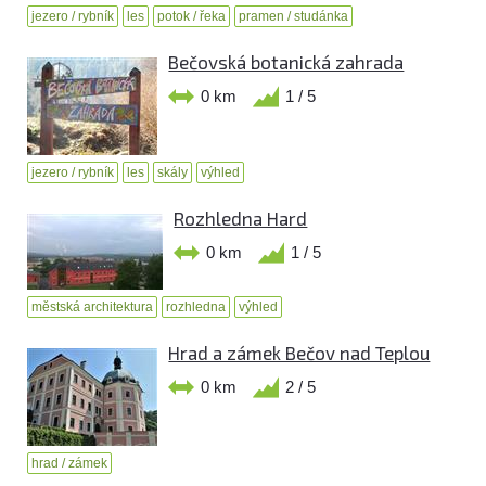
jezero / rybník
les
potok / řeka
pramen / studánka
Bečovská botanická zahrada
0 km
1 / 5
jezero / rybník
les
skály
výhled
Rozhledna Hard
0 km
1 / 5
městská architektura
rozhledna
výhled
Hrad a zámek Bečov nad Teplou
0 km
2 / 5
hrad / zámek