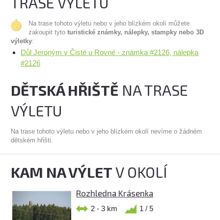
TRASE VÝLETU
Na trase tohoto výletu nebo v jeho blízkém okolí můžete
zakoupit tyto
turistické známky, nálepky, stampky nebo 3D
výletky
:
Důl Jeroným v Čisté u Rovné - známka #2126, nálepka
#2126
DĚTSKÁ HŘIŠTĚ
NA TRASE
VÝLETU
Na trase tohoto výletu nebo v jeho blízkém okolí nevíme o žádném
dětském hřišti.
KAM NA VÝLET
V OKOLÍ
Rozhledna Krásenka
2 - 3 km
1 / 5