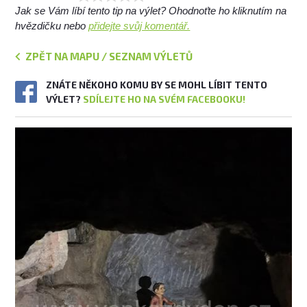
Jak se Vám líbí tento tip na výlet? Ohodnoťte ho kliknutím na
hvězdičku nebo
přidejte svůj komentář.
ZPĚT NA MAPU / SEZNAM VÝLETŮ
ZNÁTE NĚKOHO KOMU BY SE MOHL LÍBIT TENTO
VÝLET?
SDÍLEJTE HO NA SVÉM FACEBOOKU!