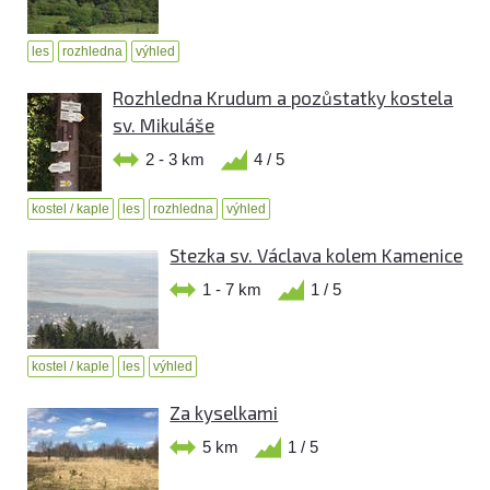
les
rozhledna
výhled
Rozhledna Krudum a pozůstatky kostela
sv. Mikuláše
2 - 3 km
4 / 5
kostel / kaple
les
rozhledna
výhled
Stezka sv. Václava kolem Kamenice
1 - 7 km
1 / 5
kostel / kaple
les
výhled
Za kyselkami
5 km
1 / 5