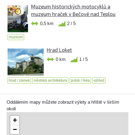
Muzeum historických motocyklů a
muzeum hraček v Bečově nad Teplou
0,5 km
2 / 5
muzeum
Hrad Loket
0 km
1 / 5
hrad / zámek
městská architektura
potok / řeka
výhled
Oddálením mapy můžete zobrazit výlety a hřiště v širším
okolí
+
−