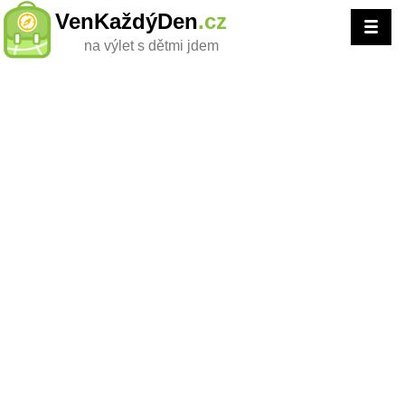
VenKaždýDen
.cz
na výlet s dětmi jdem