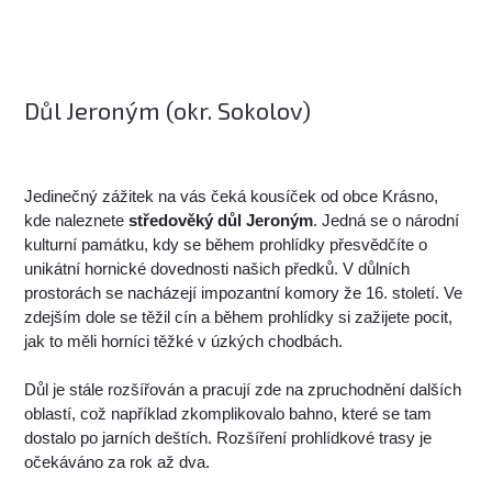
Důl Jeroným (okr. Sokolov)
Jedinečný zážitek na vás čeká kousíček od obce Krásno,
kde naleznete
středověký důl Jeroným
. Jedná se o národní
kulturní památku, kdy se během prohlídky přesvědčíte o
unikátní hornické dovednosti našich předků. V důlních
prostorách se nacházejí impozantní komory že 16. století. Ve
zdejším dole se těžil cín a během prohlídky si zažijete pocit,
jak to měli horníci těžké v úzkých chodbách.
Důl je stále rozšířován a pracují zde na zpruchodnění dalších
oblastí, což například zkomplikovalo bahno, které se tam
dostalo po jarních deštích. Rozšíření prohlídkové trasy je
očekáváno za rok až dva.