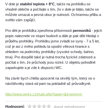
V dole je
stabilní teplota + 8°C
, takže na prohlídku se
vhodně oblečte a počítejte s tím, že v dole je bláto, takže se
můžete umazat a pevná obuv je nutností. Ochrannou přilbu a
světlo vám zapůjčí.
Pro děti je prohlídka zpestřena přítomností
permoníků
- jejich
popis naleznete ve stupní budově a dále je pak děti hledají v
průběhu prohlídky. Prohlídku jsme zvládli se syny - 7 a 5 let,
což je asi z mého pohledu ta spodní věková hranice s
ohledem na podmínky prohlídky (vysoké schody, bahno,
tma). Pro dospělé také je nutná trocha fyzické zdatnosti a
počítat s tím, že průchody jsou nízké. U objektu pohodlně
zaparkujete a je zde k dispozici WC.
Na závěr bych chtěla upozornit na skvělý tým, který se o
návštěvniky stará od paní na pokladně až průvodkyně.
http://www.omks.cz/main.php?page=dul-jeronym
Hodnocení:
dosud nehodnoceno