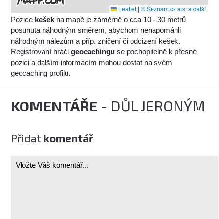
Leaflet
|
© Seznam.cz a.s. a další
Pozice
kešek
na mapě je záměrně o cca 10 - 30 metrů
posunuta náhodným směrem, abychom nenapomáhli
náhodným nálezům a příp. zničení či odcizení kešek.
Registrovaní hráči
geocachingu
se pochopitelně k přesné
pozici a dalším informacím mohou dostat na svém
geocaching profilu.
KOMENTÁŘE
- DŮL JERONÝM
Přidat
komentář