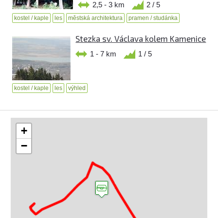
2,5 - 3 km
2 / 5
kostel / kaple
les
městská architektura
pramen / studánka
Stezka sv. Václava kolem Kamenice
1 - 7 km
1 / 5
kostel / kaple
les
výhled
+
−