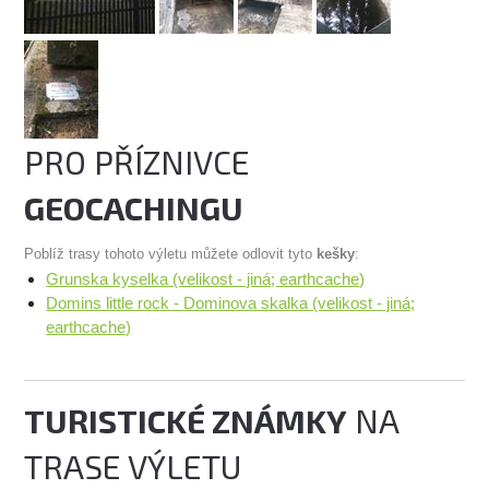
PRO PŘÍZNIVCE
GEOCACHINGU
Poblíž trasy tohoto výletu můžete odlovit tyto
kešky
:
Grunska kyselka (velikost - jiná; earthcache)
Domins little rock - Dominova skalka (velikost - jiná;
earthcache)
TURISTICKÉ ZNÁMKY
NA
TRASE VÝLETU