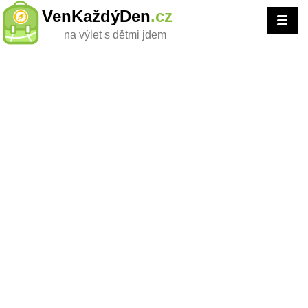
VenKaždýDen
.cz
na výlet s dětmi jdem