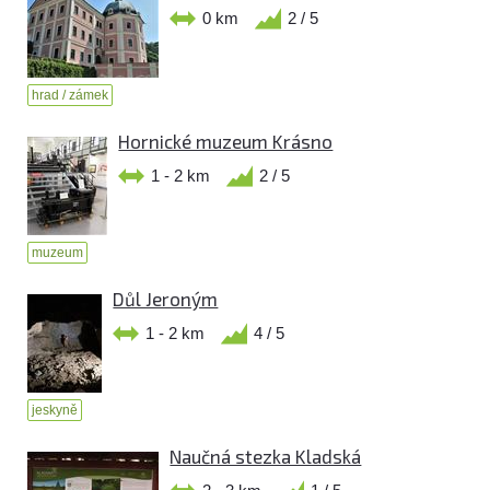
0 km
2 / 5
hrad / zámek
Hornické muzeum Krásno
1 - 2 km
2 / 5
muzeum
Důl Jeroným
1 - 2 km
4 / 5
jeskyně
Naučná stezka Kladská