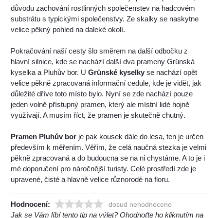
důvodu zachování rostlinných společenstev na hadcovém
substrátu s typickými společenstvy. Ze skalky se naskytne
velice pěkný pohled na daleké okolí.
Pokračování naší cesty šlo směrem na další odbočku z
hlavní silnice, kde se nachází další dva prameny Grünská
kyselka a Pluhův bor. U
Grünské kyselky
se nachází opět
velice pěkně zpracovaná informační cedule, kde je vidět, jak
důležité dříve toto místo bylo. Nyní se zde nachází pouze
jeden volně přístupný pramen, který ale místní lidé hojně
využívají. A musím říct, že pramen je skutečně chutný.
Pramen Pluhův bor
je pak kousek dále do lesa, ten je určen
především k měřením. Věřím, že celá naučná stezka je velmi
pěkně zpracovaná a do budoucna se na ni chystáme. A to je i
mé doporučení pro náročnější turisty. Celé prostředí zde je
upravené, čisté a hlavně velice různorodé na floru.
Hodnocení:
dosud nehodnoceno
Jak se Vám líbí tento tip na výlet? Ohodnoťte ho kliknutím na