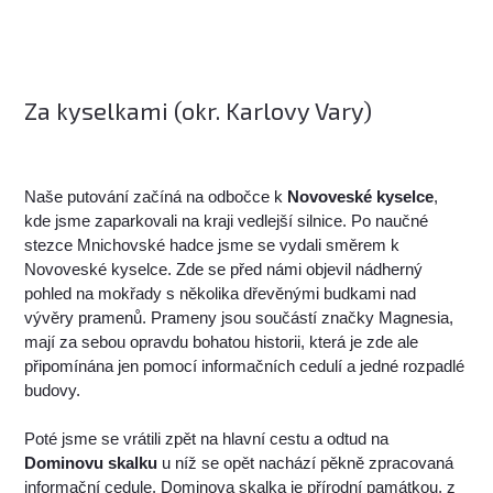
Za kyselkami (okr. Karlovy Vary)
Naše putování začíná na odbočce k
Novoveské kyselce
,
kde jsme zaparkovali na kraji vedlejší silnice. Po naučné
stezce Mnichovské hadce jsme se vydali směrem k
Novoveské kyselce. Zde se před námi objevil nádherný
pohled na mokřady s několika dřevěnými budkami nad
vývěry pramenů. Prameny jsou součástí značky Magnesia,
mají za sebou opravdu bohatou historii, která je zde ale
připomínána jen pomocí informačních cedulí a jedné rozpadlé
budovy.
Poté jsme se vrátili zpět na hlavní cestu a odtud na
Dominovu skalku
u níž se opět nachází pěkně zpracovaná
informační cedule. Dominova skalka je přírodní památkou, z