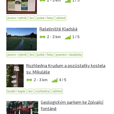
2 - 3 km
1 / 5
jezero / rybník
les
potok / řeka
výhled
Rašeliniště Kladská
2 - 3 km
1 / 5
jezero / rybník
les
potok / řeka
pramen / studánka
Rozhledna Krudum a pozůstatky kostela
sv. Mikuláše
2 - 3 km
4 / 5
kostel / kaple
les
rozhledna
výhled
Geologickým parkem ke Zpívající
fontáně