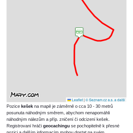
Leaflet
|
© Seznam.cz a.s. a další
Pozice
kešek
na mapě je záměrně o cca 10 - 30 metrů
posunuta náhodným směrem, abychom nenapomáhli
náhodným nálezům a příp. zničení či odcizení kešek.
Registrovaní hráči
geocachingu
se pochopitelně k přesné
pozici a dalším informacím mohou dostat na svém