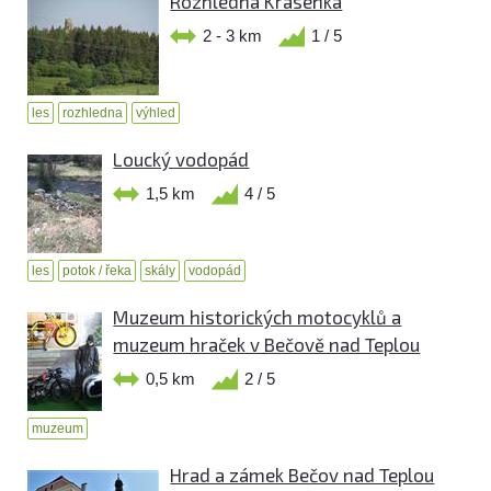
Rozhledna Krásenka
2 - 3 km
1 / 5
les
rozhledna
výhled
Loucký vodopád
1,5 km
4 / 5
les
potok / řeka
skály
vodopád
Muzeum historických motocyklů a
muzeum hraček v Bečově nad Teplou
0,5 km
2 / 5
muzeum
Hrad a zámek Bečov nad Teplou