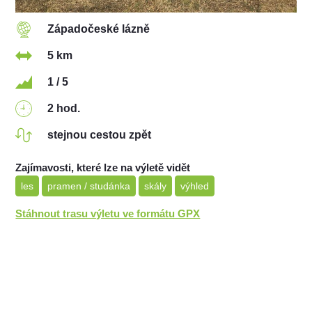
Západočeské lázně
5 km
1 / 5
2 hod.
stejnou cestou zpět
Zajímavosti, které lze na výletě vidět
les
pramen / studánka
skály
výhled
Stáhnout trasu výletu ve formátu GPX