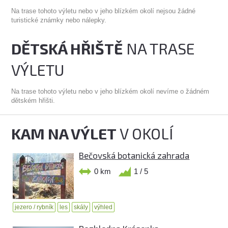
Na trase tohoto výletu nebo v jeho blízkém okolí nejsou žádné
turistické známky nebo nálepky.
DĚTSKÁ HŘIŠTĚ
NA TRASE
VÝLETU
Na trase tohoto výletu nebo v jeho blízkém okolí nevíme o žádném
dětském hřišti.
KAM NA VÝLET
V OKOLÍ
Bečovská botanická zahrada
0 km
1 / 5
jezero / rybník
les
skály
výhled