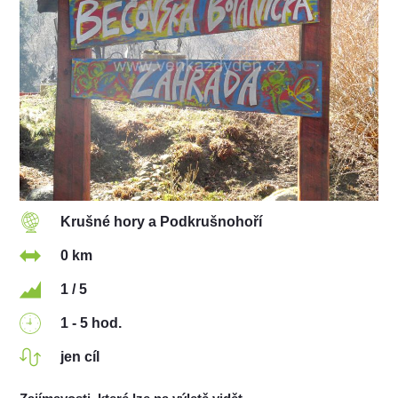
Krušné hory a Podkrušnohoří
0 km
1 / 5
1 - 5 hod.
jen cíl