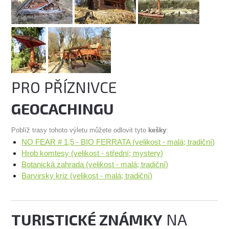
PRO PŘÍZNIVCE
GEOCACHINGU
Poblíž trasy tohoto výletu můžete odlovit tyto
kešky
:
NO FEAR # 1,5 - BIO FERRATA (velikost - malá; tradiční)
Hrob komtesy (velikost - střední; mystery)
Botanická zahrada (velikost - malá; tradiční)
Barvirsky kriz (velikost - malá; tradiční)
TURISTICKÉ ZNÁMKY
NA