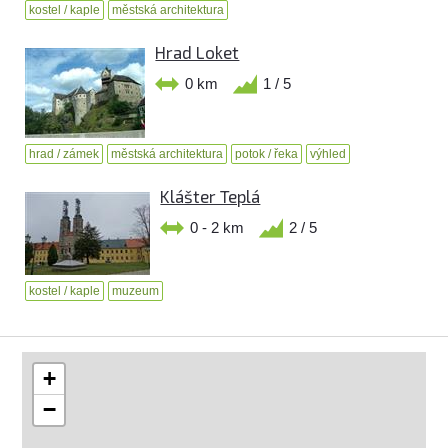
kostel / kaple
městská architektura
Hrad Loket
0 km
1 / 5
hrad / zámek
městská architektura
potok / řeka
výhled
Klášter Teplá
0 - 2 km
2 / 5
kostel / kaple
muzeum
+
−