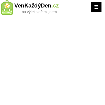
VenKaždýDen
.cz
na výlet s dětmi jdem