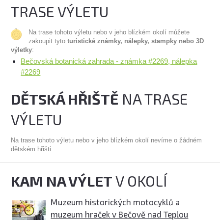
TRASE VÝLETU
Na trase tohoto výletu nebo v jeho blízkém okolí můžete
zakoupit tyto
turistické známky, nálepky, stampky nebo 3D
výletky
:
Bečovská botanická zahrada - známka #2269, nálepka
#2269
DĚTSKÁ HŘIŠTĚ
NA TRASE
VÝLETU
Na trase tohoto výletu nebo v jeho blízkém okolí nevíme o žádném
dětském hřišti.
KAM NA VÝLET
V OKOLÍ
Muzeum historických motocyklů a
muzeum hraček v Bečově nad Teplou