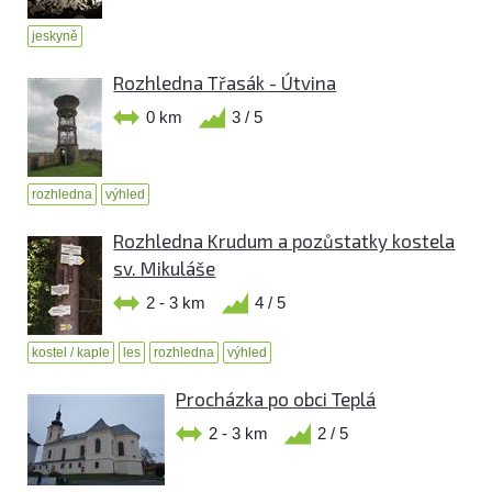
jeskyně
Rozhledna Třasák - Útvina
0 km
3 / 5
rozhledna
výhled
Rozhledna Krudum a pozůstatky kostela
sv. Mikuláše
2 - 3 km
4 / 5
kostel / kaple
les
rozhledna
výhled
Procházka po obci Teplá
2 - 3 km
2 / 5