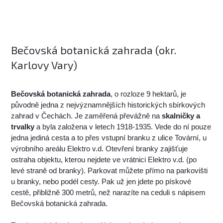
Bečovská botanická zahrada (okr.
Karlovy Vary)
Bečovská botanická zahrada
, o rozloze 9 hektarů, je
původně jedna z nejvýznamnějších historických sbírkových
zahrad v Čechách. Je zaměřená převážně na
skalničky a
trvalky
a byla založena v letech 1918-1935. Vede do ní pouze
jedna jediná cesta a to přes vstupní branku z ulice Tovární, u
výrobního areálu Elektro v.d. Otevření branky zajišťuje
ostraha objektu, kterou nejdete ve vrátnici Elektro v.d. (po
levé straně od branky). Parkovat můžete přímo na parkovišti
u branky, nebo podél cesty. Pak už jen jdete po pískové
cestě, přibližně 300 metrů, než narazíte na ceduli s nápisem
Bečovská botanická zahrada.