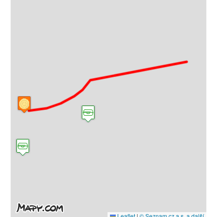
Leaflet
|
© Seznam.cz a.s. a další