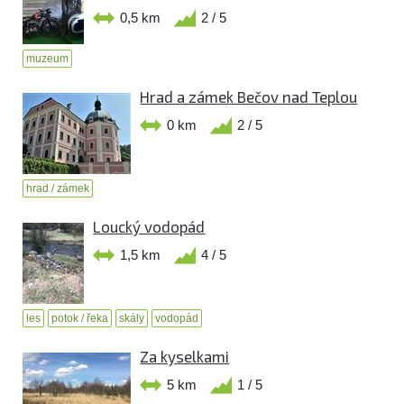
0,5 km
2 / 5
muzeum
Hrad a zámek Bečov nad Teplou
0 km
2 / 5
hrad / zámek
Loucký vodopád
1,5 km
4 / 5
les
potok / řeka
skály
vodopád
Za kyselkami
5 km
1 / 5