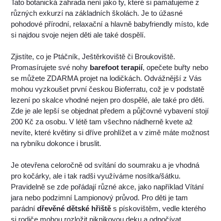
Tato botanická zahrada není jako ty, které si pamatujeme z
různých exkurzí na základních školách. Je to úžasné
pohodové přírodní, relaxační a hlavně babyfriendly místo, kde
si najdou svoje nejen děti ale také dospělí.
Zjistíte, co je Ptáčník, Ještěrkoviště či Broukoviště.
Promasírujete své nohy
barefoot terapií
, opečete buřty nebo
se můžete ZDARMA projet na lodičkách. Odvážnější z Vás
mohou vyzkoušet první českou Bioferratu, což je v podstatě
lezení po skalce vhodné nejen pro dospělé, ale také pro děti.
Zde je ale lepší se objednat předem a půjčovné vybavení stojí
200 Kč za osobu. V létě tam všechno nádherně kvete až
nevíte, které květiny si dříve prohlížet a v zimě máte možnost
na rybníku dokonce i bruslit.
Je otevřena celoročně od svítání do soumraku a je vhodná
pro kočárky, ale i tak radši využíváme nosítka/šátku.
Pravidelně se zde pořádají různé akce, jako například Vítání
jara nebo podzimní Lampionový průvod. Pro děti je tam
parádní
dřevěné dětské hřiště
s pískovištěm, vedle kterého
si rodiče mohou rozložit piknikovou deku a odpočívat.