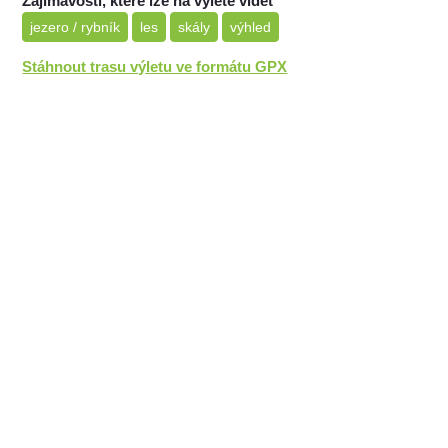
Zajímavosti, které lze na výletě vidět
jezero / rybník
les
skály
výhled
Stáhnout trasu výletu ve formátu GPX