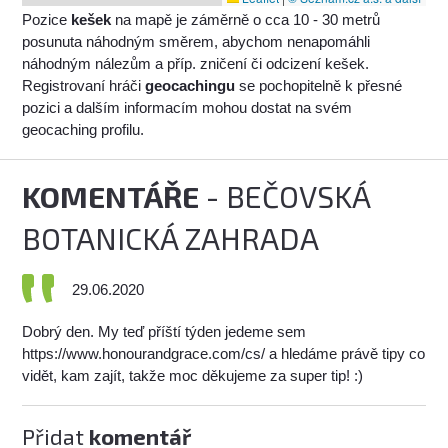
Pozice
kešek
na mapě je záměrně o cca 10 - 30 metrů
posunuta náhodným směrem, abychom nenapomáhli
náhodným nálezům a příp. zničení či odcizení kešek.
Registrovaní hráči
geocachingu
se pochopitelně k přesné
pozici a dalším informacím mohou dostat na svém
geocaching profilu.
KOMENTÁŘE
- BEČOVSKÁ
BOTANICKÁ ZAHRADA
29.06.2020
Dobrý den. My teď příští týden jedeme sem
https://www.honourandgrace.com/cs/ a hledáme právě tipy co
vidět, kam zajít, takže moc děkujeme za super tip! :)
Přidat
komentář