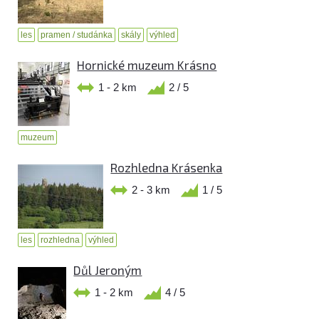
les
pramen / studánka
skály
výhled
Hornické muzeum Krásno
1 - 2 km
2 / 5
muzeum
Rozhledna Krásenka
2 - 3 km
1 / 5
les
rozhledna
výhled
Důl Jeroným
1 - 2 km
4 / 5