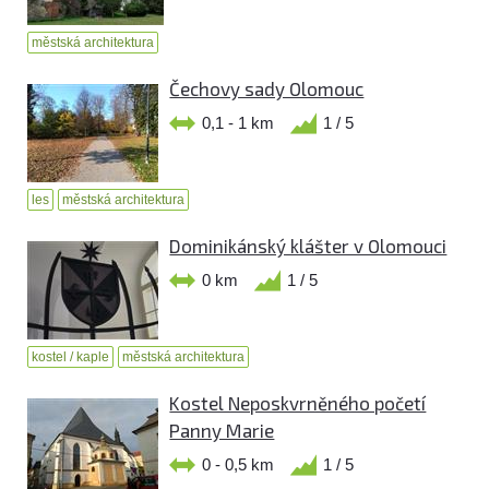
městská architektura
Čechovy sady Olomouc
0,1 - 1 km
1 / 5
les
městská architektura
Dominikánský klášter v Olomouci
0 km
1 / 5
kostel / kaple
městská architektura
Kostel Neposkvrněného početí
Panny Marie
0 - 0,5 km
1 / 5