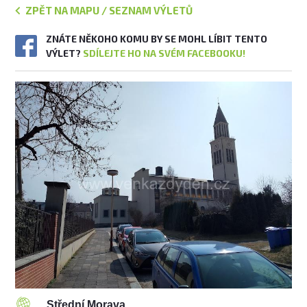
ZPĚT NA MAPU / SEZNAM VÝLETŮ
ZNÁTE NĚKOHO KOMU BY SE MOHL LÍBIT TENTO
VÝLET?
SDÍLEJTE HO NA SVÉM FACEBOOKU!
Střední Morava