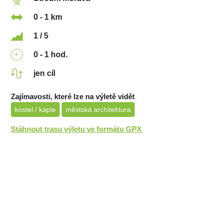
0 - 1 km
1 / 5
0 - 1 hod.
jen cíl
Zajímavosti, které lze na výletě vidět
kostel / kaple
městská architektura
Stáhnout trasu výletu ve formátu GPX