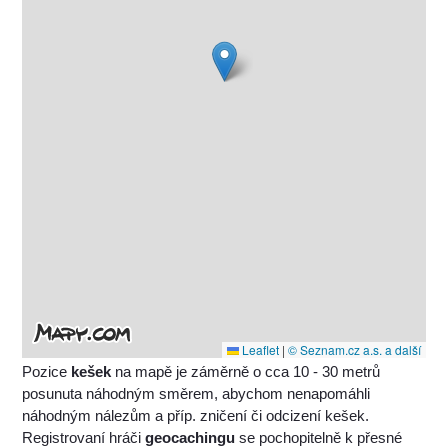
Leaflet
|
© Seznam.cz a.s. a další
Pozice
kešek
na mapě je záměrně o cca 10 - 30 metrů
posunuta náhodným směrem, abychom nenapomáhli
náhodným nálezům a příp. zničení či odcizení kešek.
Registrovaní hráči
geocachingu
se pochopitelně k přesné