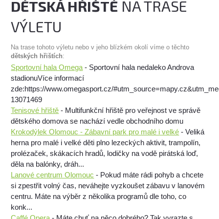
DĚTSKÁ HŘIŠTĚ
NA TRASE
VÝLETU
Na trase tohoto výletu nebo v jeho blízkém okolí víme o těchto
dětských hřištích
:
Sportovní hala Omega
- Sportovní hala nedaleko Androva
stadionuVíce informací
zde:https://www.omegasport.cz/#utm_source=mapy.cz&utm_m
13071469
Tenisové hřiště
- Multifunkční hřiště pro veřejnost ve správě
dětského domova se nachází vedle obchodního domu
Krokodýlek Olomouc - Zábavní park pro malé i velké
- Veliká
herna pro malé i velké děti plno lezeckých aktivit, trampolín,
prolézaček, skákacích hradů, lodičky na vodě pirátská loď,
děla na balónky, dráh...
Lanové centrum Olomouc
- Pokud máte rádi pohyb a chcete
si zpestřit volný čas, neváhejte vyzkoušet zábavu v lanovém
centru. Máte na výběr z několika programů dle toho, co
konk...
Caffé Opera
- Máte chuť na něco dobrého? Tak vyrazte s