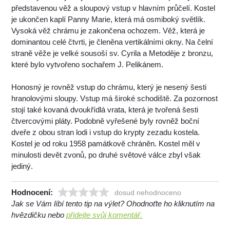
představenou věž a sloupový vstup v hlavním průčelí. Kostel
je ukončen kaplí Panny Marie, která má osmiboký světlík.
Vysoká věž chrámu je zakončena ochozem. Věž, která je
dominantou celé čtvrti, je členěna vertikálními okny. Na čelní
straně věže je velké sousoší sv. Cyrila a Metoděje z bronzu,
které bylo vytvořeno sochařem J. Pelikánem.
Honosný je rovněž vstup do chrámu, který je nesený šesti
hranolovými sloupy. Vstup má široké schodiště. Za pozornost
stojí také kovaná dvoukřídlá vrata, která je tvořená šesti
čtvercovými pláty. Podobně vyřešené byly rovněž boční
dveře z obou stran lodi i vstup do krypty zezadu kostela.
Kostel je od roku 1958 památkově chráněn. Kostel měl v
minulosti devět zvonů, po druhé světové válce zbyl však
jediný.
Hodnocení:
dosud nehodnoceno
Jak se Vám líbí tento tip na výlet? Ohodnoťte ho kliknutím na
hvězdičku nebo
přidejte svůj komentář.