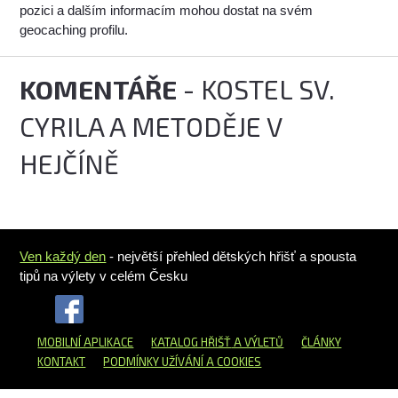
pozici a dalším informacím mohou dostat na svém
geocaching profilu.
KOMENTÁŘE
- KOSTEL SV.
CYRILA A METODĚJE V
HEJČÍNĚ
Ven každý den
- největší přehled dětských hřišť a spousta
tipů na výlety v celém Česku
MOBILNÍ APLIKACE
KATALOG HŘIŠŤ
A VÝLETŮ
ČLÁNKY
KONTAKT
PODMÍNKY UŽÍVÁNÍ A COOKIES