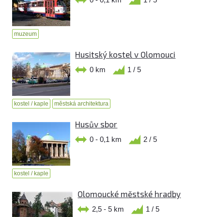
muzeum
Husitský kostel v Olomouci
0 km
1 / 5
kostel / kaple
městská architektura
Husův sbor
0 - 0,1 km
2 / 5
kostel / kaple
Olomoucké městské hradby
2,5 - 5 km
1 / 5