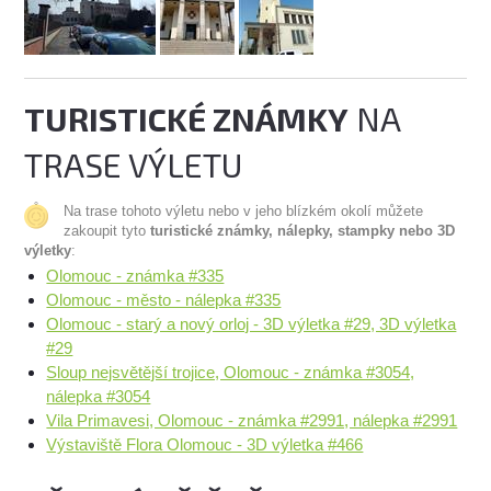
TURISTICKÉ ZNÁMKY
NA
TRASE VÝLETU
Na trase tohoto výletu nebo v jeho blízkém okolí můžete
zakoupit tyto
turistické známky, nálepky, stampky nebo 3D
výletky
:
Olomouc - známka #335
Olomouc - město - nálepka #335
Olomouc - starý a nový orloj - 3D výletka #29, 3D výletka
#29
Sloup nejsvětější trojice, Olomouc - známka #3054,
nálepka #3054
Vila Primavesi, Olomouc - známka #2991, nálepka #2991
Výstaviště Flora Olomouc - 3D výletka #466