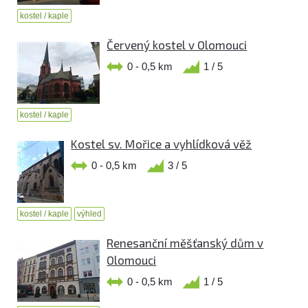
kostel / kaple
Červený kostel v Olomouci
0 - 0,5 km
1 / 5
kostel / kaple
Kostel sv. Mořice a vyhlídková věž
0 - 0,5 km
3 / 5
kostel / kaple
výhled
Renesanční měšťanský dům v
Olomouci
0 - 0,5 km
1 / 5