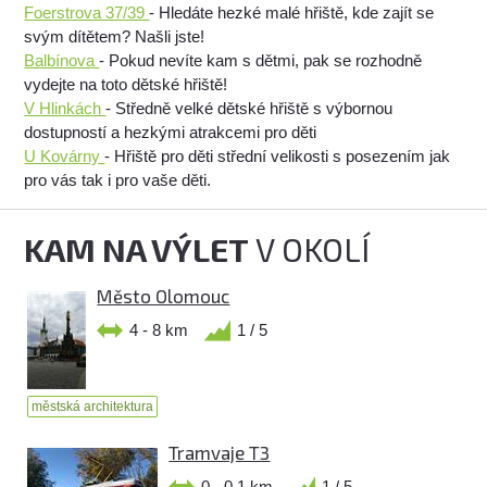
Foerstrova 37/39
- Hledáte hezké malé hřiště, kde zajít se
svým dítětem? Našli jste!
Balbínova
- Pokud nevíte kam s dětmi, pak se rozhodně
vydejte na toto dětské hřiště!
V Hlinkách
- Středně velké dětské hřiště s výbornou
dostupností a hezkými atrakcemi pro děti
U Kovárny
- Hřiště pro děti střední velikosti s posezením jak
pro vás tak i pro vaše děti.
KAM NA VÝLET
V OKOLÍ
Město Olomouc
4 - 8 km
1 / 5
městská architektura
Tramvaje T3
0 - 0,1 km
1 / 5