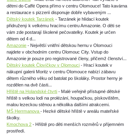
dětmi do Caffé Opera přímo v centru Olomouce! Tato kavárna
a restaurace s pizzerií disponuje dobře vybaveným ...
Dětský koutek Tarzánek
- Tarzánek je hlídací koutek
přidružený k velkému hracímu centru Amazonie. O děti se
vám zde postarají školené pečovatelky. Koutek je určen
dětem od 4 d...
Amazonie
- Největší vnitřní dětskou hernu v Olomouci
najdete v obchodním centru Olomouc City. Vstup do
Amazonie je pouze pro registrované členy, přičemž členství...
Dětský koutek Človíčkov v Olomouci
- Hrací koutek v
nákupní galerii Moritz v centru Olomouce nabízí zábavu
dětem různého věku od batolat po školáky. Prostor herny je
rozdělen na dvě části...
Hřiště na Holandské čtvrti
- Malé veřejně přístupné dětské
hřiště s velkou lodí na prolézání, houpačkou, pískovištěm,
malou lezeckou stěnou a několika dalšími atrakcemi.
MŠ Herrmanova
- Hezké dětské hřiště v areálu mateřské
školky.
Kmochova 2
- Hřiště pro děti menších rozměrů v příjemném
prostředí.