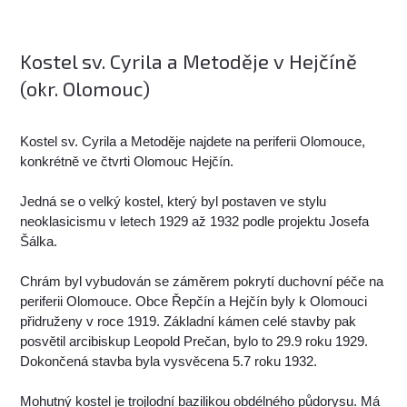
Kostel sv. Cyrila a Metoděje v Hejčíně
(okr. Olomouc)
Kostel sv. Cyrila a Metoděje najdete na periferii Olomouce,
konkrétně ve čtvrti Olomouc Hejčín.
Jedná se o velký kostel, který byl postaven ve stylu
neoklasicismu v letech 1929 až 1932 podle projektu Josefa
Šálka.
Chrám byl vybudován se záměrem pokrytí duchovní péče na
periferii Olomouce. Obce Řepčín a Hejčín byly k Olomouci
přidruženy v roce 1919. Základní kámen celé stavby pak
posvětil arcibiskup Leopold Prečan, bylo to 29.9 roku 1929.
Dokončená stavba byla vysvěcena 5.7 roku 1932.
Mohutný kostel je trojlodní bazilikou obdélného půdorysu. Má