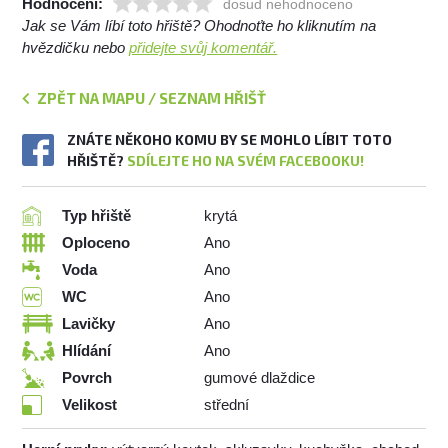
Hodnocení:
dosud nehodnoceno
Jak se Vám líbí toto hřiště? Ohodnoťte ho kliknutím na
hvězdičku nebo
přidejte svůj komentář.
ZPĚT NA MAPU / SEZNAM HŘIŠŤ
ZNÁTE NĚKOHO KOMU BY SE MOHLO LÍBIT TOTO
HŘIŠTĚ?
SDÍLEJTE HO NA SVÉM FACEBOOKU!
Typ hřiště
krytá
Oploceno
Ano
Voda
Ano
WC
Ano
Lavičky
Ano
Hlídání
Ano
Povrch
gumové dlaždice
Velikost
střední