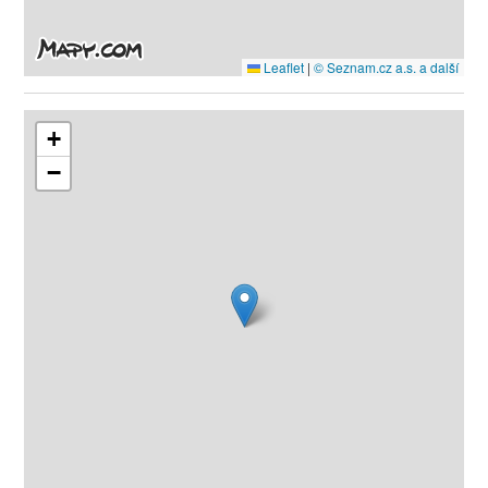
Leaflet
|
© Seznam.cz a.s. a další
+
−