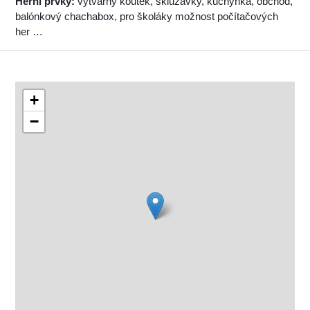
Herní prvky:
výtvarný koutek, skluzavky, kuchyňka, obchod,
balónkový chachabox, pro školáky možnost počítačových
her …
+
−