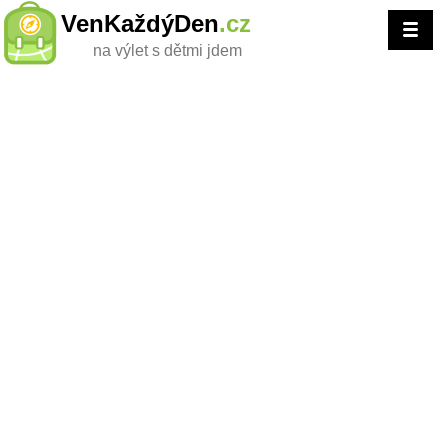
VenKaždýDen
.cz
na výlet s dětmi jdem