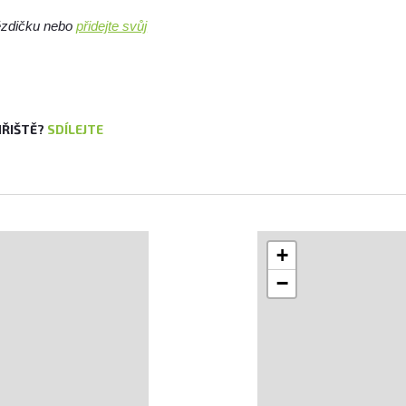
vězdičku nebo
přidejte svůj
HŘIŠTĚ?
SDÍLEJTE
+
−