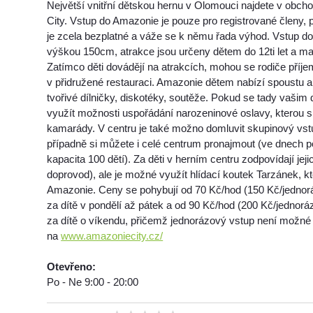
Největší vnitřní dětskou hernu v Olomouci najdete v obc
City. Vstup do Amazonie je pouze pro registrované členy, 
je zcela bezplatné a váže se k němu řada výhod. Vstup d
výškou 150cm, atrakce jsou určeny dětem do 12ti let a m
Zatímco děti dovádějí na atrakcích, mohou se rodiče příje
v přidružené restauraci. Amazonie dětem nabízí spoustu a
tvořivé dílničky, diskotéky, soutěže. Pokud se tady vašim 
využít možnosti uspořádání narozeninové oslavy, kterou 
kamarády. V centru je také možno domluvit skupinový vstu
případně si můžete i celé centrum pronajmout (ve dnech p
kapacita 100 dětí). Za děti v herním centru zodpovídají jejich
doprovod), ale je možné využít hlídací koutek Tarzánek, kt
Amazonie. Ceny se pohybují od 70 Kč/hod (150 Kč/jedno
za dítě v pondělí až pátek a od 90 Kč/hod (200 Kč/jedno
za dítě o víkendu, přičemž jednorázový vstup není možné p
na
www.amazoniecity.cz/
Otevřeno:
Po - Ne 9:00 - 20:00