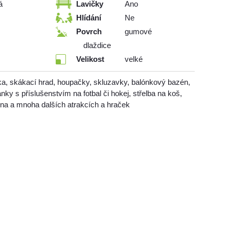
á
Lavičky
Ano
Hlídání
Ne
Povrch
gumové
dlaždice
Velikost
velké
ka, skákací hrad, houpačky, skluzavky, balónkový bazén,
ky s příslušenstvím na fotbal či hokej, střelba na koš,
ěna a mnoha dalších atrakcích a hraček