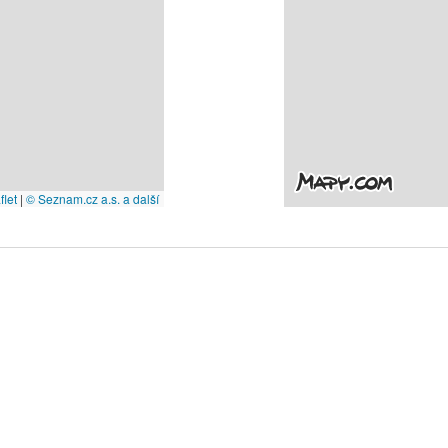
let
|
© Seznam.cz a.s. a další