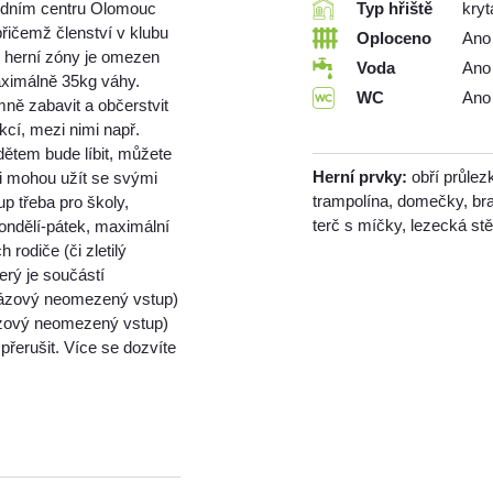
hodním centru Olomouc
Typ hřiště
kryt
přičemž členství v klubu
Oploceno
Ano
o herní zóny je omezen
Voda
Ano
aximálně 35kg váhy.
WC
Ano
mně zabavit a občerstvit
kcí, mezi nimi např.
dětem bude líbit, můžete
Herní prvky:
obří průlez
si mohou užít se svými
trampolína, domečky, bran
p třeba pro školy,
terč s míčky, lezecká st
ondělí-pátek, maximální
 rodiče (či zletilý
erý je součástí
rázový neomezený vstup)
rázový neomezený vstup)
řerušit. Více se dozvíte