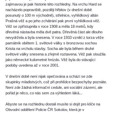
zajímavou je pak historie této rozhledny. Na vrchu Hard se
nacházelo popraviště, později hřbitov (v dnešní době
posunutý o 100 m východně), střelnice, vyhlídkový altán
Prašná věž a po jeho zchátrání pak první vyhlídková věž.
Věž se zpřístupnila v roce 1908 a měla 18 metrů, kdy
dřevěná nástavba měla dvě patra. Dřevěná část ale dlouho
nevydržela a byla snesena. V roce 1933 vznikl z torza věže
památník obětem 1. světové války s bronzovou sochou
Krista na vrcholu stavby. Socha ale byla během druhé
světové války snesena a zřejmě roztavena. Věž pak sloužila
jako německé kulometné hnízdo. Věž byla do stávající
podoby uvedena až v roce 2001.
V dnešní době není nijak opečována a schází se zde
skupinky mladistvých, což při prohlídce bezpochyby poznáte.
Není zde žádná informační cedule, ani sociální zázemí, ale
pořád je něco, co nás sem za výhledem láká...
Abyste se na rozhlednu dostali musíte si dojít pro klíče na
Obvodní oddělení Policie ČR Sokolov, která je v