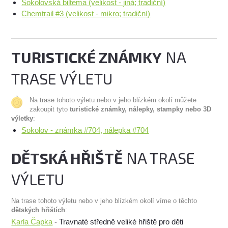
Sokolovská biltema (velikost - jiná; tradiční)
Chemtrail #3 (velikost - mikro; tradiční)
TURISTICKÉ ZNÁMKY
NA
TRASE VÝLETU
Na trase tohoto výletu nebo v jeho blízkém okolí můžete
zakoupit tyto
turistické známky, nálepky, stampky nebo 3D
výletky
:
Sokolov - známka #704, nálepka #704
DĚTSKÁ HŘIŠTĚ
NA TRASE
VÝLETU
Na trase tohoto výletu nebo v jeho blízkém okolí víme o těchto
dětských hřištích
:
Karla Čapka
- Travnaté středně veliké hřiště pro děti