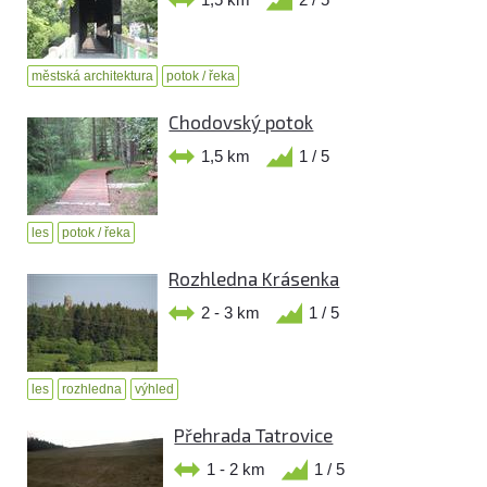
městská architektura
potok / řeka
Chodovský potok
1,5 km
1 / 5
les
potok / řeka
Rozhledna Krásenka
2 - 3 km
1 / 5
les
rozhledna
výhled
Přehrada Tatrovice
1 - 2 km
1 / 5