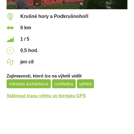
Krušné hory a Podkrušnohoří
0 km
1 / 5
0,5 hod.
jen cíl
Zajímavosti, které lze na výletě vidět
městská architektura
rozhledna
výhled
Stáhnout trasu výletu ve formátu GPX