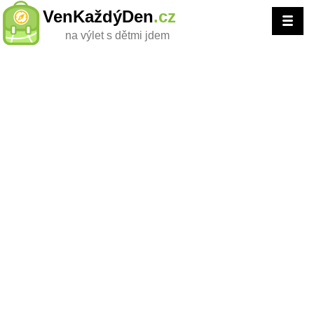
VenKaždýDen
.cz
na výlet s dětmi jdem