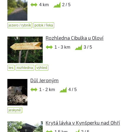
4 km
2 / 5
jezero / rybník
potok / řeka
Rozhledna Cibulka u Oloví
1 - 3 km
3 / 5
les
rozhledna
výhled
Důl Jeroným
1 - 2 km
4 / 5
jeskyně
Krytá lávka v Kynšperku nad Ohří
1,5 km
2 / 5