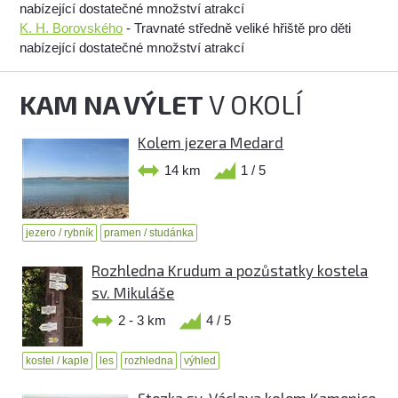
nabízející dostatečné množství atrakcí
K. H. Borovského
- Travnaté středně veliké hřiště pro děti
nabízející dostatečné množství atrakcí
KAM NA VÝLET
V OKOLÍ
Kolem jezera Medard
14 km
1 / 5
jezero / rybník
pramen / studánka
Rozhledna Krudum a pozůstatky kostela
sv. Mikuláše
2 - 3 km
4 / 5
kostel / kaple
les
rozhledna
výhled
Stezka sv. Václava kolem Kamenice