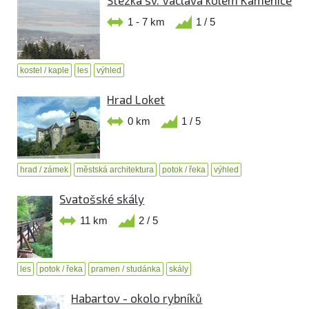
1 - 7 km
1 / 5
kostel / kaple
les
výhled
Hrad Loket
0 km
1 / 5
hrad / zámek
městská architektura
potok / řeka
výhled
Svatošské skály
11 km
2 / 5
les
potok / řeka
pramen / studánka
skály
Habartov - okolo rybníků