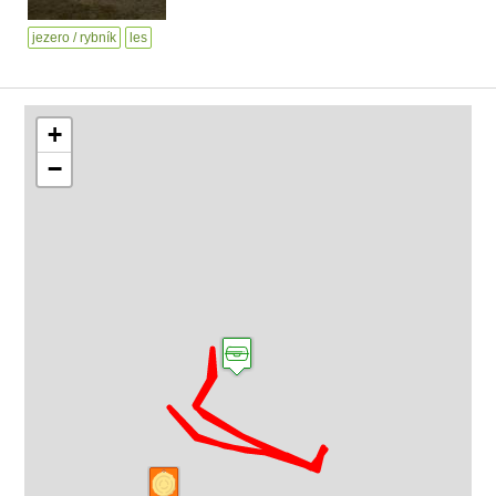
jezero / rybník
les
+
−