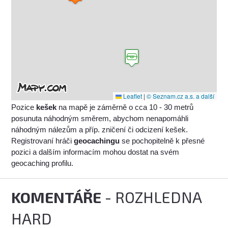
Leaflet
|
© Seznam.cz a.s. a další
Pozice
kešek
na mapě je záměrně o cca 10 - 30 metrů
posunuta náhodným směrem, abychom nenapomáhli
náhodným nálezům a příp. zničení či odcizení kešek.
Registrovaní hráči
geocachingu
se pochopitelně k přesné
pozici a dalším informacím mohou dostat na svém
geocaching profilu.
KOMENTÁŘE
- ROZHLEDNA
HARD