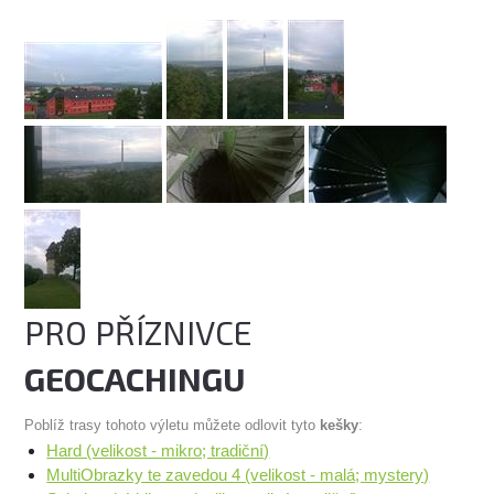
PRO PŘÍZNIVCE
GEOCACHINGU
Poblíž trasy tohoto výletu můžete odlovit tyto
kešky
:
Hard (velikost - mikro; tradiční)
MultiObrazky te zavedou 4 (velikost - malá; mystery)