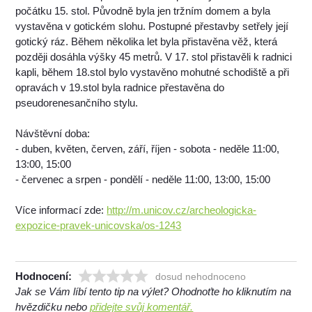
počátku 15. stol. Původně byla jen tržním domem a byla
vystavěna v gotickém slohu. Postupné přestavby setřely její
gotický ráz. Během několika let byla přistavěna věž, která
později dosáhla výšky 45 metrů. V 17. stol přistavěli k radnici
kapli, během 18.stol bylo vystavěno mohutné schodiště a při
opravách v 19.stol byla radnice přestavěna do
pseudorenesančního stylu.
Návštěvní doba:
- duben, květen, červen, září, říjen - sobota - neděle 11:00,
13:00, 15:00
- červenec a srpen - pondělí - neděle 11:00, 13:00, 15:00
Více informací zde:
http://m.unicov.cz/archeologicka-
expozice-pravek-unicovska/os-1243
Hodnocení:
dosud nehodnoceno
Jak se Vám líbí tento tip na výlet? Ohodnoťte ho kliknutím na
hvězdičku nebo
přidejte svůj komentář.