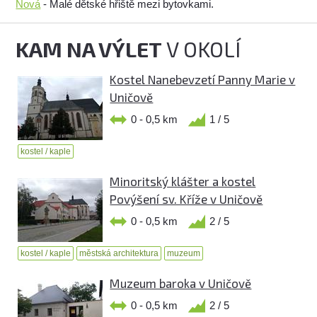
Nová
- Malé dětské hřiště mezi bytovkami.
KAM NA VÝLET
V OKOLÍ
Kostel Nanebevzetí Panny Marie v
Uničově
0 - 0,5 km
1 / 5
kostel / kaple
Minoritský klášter a kostel
Povýšení sv. Kříže v Uničově
0 - 0,5 km
2 / 5
kostel / kaple
městská architektura
muzeum
Muzeum baroka v Uničově
0 - 0,5 km
2 / 5