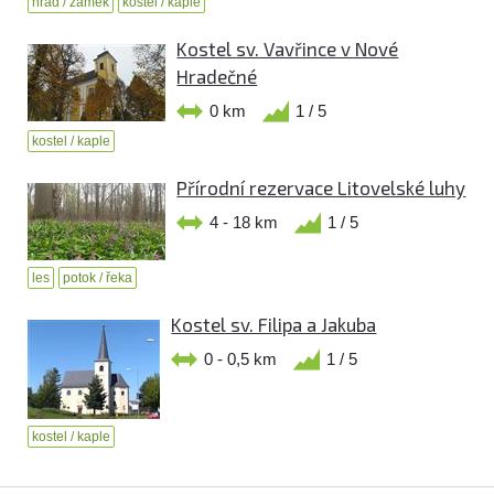
hrad / zámek
kostel / kaple
Kostel sv. Vavřince v Nové
Hradečné
0 km
1 / 5
kostel / kaple
Přírodní rezervace Litovelské luhy
4 - 18 km
1 / 5
les
potok / řeka
Kostel sv. Filipa a Jakuba
0 - 0,5 km
1 / 5
kostel / kaple