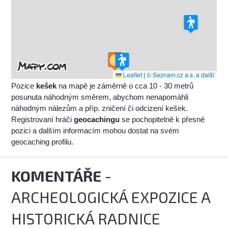
Leaflet
|
© Seznam.cz a.s. a další
Pozice
kešek
na mapě je záměrně o cca 10 - 30 metrů
posunuta náhodným směrem, abychom nenapomáhli
náhodným nálezům a příp. zničení či odcizení kešek.
Registrovaní hráči
geocachingu
se pochopitelně k přesné
pozici a dalším informacím mohou dostat na svém
geocaching profilu.
KOMENTÁŘE
-
ARCHEOLOGICKÁ EXPOZICE A
HISTORICKÁ RADNICE