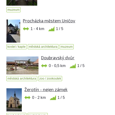
muzeum
Procházka městem Uničov
1 - 4 km
1 / 5
kostel / kaple
městská architektura
muzeum
Doubravský dvůr
0 - 0,5 km
1 / 5
městská architektura
zoo / zookoutek
Žerotín - nejen zámek
0 - 2 km
1 / 5