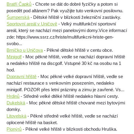
Bratří Čapků
- Chcete se dát do dobré fyzičky a potom si
posedět pod altánem? Pak využijte tuto venkovní posilovnu.
Šumperská
- Dětské hřiště v blízkosti železniční zastávky.
Sportovní areál v Uničově
- Velký multifunkční sportovní
areál, který se nachází mezi panelovými domy.Více informací
zde: https://www.ssrz.cz/hriste/multifunkcni-hriste-gen-
svobo...
Brníčko u Uničova
- Pěkné dětské hřiště v centu obce.
Minigolf
- Moc pěkné hřiště, vedle se nachází dopravní hřiště
a nedaleko hřiště na discgolf. Vstupné 30 kč na osobu na 1
hod.
Dopravní hřiště
- Moc pěkné velké dopravní hřiště, vedle se
nachází restaurace s venkovním posezením, nedaleko
minigolf. POZOR přes letní prázniny a zimu je zavřené. Vs...
Hrdinů
- Středně velké dtěké hřiště nedaleko hlavní cesty.
Dukelská
- Moc pěkné dětské hřiště chované mezi bytovými
domky.
Litovelská
- Pěkné středně velké hřiště, vedle se nachází
oplocené hřiště na basket.
Pionýrů
- Pěkné velké hřiště v blízkosti obchodu Hruška.