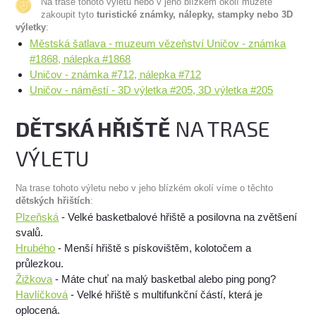
Na trase tohoto výletu nebo v jeho blízkém okolí můžete
zakoupit tyto
turistické známky, nálepky, stampky nebo 3D
výletky
:
Městská šatlava - muzeum vězeňství Uničov - známka
#1868, nálepka #1868
Uničov - známka #712, nálepka #712
Uničov - náměstí - 3D výletka #205, 3D výletka #205
DĚTSKÁ HŘIŠTĚ
NA TRASE
VÝLETU
Na trase tohoto výletu nebo v jeho blízkém okolí víme o těchto
dětských hřištích
:
Plzeňská
- Velké basketbalové hřiště a posilovna na zvětšení
svalů.
Hrubého
- Menší hřiště s pískovištěm, kolotočem a
průlezkou.
Žižkova
- Máte chuť na malý basketbal alebo ping pong?
Havlíčková
- Velké hřiště s multifunkční částí, která je
oplocená.