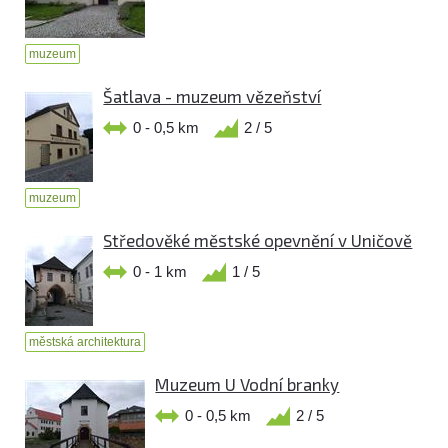
muzeum
Šatlava - muzeum vězeňství
0 - 0,5 km
2 / 5
muzeum
Středověké městské opevnění v Uničově
0 - 1 km
1 / 5
městská architektura
Muzeum U Vodní branky
0 - 0,5 km
2 / 5