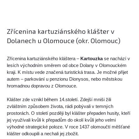
Zřícenina kartuziánského klášter v
Dolanech u Olomouce (okr. Olomouc)
Zřícenina kartuziánského kláštera –
Kartouzka
se nachází v
lesích východním směrem od obce Dolany v Olomouckém
kraji. K místu vede značená turistická trasa. Je možné přijet
autem – parkování u penzionu Dionysos, nebo městskou
hromadnou dopravou z Olomouce.
Klášter zde vznikl během 14.století. Zdejší mniši žili
zvláštním způsobem života, rádi pobývali v temných
prostorách. O století později byl klášter přepaden husity, kteří
jej využívali kvůli k přepadům do okolí kvůli jeho velmi
výhodné strategické poloze. V roce 1437 olomoučtí měšťané
klášter odkoupili a nechali jej zbožit.