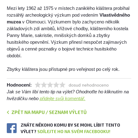
Mezi lety 1962 až 1975 v místech zaniklého kláštera probíhal
rozsáhlý archeologický výzkum pod vedením
Vlastivědného
muzea
v Olomouci. Výzkumem bylo zachyceno několik
základových zdí ambitů, křížové chodby, klášterního kostela
Panny Marie, sakristie, mnišských domků a zbytky
husitského opevnění. Výzkum přinesl nespočet zajímavých
objevů a cenné poznatky o bojové technice husitského
období.
Zbytky kláštera jsou přístupné pro veřejnost po celý rok.
Hodnocení:
dosud nehodnoceno
Jak se Vám líbí tento tip na výlet? Ohodnoťte ho kliknutím na
hvězdičku nebo
přidejte svůj komentář.
ZPĚT NA MAPU / SEZNAM VÝLETŮ
ZNÁTE NĚKOHO KOMU BY SE MOHL LÍBIT TENTO
VÝLET?
SDÍLEJTE HO NA SVÉM FACEBOOKU!