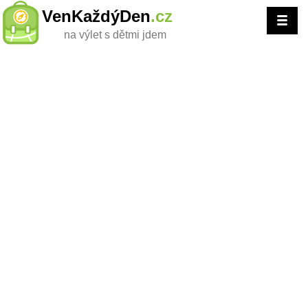
VenKaždýDen
.cz
na výlet s dětmi jdem