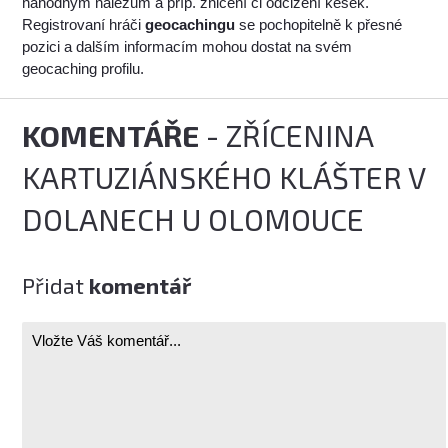
náhodným nálezům a příp. zničení či odcizení kešek.
Registrovaní hráči
geocachingu
se pochopitelně k přesné
pozici a dalším informacím mohou dostat na svém
geocaching profilu.
KOMENTÁŘE
- ZŘÍCENINA
KARTUZIÁNSKÉHO KLÁŠTER V
DOLANECH U OLOMOUCE
Přidat
komentář