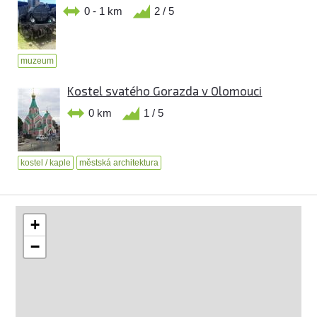
0 - 1 km
2 / 5
muzeum
Kostel svatého Gorazda v Olomouci
0 km
1 / 5
kostel / kaple
městská architektura
+
−