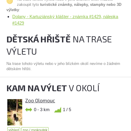
zakoupit tyto
turistické známky, nálepky, stampky nebo 3D
výletky
:
Dolany - Kartuziánský klášter - známka #1429, nálepka
#1429
DĚTSKÁ HŘIŠTĚ
NA TRASE
VÝLETU
Na trase tohoto výletu nebo v jeho blízkém okolí nevíme o žádném
dětském hřišti.
KAM NA VÝLET
V OKOLÍ
Zoo Olomouc
0 - 3 km
1 / 5
výhled
zoo / zookoutek