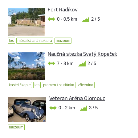
Fort Radíkov
0 - 0,5 km
2 / 5
les
městská architektura
muzeum
Naučná stezka Svatý Kopeček
7 - 8 km
2 / 5
kostel / kaple
les
pramen / studánka
zřícenina
Veteran Aréna Olomouc
0 - 2 km
3 / 5
muzeum