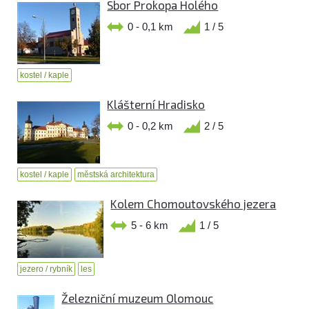
Sbor Prokopa Holého
0 - 0,1 km
1 / 5
kostel / kaple
Klášterní Hradisko
0 - 0,2 km
2 / 5
kostel / kaple
městská architektura
Kolem Chomoutovského jezera
5 - 6 km
1 / 5
jezero / rybník
les
Železniční muzeum Olomouc