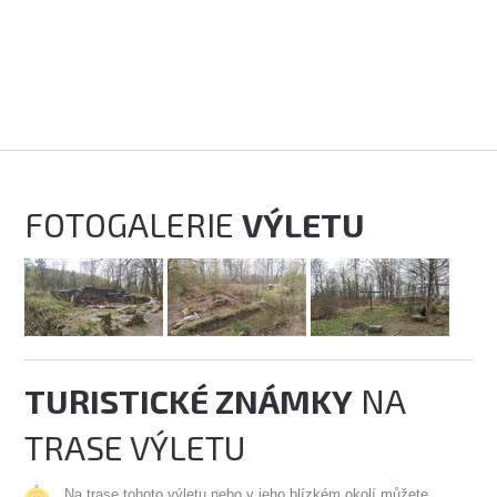
FOTOGALERIE
VÝLETU
TURISTICKÉ ZNÁMKY
NA
TRASE VÝLETU
Na trase tohoto výletu nebo v jeho blízkém okolí můžete