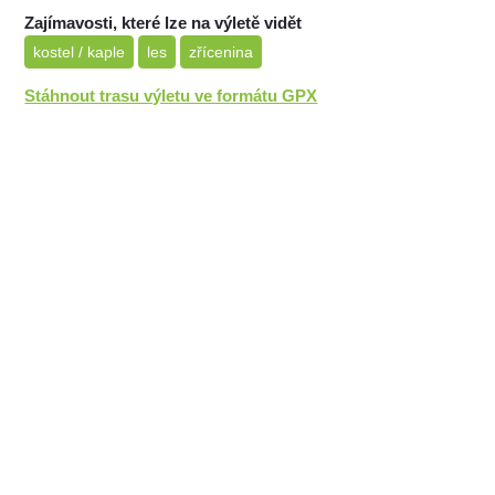
Zajímavosti, které lze na výletě vidět
kostel / kaple
les
zřícenina
Stáhnout trasu výletu ve formátu GPX