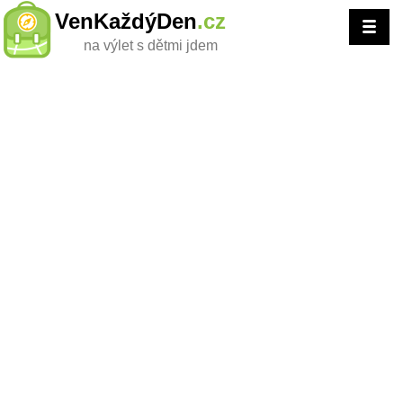
VenKaždýDen
.cz
na výlet s dětmi jdem