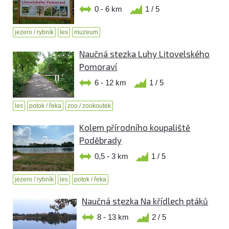
0 - 6 km
1 / 5
jezero / rybník
les
muzeum
Naučná stezka Luhy Litovelského
Pomoraví
6 - 12 km
1 / 5
les
potok / řeka
zoo / zookoutek
Kolem přírodního koupaliště
Poděbrady
0,5 - 3 km
1 / 5
jezero / rybník
les
potok / řeka
Naučná stezka Na křídlech ptáků
8 - 13 km
2 / 5