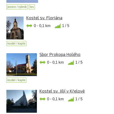
jezero / rybník
les
Kostel sv. Floriána
0 - 0,1 km
1 / 5
kostel / kaple
Sbor Prokopa Holého
0 - 0,1 km
1 / 5
kostel / kaple
Kostel sv. Jiljí v Křelově
0 - 0,1 km
1 / 5