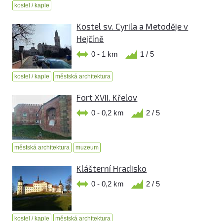
kostel / kaple
Kostel sv. Cyrila a Metoděje v
Hejčíně
0 - 1 km
1 / 5
kostel / kaple
městská architektura
Fort XVII. Křelov
0 - 0,2 km
2 / 5
městská architektura
muzeum
Klášterní Hradisko
0 - 0,2 km
2 / 5
kostel / kaple
městská architektura