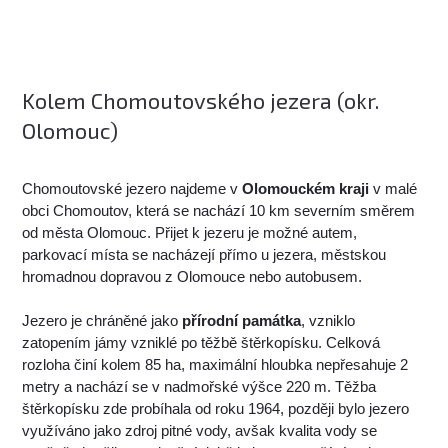
Kolem Chomoutovského jezera (okr.
Olomouc)
Chomoutovské jezero najdeme v
Olomouckém kraji
v malé
obci Chomoutov, která se nachází 10 km severním směrem
od města Olomouc. Přijet k jezeru je možné autem,
parkovací místa se nacházejí přímo u jezera, městskou
hromadnou dopravou z Olomouce nebo autobusem.
Jezero je chráněné jako
přírodní památka
, vzniklo
zatopením jámy vzniklé po těžbě štěrkopísku. Celková
rozloha činí kolem 85 ha, maximální hloubka nepřesahuje 2
metry a nachází se v nadmořské výšce 220 m. Těžba
štěrkopísku zde probíhala od roku 1964, později bylo jezero
využíváno jako zdroj pitné vody, avšak kvalita vody se