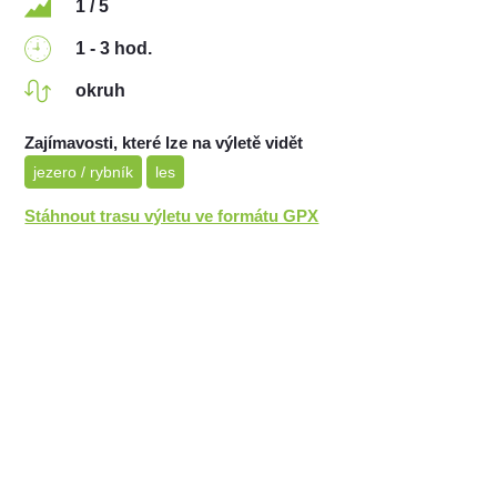
1 / 5
1 - 3 hod.
okruh
Zajímavosti, které lze na výletě vidět
jezero / rybník
les
Stáhnout trasu výletu ve formátu GPX