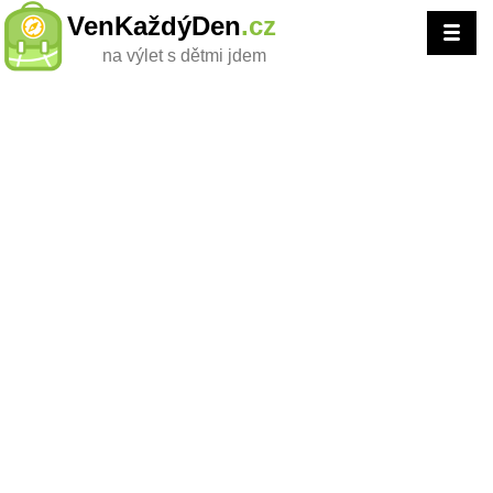
VenKaždýDen
.cz
na výlet s dětmi jdem