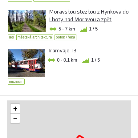
Moravskou stezkou z Hynkova do
Lhoty nad Moravou a zpět
5 - 7 km
1 / 5
les
městská architektura
potok / řeka
Tramvaje T3
0 - 0,1 km
1 / 5
muzeum
+
−