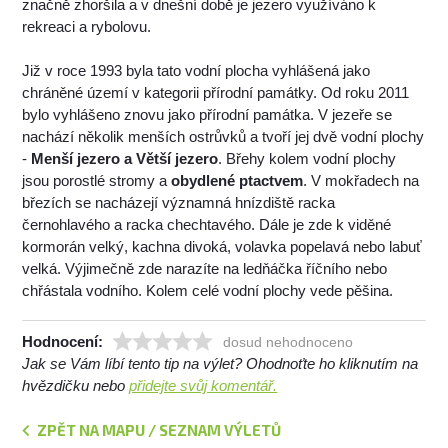
značně zhoršila a v dnešní době je jezero využíváno k
rekreaci a rybolovu.
Již v roce 1993 byla tato vodní plocha vyhlášená jako
chráněné území v kategorii přírodní památky. Od roku 2011
bylo vyhlášeno znovu jako přírodní památka. V jezeře se
nachází několik menších ostrůvků a tvoří jej dvě vodní plochy
-
Menší jezero a Větší jezero
. Břehy kolem vodní plochy
jsou porostlé stromy a
obydlené ptactvem
. V mokřadech na
březích se nacházejí významná hnízdiště racka
černohlavého a racka chechtavého. Dále je zde k viděné
kormorán velký, kachna divoká, volavka popelavá nebo labuť
velká. Výjimečně zde narazíte na ledňáčka říčního nebo
chřástala vodního. Kolem celé vodní plochy vede pěšina.
Hodnocení:
dosud nehodnoceno
Jak se Vám líbí tento tip na výlet? Ohodnoťte ho kliknutím na
hvězdičku nebo
přidejte svůj komentář.
ZPĚT NA MAPU / SEZNAM VÝLETŮ