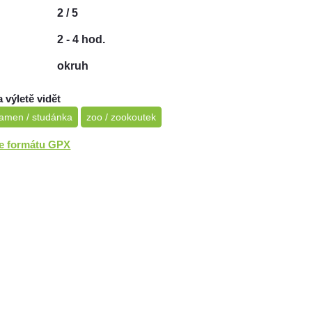
2 / 5
2 - 4 hod.
okruh
a výletě vidět
amen / studánka
zoo / zookoutek
ve formátu GPX