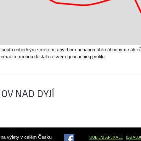
sunuta náhodným směrem, abychom nenapomáhli náhodným nálezům a 
nformacím mohou dostat na svém geocaching profilu.
OV NAD DYJÍ
ů na výlety v celém Česku
MOBILNÍ APLIKACE
KATALO