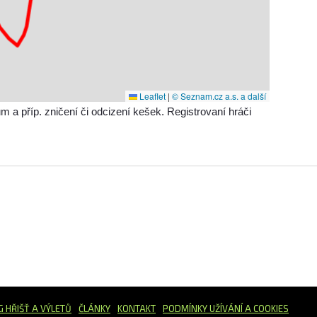
Leaflet
|
© Seznam.cz a.s. a další
příp. zničení či odcizení kešek. Registrovaní hráči
G HŘIŠŤ
A VÝLETŮ
ČLÁNKY
KONTAKT
PODMÍNKY UŽÍVÁNÍ A COOKIES