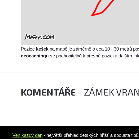
Pozice
kešek
na mapě je záměrně o cca 10 - 30 metrů po
geocachingu
se pochopitelně k přesné pozici a dalším i
KOMENTÁŘE
- ZÁMEK VRAN
Ven každý den
- největší přehled dětských hřišť a spousta tip