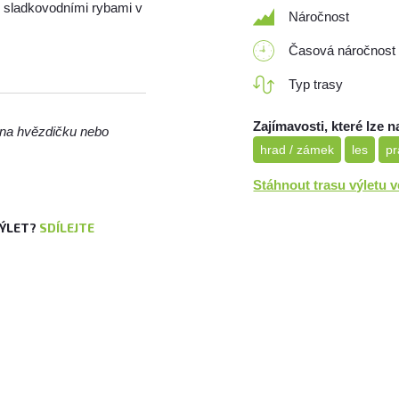
 sladkovodními rybami v
Náročnost
Časová náročnost
Typ trasy
Zajímavosti, které lze n
m na hvězdičku nebo
hrad / zámek
les
pr
Stáhnout trasu výletu 
VÝLET?
SDÍLEJTE