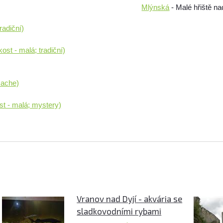
Mlýnská
- Malé hřiště n
radiční)
ost - malá; tradiční)
cache)
t - malá; mystery)
Vranov nad Dyjí - akvária se
sladkovodními rybami