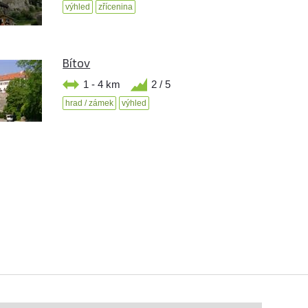
výhled
zřícenina
Bítov
1 - 4 km
2 / 5
hrad / zámek
výhled