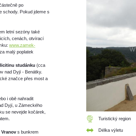
částečně po
e schody. Pokud jdeme s
m letní sezóny také
cích, cenách, otvírací
ámku:
www.zamek-
 za malý poplatek
licitinu studánku
(cca
ov nad Dyjí - Benátky.
tické značce přes most a
bo i obě nahradit
nad Dyjí, u Zámeckého
čku se nevejde kočárek,
utem.
Turistický region
Délka výletu
 Vranov
s bunkrem