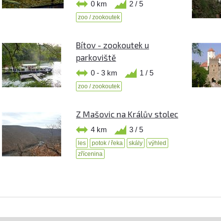
0 km
2 / 5
zoo / zookoutek
Bítov - zookoutek u
parkoviště
0 - 3 km
1 / 5
zoo / zookoutek
Z Mašovic na Králův stolec
4 km
3 / 5
les
potok / řeka
skály
výhled
zřícenina