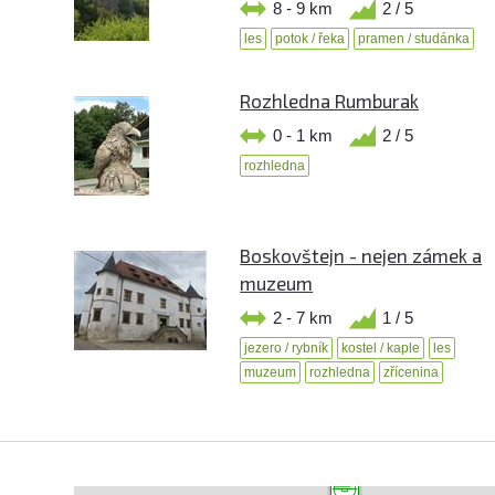
8 - 9 km
2 / 5
les
potok / řeka
pramen / studánka
Rozhledna Rumburak
0 - 1 km
2 / 5
rozhledna
Boskovštejn - nejen zámek a
muzeum
2 - 7 km
1 / 5
jezero / rybník
kostel / kaple
les
muzeum
rozhledna
zřícenina