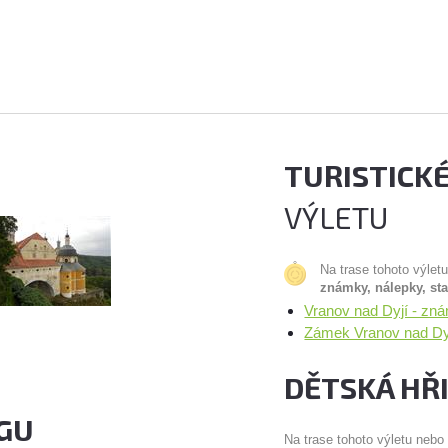
TURISTICK
VÝLETU
Na trase tohoto výlet
známky, nálepky, st
Vranov nad Dyjí - zn
Zámek Vranov nad Dyj
DĚTSKÁ HŘ
GU
Na trase tohoto výletu nebo