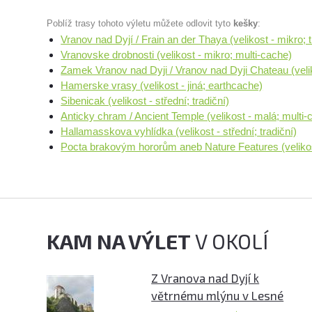
Poblíž trasy tohoto výletu můžete odlovit tyto
kešky
:
Vranov nad Dyjí / Frain an der Thaya (velikost - mikro; t
Vranovske drobnosti (velikost - mikro; multi-cache)
Zamek Vranov nad Dyji / Vranov nad Dyji Chateau (velik
Hamerske vrasy (velikost - jiná; earthcache)
Sibenicak (velikost - střední; tradiční)
Anticky chram / Ancient Temple (velikost - malá; multi-
Hallamasskova vyhlídka (velikost - střední; tradiční)
Pocta brakovým hororům aneb Nature Features (velikos
KAM NA VÝLET
V OKOLÍ
Z Vranova nad Dyjí k
větrnému mlýnu v Lesné