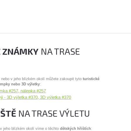
É ZNÁMKY
NA TRASE
u nebo v jeho blízkém okolí můžete zakoupit tyto
turistické
ampky nebo 3D výletky
:
ámka #257, nálepka #257
í - 3D výletka #370, 3D výletka #370
IŠTĚ
NA TRASE VÝLETU
 v jeho blízkém okolí víme o těchto
dětských hřištích
: