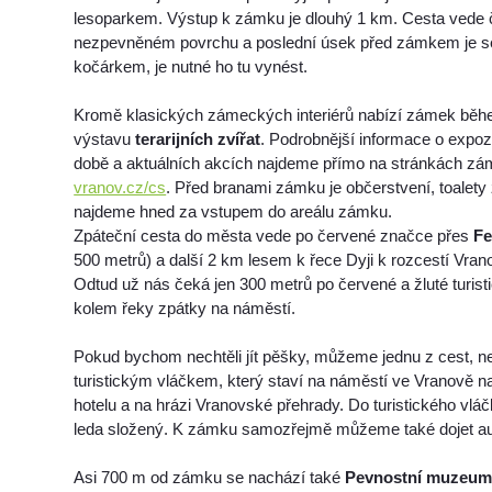
lesoparkem. Výstup k zámku je dlouhý 1 km. Cesta vede 
nezpevněném povrchu a poslední úsek před zámkem je s
kočárkem, je nutné ho tu vynést.
Kromě klasických zámeckých interiérů nabízí zámek běhe
výstavu
terarijních zvířat
. Podrobnější informace o expozi
době a aktuálních akcích najdeme přímo na stránkách z
vranov.cz/cs
. Před branami zámku je občerstvení, toalety
najdeme hned za vstupem do areálu zámku.
Zpáteční cesta do města vede po červené značce přes
Fe
500 metrů) a další 2 km lesem k řece Dyji k rozcestí Vran
Odtud už nás čeká jen 300 metrů po červené a žluté turis
kolem řeky zpátky na náměstí.
Pokud bychom nechtěli jít pěšky, můžeme jednu z cest, ne
turistickým vláčkem, který staví na náměstí ve Vranově 
hotelu a na hrázi Vranovské přehrady. Do turistického vlá
leda složený. K zámku samozřejmě můžeme také dojet a
Asi 700 m od zámku se nachází také
Pevnostní muzeum