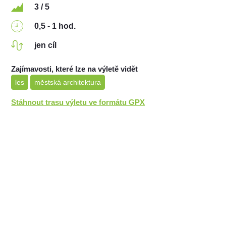
3 / 5
0,5 - 1 hod.
jen cíl
Zajímavosti, které lze na výletě vidět
les
městská architektura
Stáhnout trasu výletu ve formátu GPX