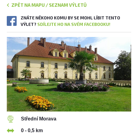
ZPĚT NA MAPU / SEZNAM VÝLETŮ
ZNÁTE NĚKOHO KOMU BY SE MOHL LÍBIT TENTO
VÝLET?
SDÍLEJTE HO NA SVÉM FACEBOOKU!
Střední Morava
0 - 0,5 km