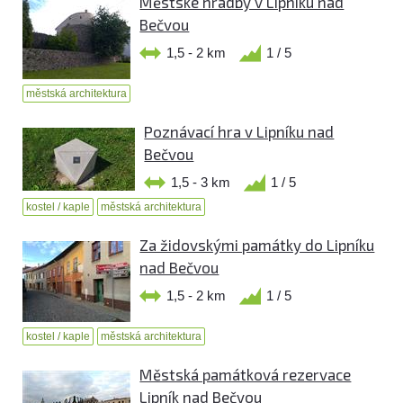
Městské hradby v Lipníku nad
Bečvou
1,5 - 2 km
1 / 5
městská architektura
Poznávací hra v Lipníku nad
Bečvou
1,5 - 3 km
1 / 5
kostel / kaple
městská architektura
Za židovskými památky do Lipníku
nad Bečvou
1,5 - 2 km
1 / 5
kostel / kaple
městská architektura
Městská památková rezervace
Lipník nad Bečvou