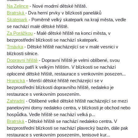
Na Zelince
- Nové modrní dětské hřiště.
Bratrská
- Dva herní prvky v blízkosti paneláků
Skatepark
- Poměrně velký skatepark na kraji města, vedle
se nachází malé dětské hřiště.
Za Porážkou
- Malé dětské hřiště na konci města, v
bezprostřední blízkosti se nachází skatepark.
Trnávka
- Dětské hřiště nacházející se v malé vesnici v
blízkosti silnice.
Dopravní hřiště
- Dopravní hřiště je velmi oblíbené, svou
rozlohou patří k velkým hřištím. V blízkosti se nachází
oplocené dětské hřiště, restaurace s venkovním posezen...
Hranická
- Menší dětské hřiště necházející se v
bezprostřední blízkosti dopravního hřiště, nedaleko je
restaurace s venkovním posezením.
Zahradní
- Oblíbené velké dětské hřiště nacházející se mezi
panelovými domy nedaleko centra, v blízkosti je obchod nebo
hospůdka. Vedle hřiště se nachází velká p...
Bratrská
- Dětské hřiště se nachází nedaleko centra. V
bezprostřední blízkosti se nachází plavecký bazén, dále pak
restaurace s venkovním posezením, tenisové kur...