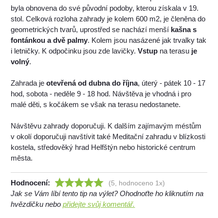
byla obnovena do své původní podoby, kterou získala v 19.
stol. Celková rozloha zahrady je kolem 600 m2, je členěna do
geometrických tvarů, uprostřed se nachází menší
kašna s
fontánkou a dvě palmy
. Kolem jsou nasázené jak trvalky tak
i letničky. K odpočinku jsou zde lavičky.
Vstup
na terasu
je
volný
.
Zahrada je
otevřená od dubna do října
, úterý - pátek 10 - 17
hod, sobota - neděle 9 - 18 hod. Návštěva je vhodná i pro
malé děti, s kočákem se však na terasu nedostanete.
Návštěvu zahrady doporučuji. K dalším zajímavým méstům
v okolí doporučuji navštívit také Meditační zahradu v blízkosti
kostela, středověký hrad Helfštýn nebo historické centrum
města.
Hodnocení:
(5, hodnoceno 1x)
Jak se Vám líbí tento tip na výlet? Ohodnoťte ho kliknutím na
hvězdičku nebo
přidejte svůj komentář.