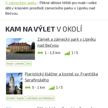
V zámeckém parku
- Pěkné dětské hřiště pro malé i velké
děti v krásném prostředí zámeckého parku v Lipníku nad
Bečvou.
KAM NA VÝLET
V OKOLÍ
Zámek a zámecký park v Lipníku
nad Bečvou
1 - 1,5 km
1 / 5
hrad / zámek
les
Piaristický klášter a kostel sv. Františka
Serafinského
0 - 1 km
1 / 5
kostel / kaple
městská architektura