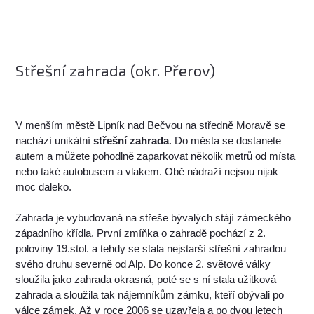
Střešní zahrada (okr. Přerov)
V menším městě Lipník nad Bečvou na středně Moravě se
nachází unikátní
střešní zahrada
. Do města se dostanete
autem a můžete pohodlně zaparkovat několik metrů od místa
nebo také autobusem a vlakem. Obě nádraží nejsou nijak
moc daleko.
Zahrada je vybudovaná na střeše bývalých stájí zámeckého
západního křídla. První zmíňka o zahradě pochází z 2.
poloviny 19.stol. a tehdy se stala nejstarší střešní zahradou
svého druhu severně od Alp. Do konce 2. světové války
sloužila jako zahrada okrasná, poté se s ní stala užitková
zahrada a sloužila tak nájemníkům zámku, kteří obývali po
válce zámek. Až v roce 2006 se uzavřela a po dvou letech