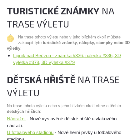
TURISTICKÉ ZNÁMKY
NA
TRASE VÝLETU
Na trase tohoto výletu nebo v jeho blízkém okolí můžete
zakoupit tyto
turistické známky, nálepky, stampky nebo 3D
výletky
:
Lipník nad Bečvou - známka #336, nálepka #336, 3D
výletka #379, 3D výletka #379
DĚTSKÁ HŘIŠTĚ
NA TRASE
VÝLETU
Na trase tohoto výletu nebo v jeho blízkém okolí víme o těchto
dětských hřištích
:
Nádražní
- Nově vystavěné dětské hřiště u vlakového
nádraží.
U fotbalového stadionu
- Nové herní prvky u fotbalového
stadionu