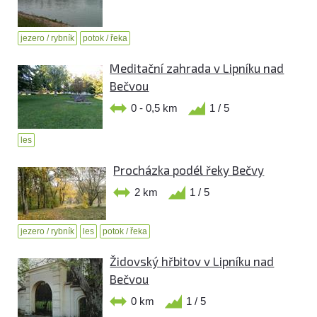
jezero / rybník
potok / řeka
Meditační zahrada v Lipníku nad
Bečvou
0 - 0,5 km
1 / 5
les
Procházka podél řeky Bečvy
2 km
1 / 5
jezero / rybník
les
potok / řeka
Židovský hřbitov v Lipníku nad
Bečvou
0 km
1 / 5