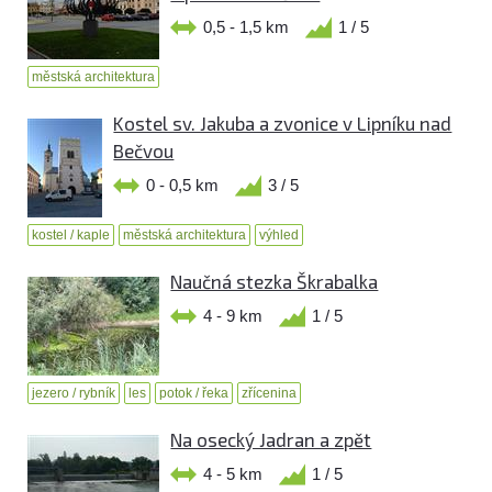
0,5 - 1,5 km
1 / 5
městská architektura
Kostel sv. Jakuba a zvonice v Lipníku nad
Bečvou
0 - 0,5 km
3 / 5
kostel / kaple
městská architektura
výhled
Naučná stezka Škrabalka
4 - 9 km
1 / 5
jezero / rybník
les
potok / řeka
zřícenina
Na osecký Jadran a zpět
4 - 5 km
1 / 5