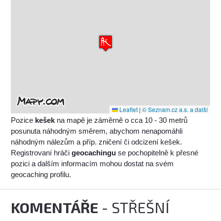
Leaflet
|
© Seznam.cz a.s. a další
Pozice
kešek
na mapě je záměrně o cca 10 - 30 metrů
posunuta náhodným směrem, abychom nenapomáhli
náhodným nálezům a příp. zničení či odcizení kešek.
Registrovaní hráči
geocachingu
se pochopitelně k přesné
pozici a dalším informacím mohou dostat na svém
geocaching profilu.
KOMENTÁŘE
- STŘEŠNÍ