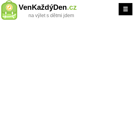
VenKaždýDen
.cz
na výlet s dětmi jdem