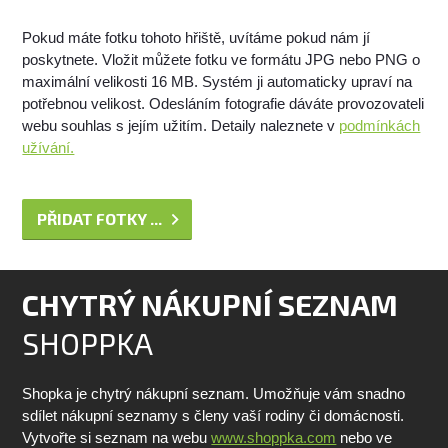
Pokud máte fotku tohoto hřiště, uvítáme pokud nám jí
poskytnete. Vložit můžete fotku ve formátu JPG nebo PNG o
maximální velikosti 16 MB. Systém ji automaticky upraví na
potřebnou velikost. Odesláním fotografie dáváte provozovateli
webu souhlas s jejím užitím. Detaily naleznete v
podmínkách
užívání.
PŘIDAT FOTKY ...
CHYTRÝ NÁKUPNÍ SEZNAM
SHOPPKA
Shopka je chytrý nákupní seznam. Umožňuje vám snadno
sdílet nákupní seznamy s členy vaší rodiny či domácnosti.
Vytvořte si seznam na webu
www.shoppka.com
nebo ve