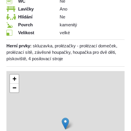
WC
Ne
Lavičky
Ano
Hlídání
Ne
Povrch
kamenitý
Velikost
velké
Herní prvky:
skluzavka, prolézačky - prolézací domeček,
prolézací sítě, závěsné houpačky, houpačka pro dvě děti,
pískoviště, 4 posilovací stroje
+
−