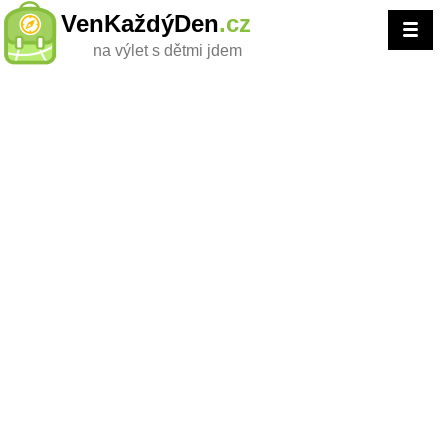
VenKaždýDen
.cz
na výlet s dětmi jdem