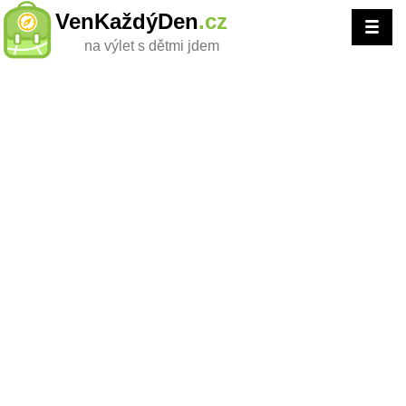
VenKaždýDen
.cz
na výlet s dětmi jdem