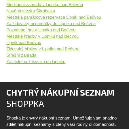
Meditační zahrada v Lipníku nad Bečvou
Naučná stezka Škrabalka
Městská památková rezervace Lipník nad Bečvou
Za židovskými památky do Lipníku nad Bečvou
Poznávací hra v Lipníku nad Bečvou
Městské hradby v Lipníku nad Bečvou
Lipník nad Bečvou
Židovský hřbitov v Lipníku nad Bečvou
Střešní zahrada
Za stoletou železnicí do Lipníku
CHYTRÝ NÁKUPNÍ SEZNAM
SHOPPKA
Shopka je chytrý nákupní seznam. Umožňuje vám snadno
sdílet nákupní seznamy s členy vaší rodiny či domácnosti.