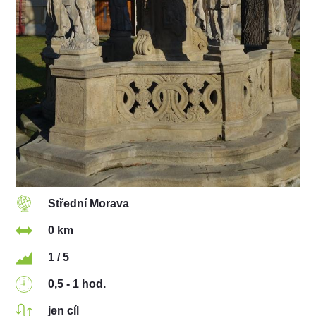
Střední Morava
0 km
1 / 5
0,5 - 1 hod.
jen cíl