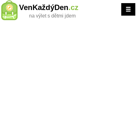
VenKaždýDen
.cz
na výlet s dětmi jdem