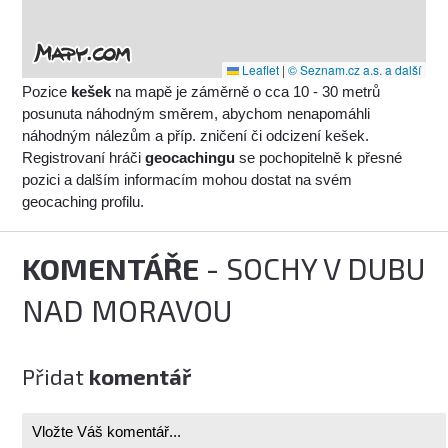
Leaflet
|
© Seznam.cz a.s. a další
Pozice
kešek
na mapě je záměrně o cca 10 - 30 metrů
posunuta náhodným směrem, abychom nenapomáhli
náhodným nálezům a příp. zničení či odcizení kešek.
Registrovaní hráči
geocachingu
se pochopitelně k přesné
pozici a dalším informacím mohou dostat na svém
geocaching profilu.
KOMENTÁŘE
- SOCHY V DUBU
NAD MORAVOU
Přidat
komentář