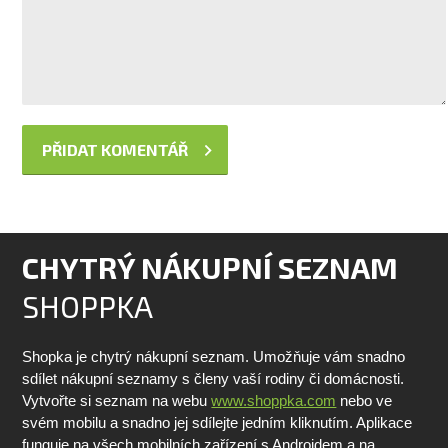
CHYTRÝ NÁKUPNÍ SEZNAM
SHOPPKA
Shopka je chytrý nákupní seznam. Umožňuje vám snadno
sdílet nákupní seznamy s členy vaší rodiny či domácnosti.
Vytvořte si seznam na webu
www.shoppka.com
nebo ve
svém mobilu a snadno jej sdílejte jedním kliknutím. Aplikace
funguje na všech mobilních zařízení s Androidem a na