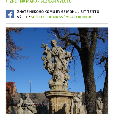
ZPĚT NA MAPU / SEZNAM VÝLETŮ
ZNÁTE NĚKOHO KOMU BY SE MOHL LÍBIT TENTO
VÝLET?
SDÍLEJTE HO NA SVÉM FACEBOOKU!