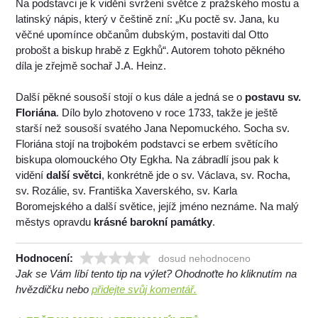
Na podstavci je k vidění svržení světce z pražského mostu a
latinský nápis, který v češtině zní: „Ku poctě sv. Jana, ku
věčné upomínce občanům dubským, postaviti dal Otto
probošt a biskup hrabě z Egkhů“. Autorem tohoto pěkného
díla je zřejmě sochař J.A. Heinz.
Další pěkné sousoší stojí o kus dále a jedná se o
postavu sv.
Floriána
. Dílo bylo zhotoveno v roce 1733, takže je ještě
starší než sousoší svatého Jana Nepomuckého. Socha sv.
Floriána stojí na trojbokém podstavci se erbem světícího
biskupa olomouckého Oty Egkha. Na zábradlí jsou pak k
vidění
další světci
, konkrétně jde o sv. Václava, sv. Rocha,
sv. Rozálie, sv. Františka Xaverského, sv. Karla
Boromejského a další světice, jejíž jméno neznáme. Na malý
městys opravdu
krásné barokní památky
.
Hodnocení:
dosud nehodnoceno
Jak se Vám líbí tento tip na výlet? Ohodnoťte ho kliknutím na
hvězdičku nebo
přidejte svůj komentář.