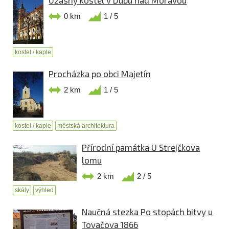
0 km
1 / 5
kostel / kaple
Procházka po obci Majetín
2 km
1 / 5
kostel / kaple
městská architektura
Přírodní památka U Strejčkova
lomu
2 km
2 / 5
skály
výhled
Naučná stezka Po stopách bitvy u
Tovačova 1866