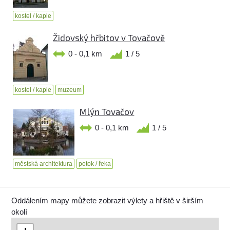
kostel / kaple
Židovský hřbitov v Tovačově
0 - 0,1 km
1 / 5
kostel / kaple
muzeum
Mlýn Tovačov
0 - 0,1 km
1 / 5
městská architektura
potok / řeka
Oddálením mapy můžete zobrazit výlety a hřiště v širším
okolí