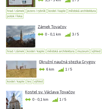
hrad / zámek
jezero / rybník
kostel / kaple
městská architektura
potok / řeka
Zámek Tovačov
0 - 0,1 km
3 / 5
hrad / zámek
kostel / kaple
městská architektura
muzeum
výhled
Okružní naučná stezka Grygov
6 km
1 / 5
kostel / kaple
les
výhled
Kostel sv. Václava Tovačov
0 - 0,1 km
1 / 5