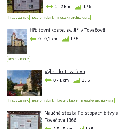
1 - 2 km
1 / 5
hrad / zámek
jezero / rybník
městská architektura
Hřbitovní kostel sv. Jiří v Tovačově
0 - 0,1 km
1 / 5
kostel / kaple
Výlet do Tovačova
0 - 1 km
1 / 5
hrad / zámek
jezero / rybník
kostel / kaple
městská architektura
Naučná stezka Po stopách bitvy u
Tovačova 1866
3,5 - 5 km
1 / 5