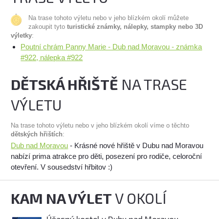
Na trase tohoto výletu nebo v jeho blízkém okolí můžete
zakoupit tyto
turistické známky, nálepky, stampky nebo 3D
výletky
:
Poutní chrám Panny Marie - Dub nad Moravou - známka
#922, nálepka #922
DĚTSKÁ HŘIŠTĚ
NA TRASE
VÝLETU
Na trase tohoto výletu nebo v jeho blízkém okolí víme o těchto
dětských hřištích
:
Dub nad Moravou
- Krásné nové hřiště v Dubu nad Moravou
nabízí prima atrakce pro děti, posezení pro rodiče, celoroční
otevření. V sousedství hřbitov :)
KAM NA VÝLET
V OKOLÍ
Úžasný kostel v Dubu nad Moravou