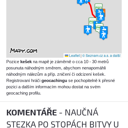
Leaflet
|
© Seznam.cz a.s. a další
Pozice
kešek
na mapě je záměrně o cca 10 - 30 metrů
posunuta náhodným směrem, abychom nenapomáhli
náhodným nálezům a příp. zničení či odcizení kešek.
Registrovaní hráči
geocachingu
se pochopitelně k přesné
pozici a dalším informacím mohou dostat na svém
geocaching profilu.
KOMENTÁŘE
- NAUČNÁ
STEZKA PO STOPÁCH BITVY U