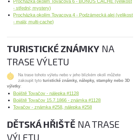
Prochazka okolim Tovacova 6 - BONUS CACHE (velikost
- střední; mystery)
Procházka okolím Tovacova 4 - Podzámecká alej (velikost
- malá; multi-cache)
TURISTICKÉ ZNÁMKY
NA
TRASE VÝLETU
Na trase tohoto výletu nebo v jeho blízkém okolí můžete
zakoupit tyto
turistické známky, nálepky, stampky nebo 3D
výletky
:
Bojiště Tovačov - nálepka #1128
Bojiště Tovačov 15.7.1866 - známka #1128
Tovačov - známka #258, nálepka #258
DĚTSKÁ HŘIŠTĚ
NA TRASE
VÝLETU