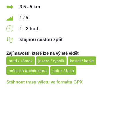
3,5 - 5 km
1 / 5
1 - 2 hod.
stejnou cestou zpět
Zajímavosti, které lze na výletě vidět
hrad / zámek
jezero / rybník
kostel / kaple
městská architektura
potok / řeka
Stáhnout trasu výletu ve formátu GPX