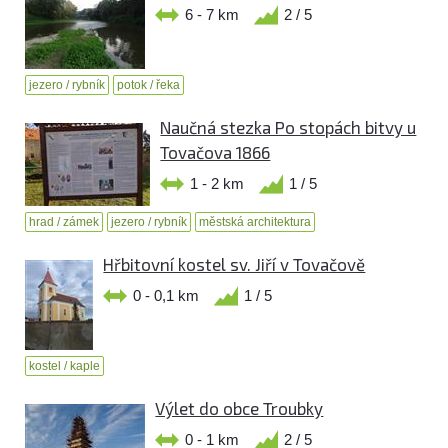
6 - 7 km
2 / 5
jezero / rybník
potok / řeka
Naučná stezka Po stopách bitvy u
Tovačova 1866
1 - 2 km
1 / 5
hrad / zámek
jezero / rybník
městská architektura
Hřbitovní kostel sv. Jiří v Tovačově
0 - 0,1 km
1 / 5
kostel / kaple
Výlet do obce Troubky
0 - 1 km
2 / 5