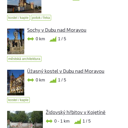
kostel / kaple
potok / řeka
Sochy v Dubu nad Moravou
0 km
1 / 5
městská architektura
Úžasný kostel v Dubu nad Moravou
0 km
1 / 5
kostel / kaple
Židovský hřbitov v Kojetíně
0 - 1 km
1 / 5