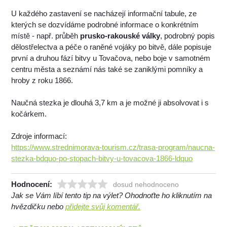
U každého zastavení se nacházejí informační tabule, ze
kterých se dozvídáme podrobné informace o konkrétním
místě - např. průběh
prusko-rakouské války
, podrobný popis
dělostřelectva a péče o raněné vojáky po bitvě, dále popisuje
první a druhou fází bitvy u Tovačova, nebo boje v samotném
centru města a seznámí nás také se zaniklými pomníky a
hroby z roku 1866.
Naučná stezka je dlouhá 3,7 km a je možné ji absolvovat i s
kočárkem.
Zdroje informací:
https://www.strednimorava-tourism.cz/trasa-program/naucna-
stezka-bdquo-po-stopach-bitvy-u-tovacova-1866-ldquo
Hodnocení:
dosud nehodnoceno
Jak se Vám líbí tento tip na výlet? Ohodnoťte ho kliknutím na
hvězdičku nebo
přidejte svůj komentář.