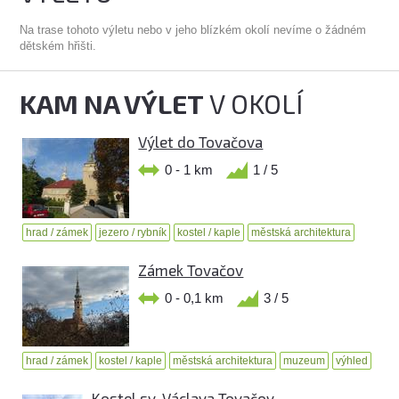
Na trase tohoto výletu nebo v jeho blízkém okolí nevíme o žádném
dětském hřišti.
KAM NA VÝLET
V OKOLÍ
Výlet do Tovačova
0 - 1 km
1 / 5
hrad / zámek
jezero / rybník
kostel / kaple
městská architektura
Zámek Tovačov
0 - 0,1 km
3 / 5
hrad / zámek
kostel / kaple
městská architektura
muzeum
výhled
Kostel sv. Václava Tovačov