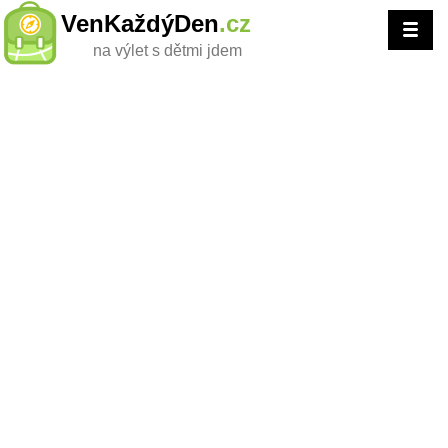
VenKaždýDen
.cz
na výlet s dětmi jdem