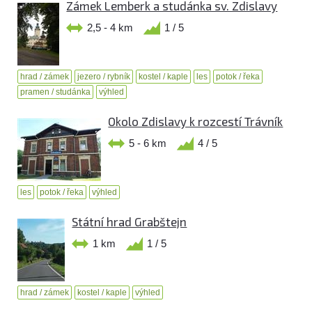
Zámek Lemberk a studánka sv. Zdislavy
2,5 - 4 km
1 / 5
hrad / zámek
jezero / rybník
kostel / kaple
les
potok / řeka
pramen / studánka
výhled
Okolo Zdislavy k rozcestí Trávník
5 - 6 km
4 / 5
les
potok / řeka
výhled
Státní hrad Grabštejn
1 km
1 / 5
hrad / zámek
kostel / kaple
výhled