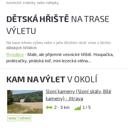
turistické známky nebo nálepky.
DĚTSKÁ HŘIŠTĚ
NA TRASE
VÝLETU
Na trase tohoto výletu nebo v jeho blízkém okolí víme o těchto
dětských hřištích
:
Rynoltice
- Malé, ale příjemné vesnické hřiště. Houpačka,
prolézačky, pirátská loď, mini lezecká stěna...
KAM NA VÝLET
V OKOLÍ
Sloní kameny (Sloní skály, Bílé
kameny) - Jitrava
2 - 3 km
1 / 5
skály
výhled