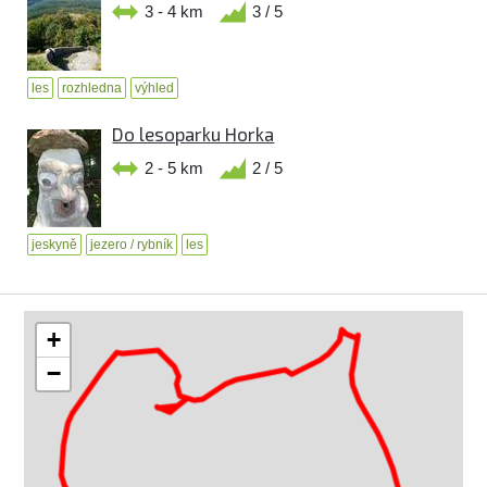
3 - 4 km
3 / 5
les
rozhledna
výhled
Do lesoparku Horka
2 - 5 km
2 / 5
jeskyně
jezero / rybník
les
+
−