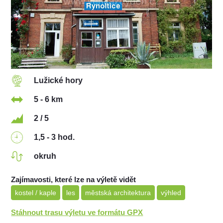
Lužické hory
5 - 6 km
2 / 5
1,5 - 3 hod.
okruh
Zajímavosti, které lze na výletě vidět
kostel / kaple
les
městská architektura
výhled
Stáhnout trasu výletu ve formátu GPX