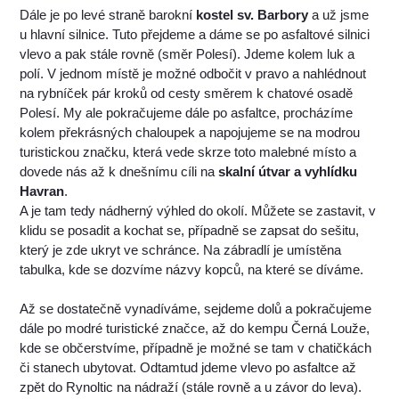
Dále je po levé straně barokní
kostel sv. Barbory
a už jsme
u hlavní silnice. Tuto přejdeme a dáme se po asfaltové silnici
vlevo a pak stále rovně (směr Polesí). Jdeme kolem luk a
polí. V jednom místě je možné odbočit v pravo a nahlédnout
na rybníček pár kroků od cesty směrem k chatové osadě
Polesí. My ale pokračujeme dále po asfaltce, procházíme
kolem překrásných chaloupek a napojujeme se na modrou
turistickou značku, která vede skrze toto malebné místo a
dovede nás až k dnešnímu cíli na
skalní útvar a vyhlídku
Havran
.
A je tam tedy nádherný výhled do okolí. Můžete se zastavit, v
klidu se posadit a kochat se, případně se zapsat do sešitu,
který je zde ukryt ve schránce. Na zábradlí je umístěna
tabulka, kde se dozvíme názvy kopců, na které se díváme.
Až se dostatečně vynadíváme, sejdeme dolů a pokračujeme
dále po modré turistické značce, až do kempu Černá Louže,
kde se občerstvíme, případně je možné se tam v chatičkách
či stanech ubytovat. Odtamtud jdeme vlevo po asfaltce až
zpět do Rynoltic na nádraží (stále rovně a u závor do leva).