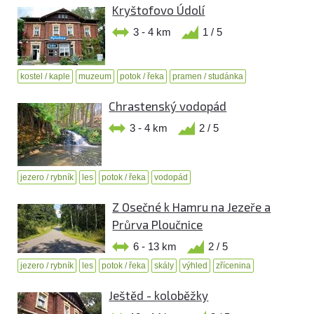
Kryštofovo Údolí
3 - 4 km
1 / 5
kostel / kaple
muzeum
potok / řeka
pramen / studánka
Chrastenský vodopád
3 - 4 km
2 / 5
jezero / rybník
les
potok / řeka
vodopád
Z Osečné k Hamru na Jezeře a
Průrva Ploučnice
6 - 13 km
2 / 5
jezero / rybník
les
potok / řeka
skály
výhled
zřícenina
Ještěd - koloběžky