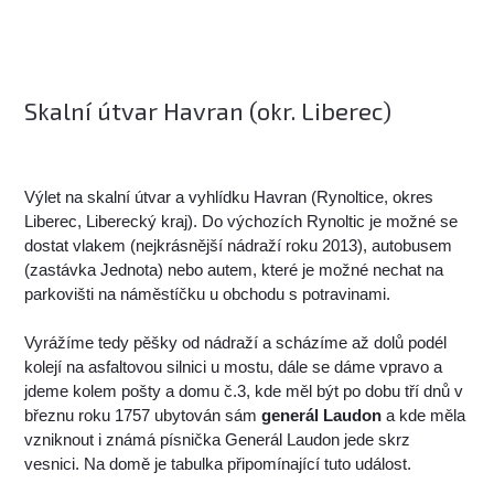
Skalní útvar Havran (okr. Liberec)
Výlet na skalní útvar a vyhlídku Havran (Rynoltice, okres
Liberec, Liberecký kraj). Do výchozích Rynoltic je možné se
dostat vlakem (nejkrásnější nádraží roku 2013), autobusem
(zastávka Jednota) nebo autem, které je možné nechat na
parkovišti na náměstíčku u obchodu s potravinami.
Vyrážíme tedy pěšky od nádraží a scházíme až dolů podél
kolejí na asfaltovou silnici u mostu, dále se dáme vpravo a
jdeme kolem pošty a domu č.3, kde měl být po dobu tří dnů v
březnu roku 1757 ubytován sám
generál Laudon
a kde měla
vzniknout i známá písnička Generál Laudon jede skrz
vesnici. Na domě je tabulka připomínající tuto událost.