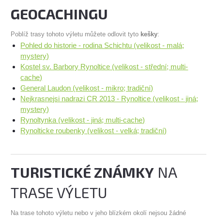
GEOCACHINGU
Poblíž trasy tohoto výletu můžete odlovit tyto
kešky
:
Pohled do historie - rodina Schichtu (velikost - malá;
mystery)
Kostel sv. Barbory Rynoltice (velikost - střední; multi-
cache)
General Laudon (velikost - mikro; tradiční)
Nejkrasnejsi nadrazi CR 2013 - Rynoltice (velikost - jiná;
mystery)
Rynoltynka (velikost - jiná; multi-cache)
Rynolticke roubenky (velikost - velká; tradiční)
TURISTICKÉ ZNÁMKY
NA
TRASE VÝLETU
Na trase tohoto výletu nebo v jeho blízkém okolí nejsou žádné