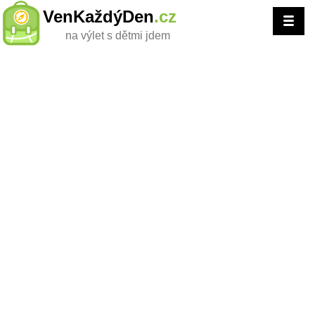
VenKaždýDen
.cz
na výlet s dětmi jdem