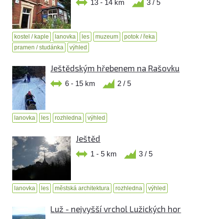
13 - 14 km
3 / 5
kostel / kaple
lanovka
les
muzeum
potok / řeka
pramen / studánka
výhled
Ještědským hřebenem na Rašovku
6 - 15 km
2 / 5
lanovka
les
rozhledna
výhled
Ještěd
1 - 5 km
3 / 5
lanovka
les
městská architektura
rozhledna
výhled
Luž - nejvyšší vrchol Lužických hor