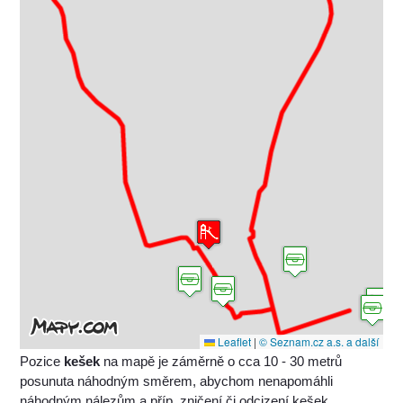
Leaflet
|
© Seznam.cz a.s. a další
Pozice
kešek
na mapě je záměrně o cca 10 - 30 metrů
posunuta náhodným směrem, abychom nenapomáhli
náhodným nálezům a příp. zničení či odcizení kešek.