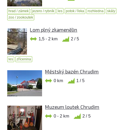
hrad / zámek
jezero / rybník
les
potok / řeka
rozhledna
skály
zoo / zookoutek
Lom plný zkamenělin
1,5 - 2 km
2 / 5
les
zřícenina
Městský bazén Chrudim
0 km
1 / 5
Muzeum loutek Chrudim
0 - 2 km
2 / 5