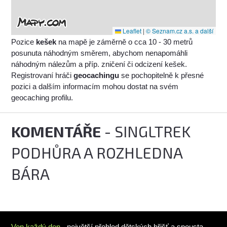
Leaflet
|
© Seznam.cz a.s. a další
Pozice
kešek
na mapě je záměrně o cca 10 - 30 metrů
posunuta náhodným směrem, abychom nenapomáhli
náhodným nálezům a příp. zničení či odcizení kešek.
Registrovaní hráči
geocachingu
se pochopitelně k přesné
pozici a dalším informacím mohou dostat na svém
geocaching profilu.
KOMENTÁŘE
- SINGLTREK
PODHŮRA A ROZHLEDNA
BÁRA
Ven každý den
- největší přehled dětských hřišť a spousta