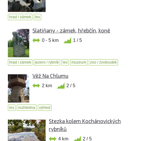
hrad / zámek
les
Slatiňany - zámek, hřebčín, koně
0 - 5 km
1 / 5
hrad / zámek
jezero / rybník
les
muzeum
zoo / zookoutek
Věž Na Chlumu
2 km
2 / 5
les
rozhledna
výhled
Stezka kolem Kochánovických
rybníků
4 km
2 / 5