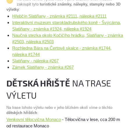
zakoupit tyto
turistické známky, nálepky, stampky nebo 3D
výletky
:
Hřebčín Slatiňany - známka #2111, nálepka #2111
Interaktivní muzeum starokladrubského koně - Švýcárna,
Slatiňany - známka #1924, nálepka #1924
Naučná stezka okolo Kočičího hrádku, Slatiňany - známka
#2503, nálepka #2503
Rozhledna Bára na Čertově skalce - známka #1744,
nálepka #1744
Slatiňany - nálepka #267
Zámek Slatiňany - známka #267
DĚTSKÁ HŘIŠTĚ
NA TRASE
VÝLETU
Na trase tohoto výletu nebo v jeho blízkém okolí víme o těchto
dětských hřištích
:
Venkovní tělocvična Monaco
- Tělocvična v lese, cca 200 m
od restaurace Monaco