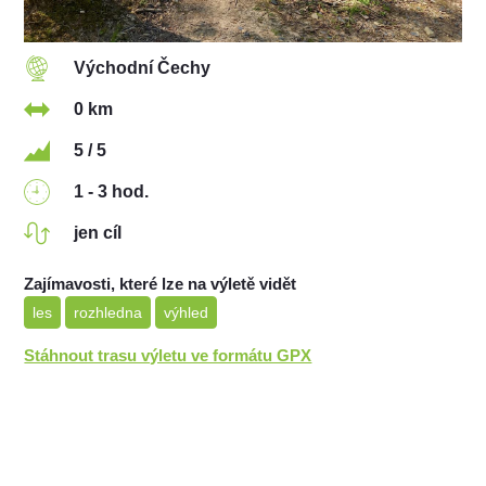
Východní Čechy
0 km
5 / 5
1 - 3 hod.
jen cíl
Zajímavosti, které lze na výletě vidět
les
rozhledna
výhled
Stáhnout trasu výletu ve formátu GPX