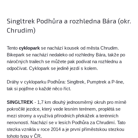
Singltrek Podhůra a rozhledna Bára (okr.
Chrudim)
Tento
cyklopark
se nachází kousek od města Chrudim.
Bikepark se nachází nedaleko od rozhledny Bára, takže po
náročných trailech se můžete pak podívat na rozhlednu a
odpočívat. Cyklopark se jedině jezdí s kolem.
Dráhy v cykloparku Podhůra: Singltrek, Pumptrek a P-line,
tak si pojďme o každé něco říct.
SINGLTREK
- 1,7 km dlouhý jednosměrný okruh pro mírně
pokročilé jezdce, který vede lesním terénem, proplétá se
mezi stromy a využívá přírodních překážek a terénních
nerovností. Nachází se v lesích Podhůra za Chrudimí. Tato
stezka vznikla v roce 2014 a je první příměstskou stezkou
tohoto typu v ČR.