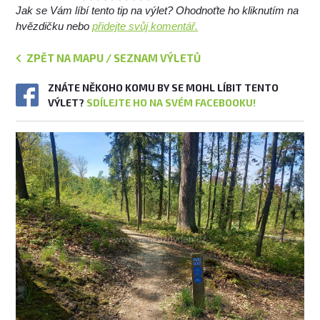
Jak se Vám líbí tento tip na výlet? Ohodnoťte ho kliknutím na
hvězdičku nebo
přidejte svůj komentář.
ZPĚT NA MAPU / SEZNAM VÝLETŮ
ZNÁTE NĚKOHO KOMU BY SE MOHL LÍBIT TENTO
VÝLET?
SDÍLEJTE HO NA SVÉM FACEBOOKU!