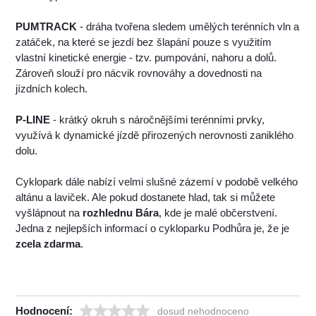
PUMTRACK
- dráha tvořena sledem umělých terénních vln a
zatáček, na které se jezdí bez šlapání pouze s využitím
vlastní kinetické energie - tzv. pumpování, nahoru a dolů.
Zároveň slouží pro nácvik rovnováhy a dovednosti na
jízdních kolech.
P-LINE
- krátký okruh s náročnějšími terénními prvky,
využívá k dynamické jízdě přirozených nerovnosti zaniklého
dolu.
Cyklopark dále nabízí velmi slušné zázemí v podobě velkého
altánu a laviček. Ale pokud dostanete hlad, tak si můžete
vyšlápnout na
rozhlednu Bára
, kde je malé občerstvení.
Jedna z nejlepších informací o cykloparku Podhůra je, že je
zcela zdarma
.
Hodnocení:
dosud nehodnoceno