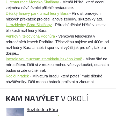
U restaurace Monako Slatiňany
- Menší hřiště, které ocení
zejména návštěvníci přilehlé restaurace.
Dětský lanový park u rozhledny Bára
- Plno stromových
nízkých překážek pro děti, lanové žebříky, skluzavky atd.
U rozhledny Bára Slatiňany
- Přírodní dětské hřiště v lese v
blízkosti rozhledny Bára.
Venkovní tělocvična Podhůra
- Venkovní tělocvična v
rekreačních lesech Podhůra. Tělocvičnu najdete asi 400m od
rozhledny Bára a nabízí sportovní vyžití jak pro děti, tak pro
dospě...
Interaktivní muzeum starokladrubského koně
- Místo šité na
míru dětem. Děti si v muzeu mohou vše vyzkoušet, osahat a
budou si zde určitě hrát.
Kočičí hrádek
- Miniatura hradu, která potěší malé dětské
návštěvníky. Děti mohou hrádek prolézat a zkoumat
KAM NA VÝLET
V OKOLÍ
Rozhledna Bára