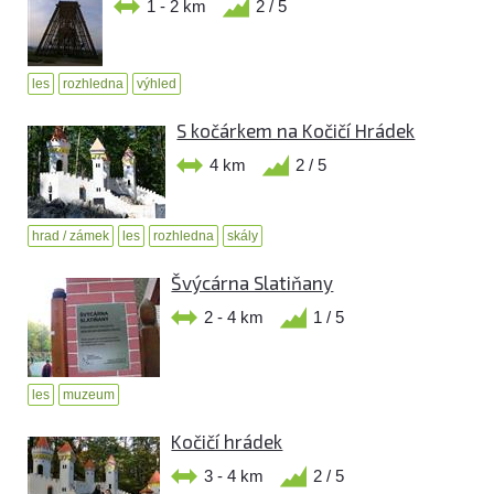
1 - 2 km
2 / 5
les
rozhledna
výhled
S kočárkem na Kočičí Hrádek
4 km
2 / 5
hrad / zámek
les
rozhledna
skály
Švýcárna Slatiňany
2 - 4 km
1 / 5
les
muzeum
Kočičí hrádek
3 - 4 km
2 / 5