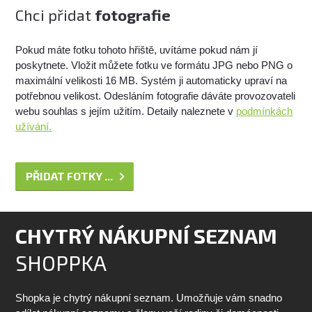
Chci přidat
fotografie
Pokud máte fotku tohoto hřiště, uvítáme pokud nám jí
poskytnete. Vložit můžete fotku ve formátu JPG nebo PNG o
maximální velikosti 16 MB. Systém ji automaticky upraví na
potřebnou velikost. Odesláním fotografie dáváte provozovateli
webu souhlas s jejím užitím. Detaily naleznete v
podmínkách
užívání.
PŘIDAT FOTKY ...
CHYTRÝ NÁKUPNÍ SEZNAM
SHOPPKA
Shopka je chytrý nákupní seznam. Umožňuje vám snadno