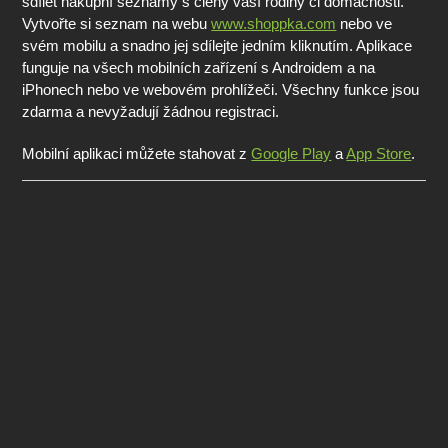
sdílet nákupní seznamy s členy vaší rodiny či domácnosti.
Vytvořte si seznam na webu
www.shoppka.com
nebo ve
svém mobilu a snadno jej sdílejte jedním kliknutím. Aplikace
funguje na všech mobilních zařízení s Androidem a na
iPhonech nebo ve webovém prohlížeči. Všechny funkce jsou
zdarma a nevyžadují žádnou registraci.
Mobilní aplikaci můžete stahovat z
Google Play
a
App Store
.