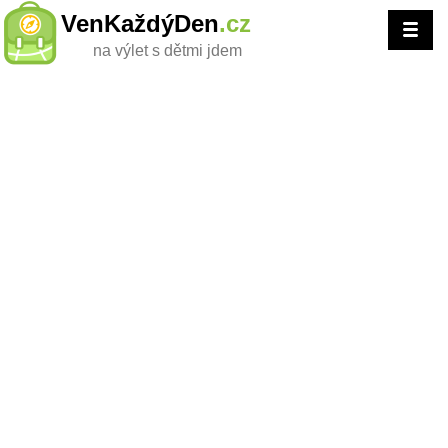
VenKaždýDen
.cz
na výlet s dětmi jdem