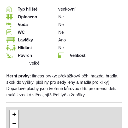
Typ hřiště
venkovní
Oploceno
Ne
Voda
Ne
WC
Ne
Lavičky
Ano
Hlídání
Ne
Povrch
Velikost
velké
Herní prvky:
fitness prvky: překážkový běh, hrazda, bradla,
skok do výšky, plošiny pro sedy lehy a madla pro kliky).
Dopadové plochy jsou tvořené kůrovou drtí. pro menší děti:
malá lezecká stěna, sjížděcí tyč a žebříky
+
−