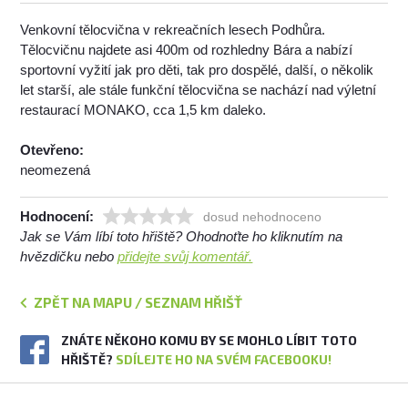
Venkovní tělocvična v rekreačních lesech Podhůra.
Tělocvičnu najdete asi 400m od rozhledny Bára a nabízí
sportovní vyžití jak pro děti, tak pro dospělé, další, o několik
let starší, ale stále funkční tělocvična se nachází nad výletní
restaurací MONAKO, cca 1,5 km daleko.
Otevřeno:
neomezená
Hodnocení:
dosud nehodnoceno
Jak se Vám líbí toto hřiště? Ohodnoťte ho kliknutím na
hvězdičku nebo
přidejte svůj komentář.
ZPĚT NA MAPU / SEZNAM HŘIŠŤ
ZNÁTE NĚKOHO KOMU BY SE MOHLO LÍBIT TOTO
HŘIŠTĚ?
SDÍLEJTE HO NA SVÉM FACEBOOKU!