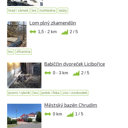
hrad / zámek
les
rozhledna
skály
Lom plný zkamenělin
1,5 - 2 km
2 / 5
les
zřícenina
Babiččin dvoreček Licibořice
0 - 3 km
2 / 5
jezero / rybník
les
potok / řeka
zoo / zookoutek
Městský bazén Chrudim
0 km
1 / 5