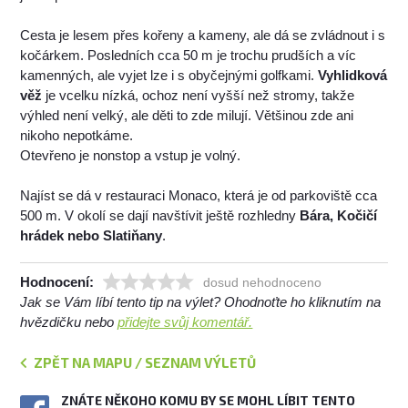
Cesta je lesem přes kořeny a kameny, ale dá se zvládnout i s
kočárkem. Posledních cca 50 m je trochu prudších a víc
kamenných, ale vyjet lze i s obyčejnými golfkami.
Vyhlidková
věž
je vcelku nízká, ochoz není vyšší než stromy, takže
výhled není velký, ale děti to zde milují. Většinou zde ani
nikoho nepotkáme.
Otevřeno je nonstop a vstup je volný.
Najíst se dá v restauraci Monaco, která je od parkoviště cca
500 m. V okolí se dají navštívit ještě rozhledny
Bára, Kočičí
hrádek nebo Slatiňany
.
Hodnocení:
dosud nehodnoceno
Jak se Vám líbí tento tip na výlet? Ohodnoťte ho kliknutím na
hvězdičku nebo
přidejte svůj komentář.
ZPĚT NA MAPU / SEZNAM VÝLETŮ
ZNÁTE NĚKOHO KOMU BY SE MOHL LÍBIT TENTO