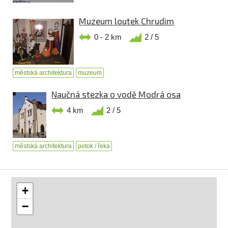
Muzeum loutek Chrudim
0 - 2 km
2 / 5
městská architektura
muzeum
Naučná stezka o vodě Modrá osa
4 km
2 / 5
městská architektura
potok / řeka
+
−