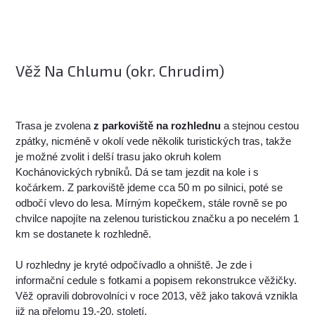
Věž Na Chlumu (okr. Chrudim)
Trasa je zvolena
z parkoviště na rozhlednu
a stejnou cestou
zpátky, nicméně v okolí vede několik turistických tras, takže
je možné zvolit i delší trasu jako okruh kolem
Kochánovických rybníků. Dá se tam jezdit na kole i s
kočárkem. Z parkoviště jdeme cca 50 m po silnici, poté se
odbočí vlevo do lesa. Mírným kopečkem, stále rovně se po
chvilce napojíte na zelenou turistickou značku a po necelém 1
km se dostanete k rozhledně.
U rozhledny je kryté odpočívadlo a ohniště. Je zde i
informační cedule s fotkami a popisem rekonstrukce věžičky.
Věž opravili dobrovolníci v roce 2013, věž jako taková vznikla
již na přelomu 19.-20. století.