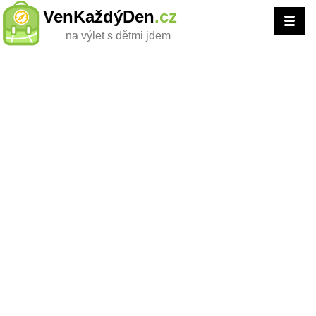
VenKaždýDen
.cz
na výlet s dětmi jdem