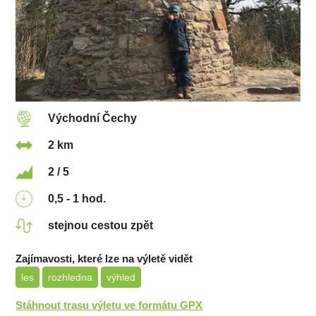
Východní Čechy
2 km
2 / 5
0,5 - 1 hod.
stejnou cestou zpět
Zajímavosti, které lze na výletě vidět
les
rozhledna
výhled
Stáhnout trasu výletu ve formátu GPX