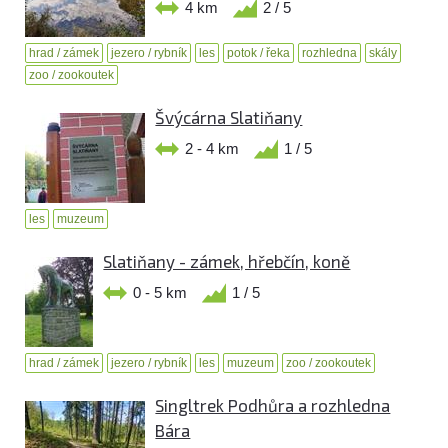
4 km
2 / 5
hrad / zámek
jezero / rybník
les
potok / řeka
rozhledna
skály
zoo / zookoutek
Švýcárna Slatiňany
2 - 4 km
1 / 5
les
muzeum
Slatiňany - zámek, hřebčín, koně
0 - 5 km
1 / 5
hrad / zámek
jezero / rybník
les
muzeum
zoo / zookoutek
Singltrek Podhůra a rozhledna
Bára