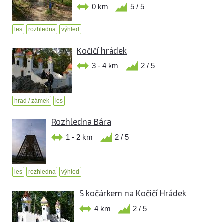
0 km
5 / 5
les
rozhledna
výhled
Kočičí hrádek
3 - 4 km
2 / 5
hrad / zámek
les
Rozhledna Bára
1 - 2 km
2 / 5
les
rozhledna
výhled
S kočárkem na Kočičí Hrádek
4 km
2 / 5