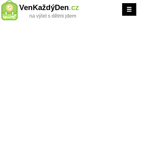
VenKaždýDen
.cz
na výlet s dětmi jdem