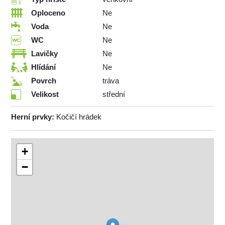
Oploceno
Ne
Voda
Ne
WC
Ne
Lavičky
Ne
Hlídání
Ne
Povrch
tráva
Velikost
střední
Herní prvky:
Kočičí hrádek
+
−