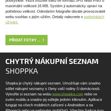
poskytnete. Vložit můžete fotku ve formátu JPG nebo PNG o
maximální velikosti 16 MB. Systém ji automaticky upraví na
potřebnou velikost. Odesláním fotografie dáváte provozovateli
webu souhlas s jejím užitím. Detaily naleznete v
podmínkách
užívání.
PŘIDAT FOTKY ...
CHYTRÝ NÁKUPNÍ SEZNAM
SHOPPKA
Shopka je chytrý nákupní seznam. Umožňuje vám snadno
sdílet nákupní seznamy s členy vaší rodiny či domácnosti.
Vytvořte si seznam na webu
www.shoppka.com
nebo ve
svém mobilu a snadno jej sdílejte jedním kliknutím. Aplikace
funguje na všech mobilních zařízení s Androidem a na
iPhonech nebo ve webovém prohlížeči. Všechny funkce jsou