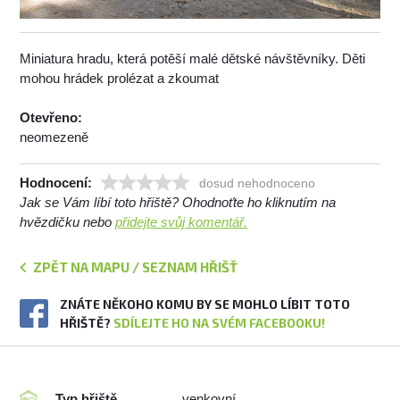
Miniatura hradu, která potěší malé dětské návštěvníky. Děti
mohou hrádek prolézat a zkoumat
Otevřeno:
neomezeně
Hodnocení:
dosud nehodnoceno
Jak se Vám líbí toto hřiště? Ohodnoťte ho kliknutím na
hvězdičku nebo
přidejte svůj komentář.
ZPĚT NA MAPU / SEZNAM HŘIŠŤ
ZNÁTE NĚKOHO KOMU BY SE MOHLO LÍBIT TOTO
HŘIŠTĚ?
SDÍLEJTE HO NA SVÉM FACEBOOKU!
Typ hřiště
venkovní