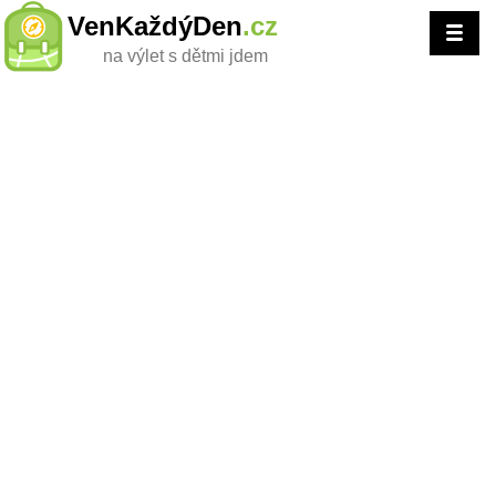
VenKaždýDen
.cz
na výlet s dětmi jdem