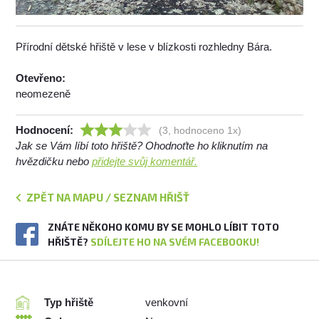
Přírodní dětské hřiště v lese v blízkosti rozhledny Bára.
Otevřeno:
neomezeně
Hodnocení:
(3, hodnoceno 1x)
Jak se Vám líbí toto hřiště? Ohodnoťte ho kliknutím na
hvězdičku nebo
přidejte svůj komentář.
ZPĚT NA MAPU / SEZNAM HŘIŠŤ
ZNÁTE NĚKOHO KOMU BY SE MOHLO LÍBIT TOTO
HŘIŠTĚ?
SDÍLEJTE HO NA SVÉM FACEBOOKU!
Typ hřiště
venkovní