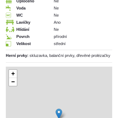
Oploceno
Ne
Voda
Ne
WC
Ne
Lavičky
Ano
Hlídání
Ne
Povrch
přírodní
Velikost
střední
Herní prvky:
skluzavka, balanční prvky, dřevěné prolézačky
+
−