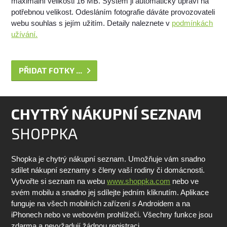
maximální velikosti 16 MB. Systém ji automaticky upraví na
potřebnou velikost. Odesláním fotografie dáváte provozovateli
webu souhlas s jejím užitím. Detaily naleznete v
podmínkách
užívání.
PŘIDAT FOTKY ...
CHYTRÝ NÁKUPNÍ SEZNAM
SHOPPKA
Shopka je chytrý nákupní seznam. Umožňuje vám snadno
sdílet nákupní seznamy s členy vaší rodiny či domácnosti.
Vytvořte si seznam na webu
www.shoppka.com
nebo ve
svém mobilu a snadno jej sdílejte jedním kliknutím. Aplikace
funguje na všech mobilních zařízení s Androidem a na
iPhonech nebo ve webovém prohlížeči. Všechny funkce jsou
zdarma a nevyžadují žádnou registraci.