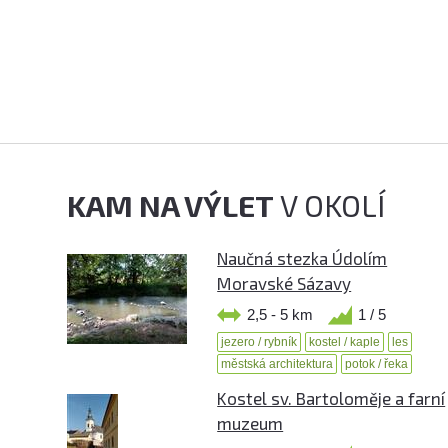
KAM NA VÝLET
V OKOLÍ
Naučná stezka Údolím
Moravské Sázavy
2,5 - 5 km
1 / 5
jezero / rybník
kostel / kaple
les
městská architektura
potok / řeka
Kostel sv. Bartoloměje a farní
muzeum