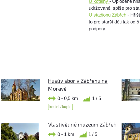
U kotelny
- Oplocené hři
udržované, spíše pro star
U stadionu Zábřeh
- Hřiš
to pro starší děti tak od
podpory ...
Husův sbor v Zábřehu na
Moravě
0 - 0,5 km
1 / 5
kostel / kaple
Vlastivědné muzeum Zábřeh
0 - 1 km
1 / 5