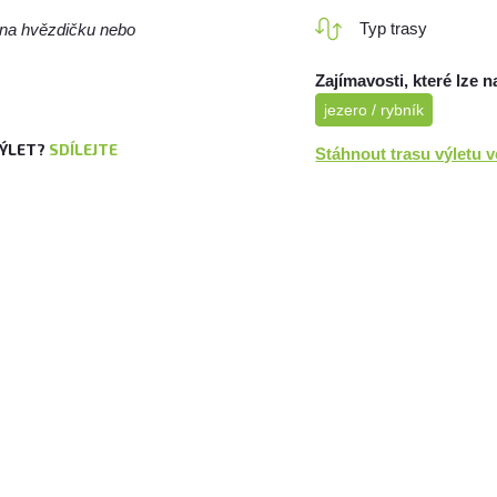
Typ trasy
m na hvězdičku nebo
Zajímavosti, které lze n
jezero / rybník
VÝLET?
SDÍLEJTE
Stáhnout trasu výletu 