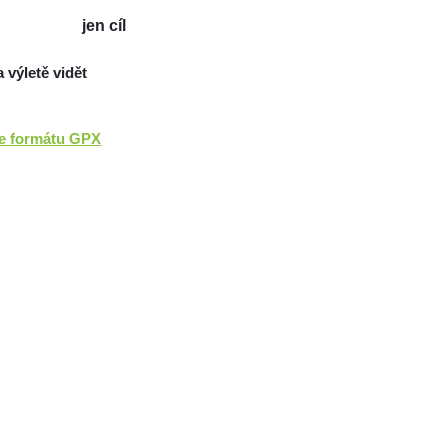
jen cíl
a výletě vidět
ve formátu GPX