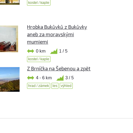
kostel / kaple
Hrobka Bukůvků z Bukůvky
aneb za moravskými
mumiemi
0 km
1 / 5
kostel / kaple
Z Brníčka na Šebenou a zpět
4 - 6 km
3 / 5
hrad / zámek
les
výhled