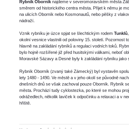
Rybník Oborník
najdeme v severomoravském města Zábř
směrem od historického centra města. Přijet k němu je m
na ulicích Oborník nebo Kosmonautů, nebo pěšky z vlak
nádraží.
Vznik rybníku je úzce spjat se šlechtickým rodem
Tunklů
okolní vesnice vlastnili od poloviny 15. století. Pozornost 
hlavně na zakládání rybníků a regulaci vodních toků. Rybn
bylo hojně rozšířené již před husitskými válkami, neboť ob
Moravské Sázavy a Desné byly k zakládání rybníku jako 
Rybník Oborník (zvaný také Zámecký) byl vystavěn spolu
lety 1480 - 1490. Ve městě a v jeho okolí se původně nach
dnešních dnů se však zachoval pouze Oborník. Rybník se 
města. Prochází tudy cyklostezka, po které se mohou projí
odrážedlech, několik laviček k odpočinku a relaxaci a v n
hřiště.