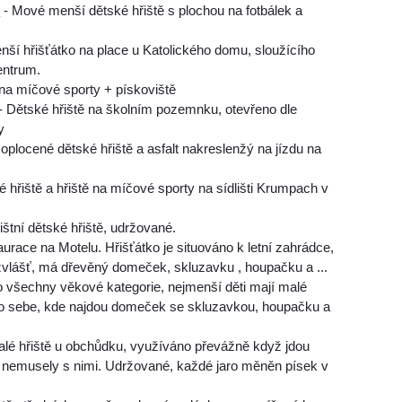
y
- Mové menší dětské hřiště s plochou na fotbálek a
nší hřišťátko na place u Katolického domu, sloužícího
entrum.
 na míčové sporty + pískoviště
- Dětské hřiště na školním pozemnku, otevřeno dle
y
oplocené dětské hřiště a asfalt nakreslenžý na jízdu na
 hřiště a hřiště na míčové sporty na sídlišti Krumpach v
ištní dětské hřiště, udržované.
aurace na Motelu. Hřišťátko je situováno k letní zahrádce,
i zvlášť, má dřevěný domeček, skluzavku , houpačku a ...
ro všechny věkové kategorie, nejmenší děti mají malé
pro sebe, kde najdou domeček se skluzavkou, houpačku a
alé hřiště u obchůdku, využíváno převážně když jdou
ti nemusely s nimi. Udržované, každé jaro měněn písek v