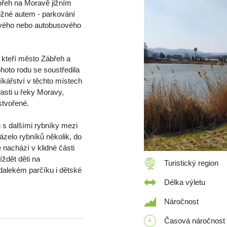
eh na Moravě jižním
ožné autem - parkování
ového nebo autobusového
, kteří město Zábřeh a
tohoto rodu se soustředila
íkářství v těchto místech
lasti u řeky Moravy,
stvořené.
 s dalšími rybníky mezi
ázelo rybníků několik, do
nachází v klidné části
ždět děti na
Turistický region
edalekém parčíku i dětské
Délka výletu
Náročnost
Časová náročnost