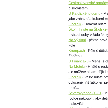
Československé armád
pískovištěm.
U Katolického domu
- Me
jako zábavní a kulturní c
Oborník
- Dvakrát hřiště
Školní hřiště na Školské
otvírací doby v řádu škol
Na Výsluní
- pěkné nové 
kole
Krumpach
- Pěkné dětské
Zábřehu.
U Finančáku
- Menší sídl
Na Motelu
- Hřiště u rest
ale můžete si tam přijít 
Oborník
- Velké hřiště p
oplocené hřišťátko jen 
prolé...
Severovýchod 30-31
- M
rodiče nakoupit , aby dě
pískovišti.