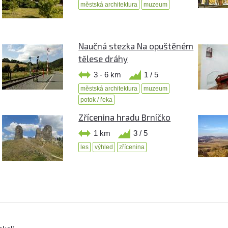
městská architektura
muzeum
Naučná stezka Na opuštěném
tělese dráhy
3 - 6 km
1 / 5
městská architektura
muzeum
potok / řeka
Zřícenina hradu Brníčko
1 km
3 / 5
les
výhled
zřícenina