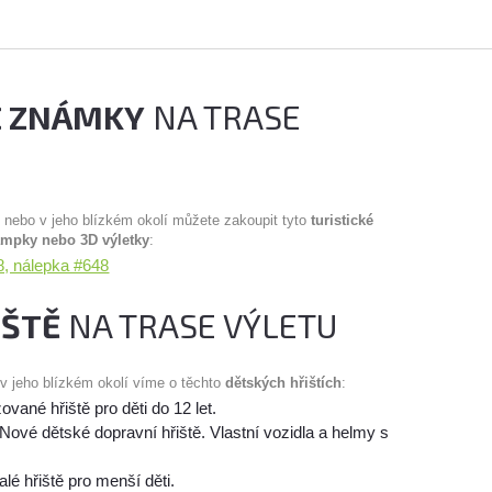
É ZNÁMKY
NA TRASE
u nebo v jeho blízkém okolí můžete zakoupit tyto
turistické
ampky nebo 3D výletky
:
, nálepka #648
IŠTĚ
NA TRASE VÝLETU
 v jeho blízkém okolí víme o těchto
dětských hřištích
:
vané hřiště pro děti do 12 let.
Nové dětské dopravní hřiště. Vlastní vozidla a helmy s
lé hřiště pro menší děti.