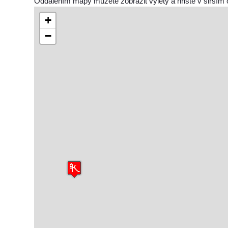
Oddálením mapy můžete zobrazit výlety a hřiště v širším 
+
−