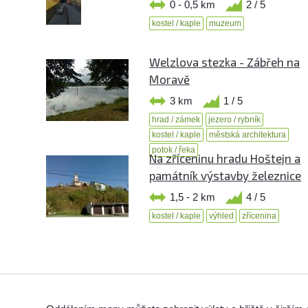
0 - 0,5 km
2 / 5
kostel / kaple
muzeum
Welzlova stezka - Zábřeh na
Moravě
3 km
1 / 5
hrad / zámek
jezero / rybník
kostel / kaple
městská architektura
potok / řeka
Na zříceninu hradu Hoštejn a
památník výstavby železnice
1,5 - 2 km
4 / 5
kostel / kaple
výhled
zřícenina