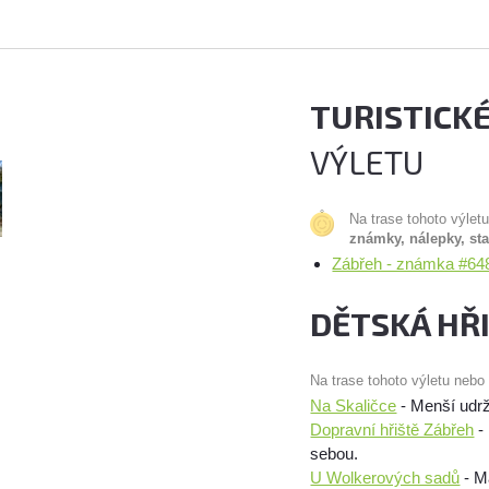
TURISTICK
VÝLETU
Na trase tohoto výlet
známky, nálepky, st
Zábřeh - známka #648
DĚTSKÁ HŘ
Na trase tohoto výletu nebo
Na Skaličce
- Menší udržo
Dopravní hřiště Zábřeh
- 
sebou.
U Wolkerových sadů
- Ma