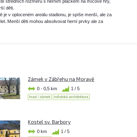
ště středních rozměru s herním pláckem na míčové hry,
ší děti.
tě je v oploceném areálu stadionu, je spíše menší, ale za
 5 let. Menší děti mohou absolvovat herní prvky ale za
Zámek v Zábřehu na Moravě
0 - 0,5 km
1 / 5
hrad / zámek
městská architektura
Kostel sv. Barbory
0 km
1 / 5