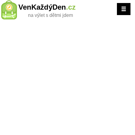
VenKaždýDen
.cz
na výlet s dětmi jdem