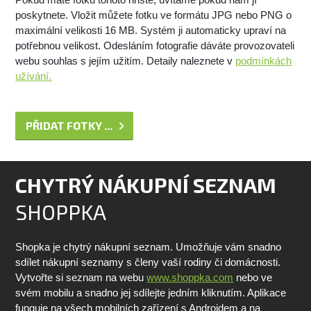
poskytnete. Vložit můžete fotku ve formátu JPG nebo PNG o
maximální velikosti 16 MB. Systém ji automaticky upraví na
potřebnou velikost. Odesláním fotografie dáváte provozovateli
webu souhlas s jejím užitím. Detaily naleznete v
podmínkách
užívání.
PŘIDAT FOTKY ...
CHYTRÝ NÁKUPNÍ SEZNAM
SHOPPKA
Shopka je chytrý nákupní seznam. Umožňuje vám snadno
sdílet nákupní seznamy s členy vaší rodiny či domácnosti.
Vytvořte si seznam na webu
www.shoppka.com
nebo ve
svém mobilu a snadno jej sdílejte jedním kliknutím. Aplikace
funguje na všech mobilních zařízení s Androidem a na