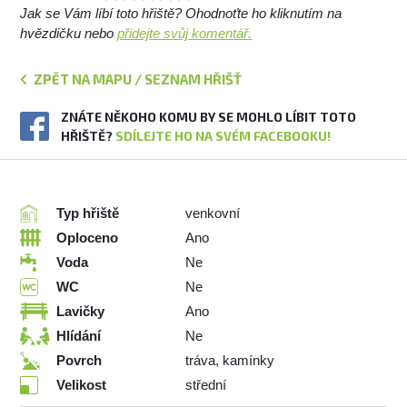
Jak se Vám líbí toto hřiště? Ohodnoťte ho kliknutím na
hvězdičku nebo
přidejte svůj komentář.
ZPĚT NA MAPU / SEZNAM HŘIŠŤ
ZNÁTE NĚKOHO KOMU BY SE MOHLO LÍBIT TOTO
HŘIŠTĚ?
SDÍLEJTE HO NA SVÉM FACEBOOKU!
Typ hřiště
venkovní
Oploceno
Ano
Voda
Ne
WC
Ne
Lavičky
Ano
Hlídání
Ne
Povrch
tráva, kamínky
Velikost
střední