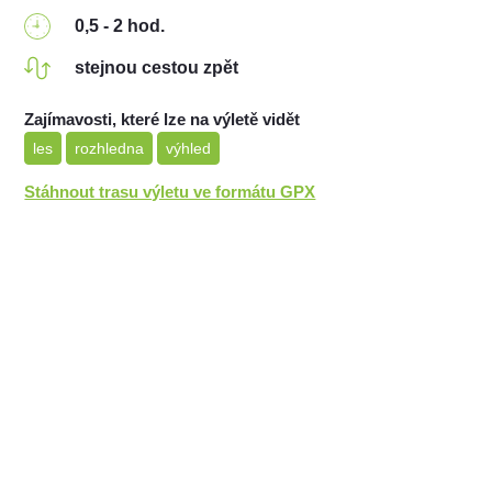
0,5 - 2 hod.
stejnou cestou zpět
Zajímavosti, které lze na výletě vidět
les
rozhledna
výhled
Stáhnout trasu výletu ve formátu GPX