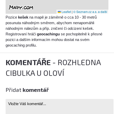
Leaflet
|
© Seznam.cz a.s. a další
Pozice
kešek
na mapě je záměrně o cca 10 - 30 metrů
posunuta náhodným směrem, abychom nenapomáhli
náhodným nálezům a příp. zničení či odcizení kešek.
Registrovaní hráči
geocachingu
se pochopitelně k přesné
pozici a dalším informacím mohou dostat na svém
geocaching profilu.
KOMENTÁŘE
- ROZHLEDNA
CIBULKA U OLOVÍ
Přidat
komentář