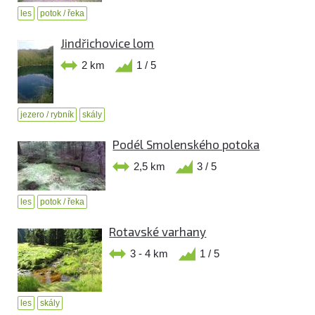
les
potok / řeka
Jindřichovice lom
2 km
1 / 5
jezero / rybník
skály
Podél Smolenského potoka
2,5 km
3 / 5
les
potok / řeka
Rotavské varhany
3 - 4 km
1 / 5
les
skály