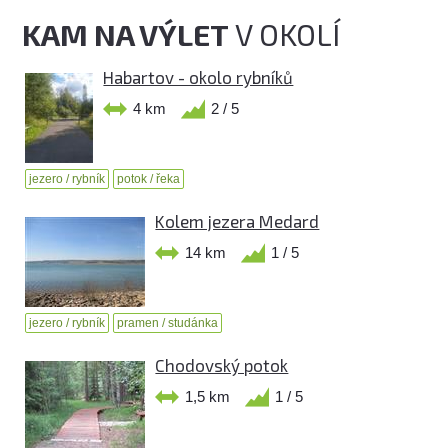
KAM NA VÝLET
V OKOLÍ
Habartov - okolo rybníků
4 km
2 / 5
jezero / rybník
potok / řeka
Kolem jezera Medard
14 km
1 / 5
jezero / rybník
pramen / studánka
Chodovský potok
1,5 km
1 / 5