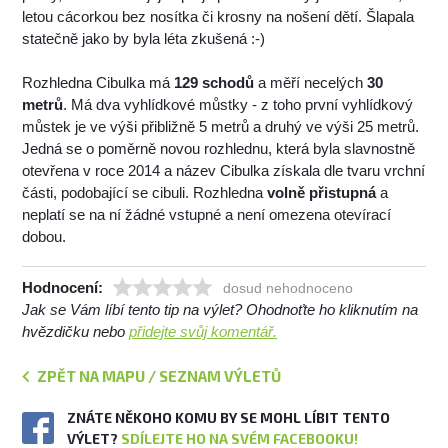
letou cácorkou bez nosítka či krosny na nošení dětí. Šlapala
statečně jako by byla léta zkušená :-)
Rozhledna Cibulka má
129 schodů
a měří necelých
30
metrů
. Má dva vyhlídkové můstky - z toho první vyhlídkový
můstek je ve výši přibližně 5 metrů a druhý ve výši 25 metrů.
Jedná se o poměrně novou rozhlednu, která byla slavnostně
otevřena v roce 2014 a název Cibulka získala dle tvaru vrchní
části, podobající se cibuli. Rozhledna
volně přistupná
a
neplatí se na ní žádné vstupné a není omezena otevírací
dobou.
Hodnocení:
dosud nehodnoceno
Jak se Vám líbí tento tip na výlet? Ohodnoťte ho kliknutím na
hvězdičku nebo
přidejte svůj komentář.
ZPĚT NA MAPU / SEZNAM VÝLETŮ
ZNÁTE NĚKOHO KOMU BY SE MOHL LÍBIT TENTO
VÝLET?
SDÍLEJTE HO NA SVÉM FACEBOOKU!