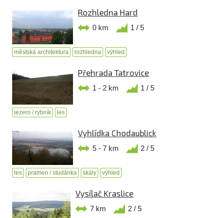
Rozhledna Hard
0 km
1 / 5
městská architektura
rozhledna
výhled
Přehrada Tatrovice
1 - 2 km
1 / 5
jezero / rybník
les
Vyhlídka Chodaublick
5 - 7 km
2 / 5
les
pramen / studánka
skály
výhled
Vysílač Kraslice
7 km
2 / 5