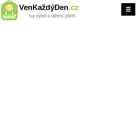
VenKaždýDen
.cz
na výlet s dětmi jdem