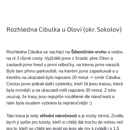
Rozhledna Cibulka u Oloví (okr. Sokolov)
Rozhledna Cibulka se nachází na
Šibeničním vrchu
a vedou
na ní 3 různé cesty. Vyjížděli jsme z Kraslic přes Oloví a
zastavili jsme hned u první odbočky, na kterou jsme narazili.
Bylo tam přímo parkoviště, na kterém jsme zaparkovali a u
kterého na ukazateli bylo napsáno 20 minut -> směr Cibulka.
Cestou jsme potkali další výletníky, kteří šli jinou trasou, která
byla mírnější a na ukazateli měli napsáno 30 minut. Z toho
usuzuji, že trasy jsou nejspíše rozdělené dle náročnosti a
nám byla osudem vybrána ta nejnáročnější :)
Tato trasa je tedy
střední náročnosti
a je místy strmá. Zvolila
bych jí spíše pro turisty, kteří si chtějí dát trochu do nohou než
pro ty, kteří se chtějí jen projít po lese ale my ji zvládli i s 1,5