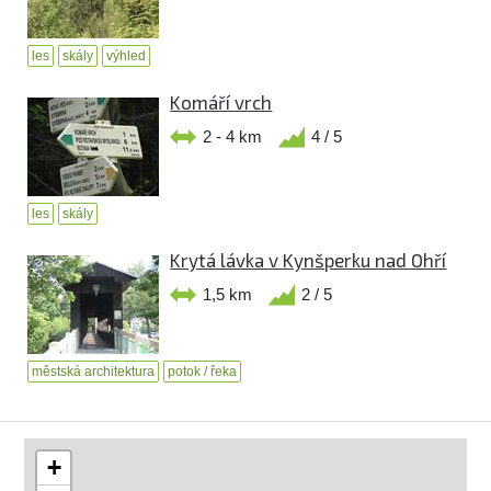
les
skály
výhled
Komáří vrch
2 - 4 km
4 / 5
les
skály
Krytá lávka v Kynšperku nad Ohří
1,5 km
2 / 5
městská architektura
potok / řeka
+