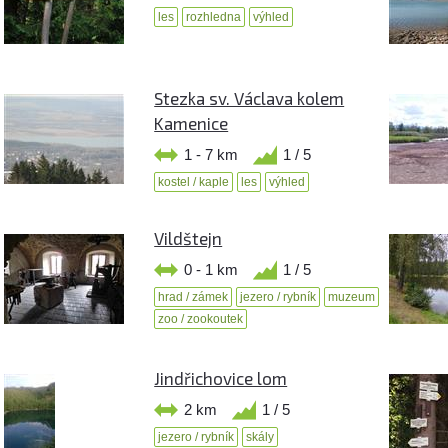
les
rozhledna
výhled
Stezka sv. Václava kolem
Kamenice
1 - 7 km
1 / 5
kostel / kaple
les
výhled
Vildštejn
0 - 1 km
1 / 5
hrad / zámek
jezero / rybník
muzeum
zoo / zookoutek
Jindřichovice lom
2 km
1 / 5
jezero / rybník
skály