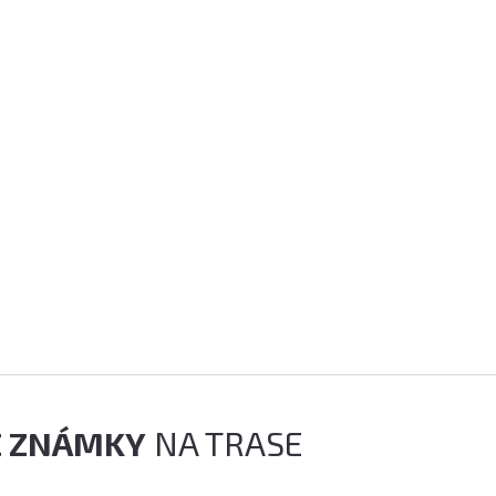
É ZNÁMKY
NA TRASE