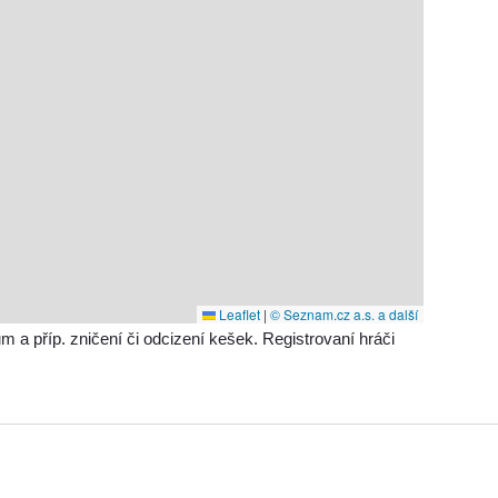
Leaflet
|
© Seznam.cz a.s. a další
příp. zničení či odcizení kešek. Registrovaní hráči