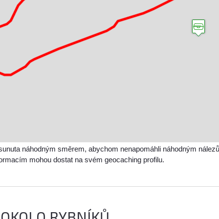
sunuta náhodným směrem, abychom nenapomáhli náhodným nálezům a 
nformacím mohou dostat na svém geocaching profilu.
 OKOLO RYBNÍKŮ