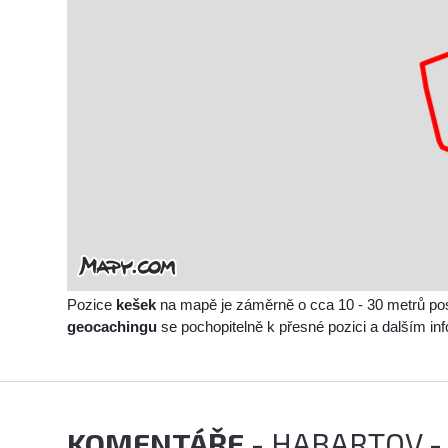
Pozice
kešek
na mapě je záměrně o cca 10 - 30 metrů po
geocachingu
se pochopitelně k přesné pozici a dalším i
KOMENTÁŘE
- HABARTOV -