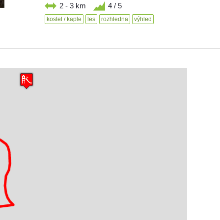
2 - 3 km
4 / 5
kostel / kaple
les
rozhledna
výhled