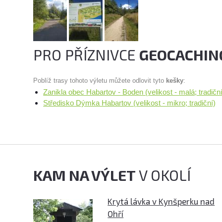
PRO PŘÍZNIVCE
GEOCACHIN
Poblíž trasy tohoto výletu můžete odlovit tyto
kešky
:
Zanikla obec Habartov - Boden (velikost - malá; tradiční
Středisko Dýmka Habartov (velikost - mikro; tradiční)
KAM NA VÝLET
V OKOLÍ
Krytá lávka v Kynšperku nad
Ohří