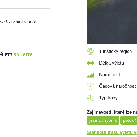
m na hvězdičku nebo
Turistický region
VÝLET?
SDÍLEJTE
Délka výletu
Náročnost
Časová náročnost
Typ trasy
Zajímavosti, které lze n
jezero / rybník
potok /
Stáhnout trasu výletu 