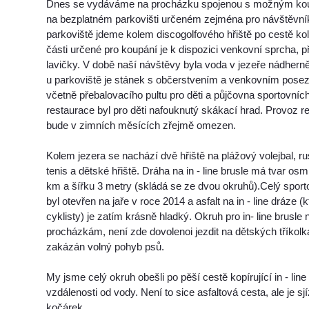
Dnes se vydáváme na procházku spojenou s možným kou
na bezplatném parkovišti určeném zejména pro návštěvníky 
parkoviště jdeme kolem discogolfového hřiště po cestě k
části určené pro koupání je k dispozici venkovní sprcha, p
lavičky. V době naší návštěvy byla voda v jezeře nádhern
u parkoviště je stánek s občerstvením a venkovním poseze
včetně přebalovacího pultu pro děti a půjčovna sportovních
restaurace byl pro děti nafouknutý skákací hrad. Provoz r
bude v zimních měsících zřejmě omezen.
Kolem jezera se nachází dvě hřiště na plážový volejbal, ru
tenis a dětské hřiště. Dráha na in - line brusle má tvar os
km a šířku 3 metry (skládá se ze dvou okruhů).Celý sport
byl otevřen na jaře v roce 2014 a asfalt na in - line dráze (k
cyklisty) je zatím krásně hladký. Okruh pro in- line brusle 
procházkám, není zde dovolenoi jezdit na dětských tříkolk
zakázán volný pohyb psů.
My jsme celý okruh obešli po pěší cestě kopírující in - line
vzdálenosti od vody. Není to sice asfaltová cesta, ale je sjí
kočárek.