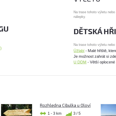
Na trase tohoto výletu nebo
nálepky.
GU
DĚTSKÁ HŘ
Na trase tohoto výletu nebo
)
Úžlabí
- Malé hřiště, kter
Je možnost zahrát si zde
U DDM
- Větší oplocené
Rozhledna Cibulka u Oloví
1 - 3 km
3 / 5