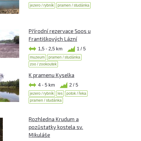
jezero / rybník
pramen / studánka
Přírodní rezervace Soos u
Františkových Lázní
1,5 - 2,5 km
1 / 5
muzeum
pramen / studánka
zoo / zookoutek
K pramenu Kyselka
4 - 5 km
2 / 5
jezero / rybník
les
potok / řeka
pramen / studánka
Rozhledna Krudum a
pozůstatky kostela sv.
Mikuláše