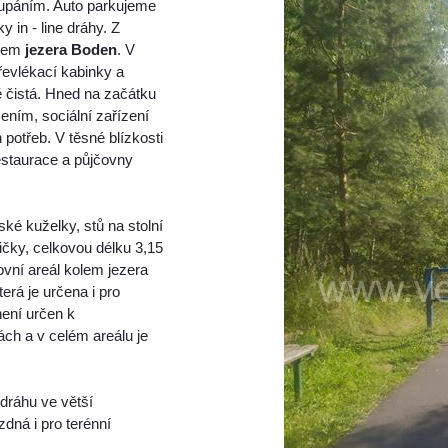
páním. Auto parkujeme
in - line dráhy. Z
olem
jezera Boden
. V
řevlékací kabinky a
ě čistá. Hned na začátku
ním, sociální zařízení
 potřeb. V těsné blízkosti
estaurace a půjčovny
ské kuželky, stů na stolní
mičky, celkovou délku 3,15
ovní areál kolem jezera
terá je určena i pro
není určen k
ách a v celém areálu je
 dráhu ve větší
zdná i pro terénní