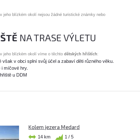
 v jeho blízkém okolí nejsou žádné turistické známky nebo
IŠTĚ
NA TRASE VÝLETU
 v jeho blízkém okolí víme o těchto
dětských hřištích
:
é však v obci splní svůj účel a zabaví děti různého věku.
 i míčové hry.
 hřiště u DDM
Kolem jezera Medard
14 km
1 / 5