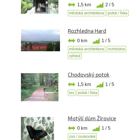
1,5 km
2 / 5
městská architektura
potok / řeka
Rozhledna Hard
0 km
1 / 5
městská architektura
rozhledna
výhled
Chodovský potok
1,5 km
1 / 5
les
potok / řeka
Motýlí dům Žírovice
0 km
1 / 5
zoo / zookoutek