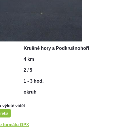
Krušné hory a Podkrušnohoří
4 km
2 / 5
1 - 3 hod.
okruh
a výletě vidět
 řeka
ve formátu GPX