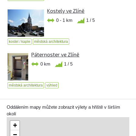
Kostely ve Zlíně
0 - 1 km
1 / 5
kostel / kaple
městská architektura
Páternoster ve Zlíně
0 km
1 / 5
městská architektura
výhled
Oddálením mapy můžete zobrazit výlety a hřiště v širším
okolí
+
−