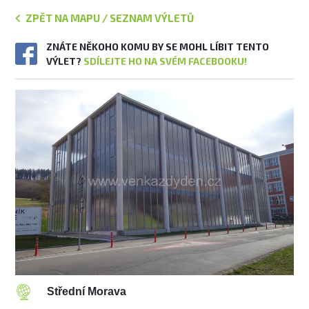
ZPĚT NA MAPU / SEZNAM VÝLETŮ
ZNÁTE NĚKOHO KOMU BY SE MOHL LÍBIT TENTO
VÝLET?
SDÍLEJTE HO NA SVÉM FACEBOOKU!
Střední Morava