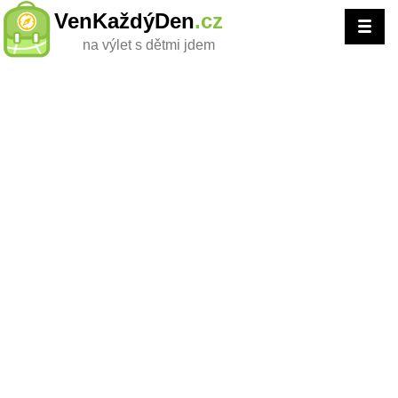
VenKaždýDen
.cz
na výlet s dětmi jdem