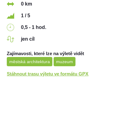
0 km
1 / 5
0,5 - 1 hod.
jen cíl
Zajímavosti, které lze na výletě vidět
městská architektura
muzeum
Stáhnout trasu výletu ve formátu GPX