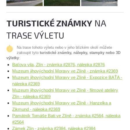
TURISTICKÉ ZNÁMKY
NA
TRASE VÝLETU
Na trase tohoto výletu nebo v jeho blízkém okolí můžete
zakoupit tyto
turistické známky, nálepky, stampky nebo 3D
výletky
:
Baťova vila, Zlín - známka #2876, nálepka #2876
Muzeum jihovýchodní Moravy ve Zlíně - známka #2369
Muzeum jihovýchodní Moravy ve Zlíně - Expozice BAŤA -
nálepka #2369
Muzeum jihovýchodní Moravy ve Zlíně - filmové ateliéry
Zlín - nálepka #2369
Muzeum jihovýchodní Moravy ve Zlíně - Hanzelka a
Zikmund - nálepka #2369
Památník Tomáše Bati ve Zlíně - známka #2564, nálepka
#2564
Zámek Zlín - známka #2984, nálepka #2984