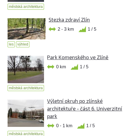
městská architektura
Stezka zdraví Zlín
2 - 3 km
1 / 5
les
výhled
Park Komenského ve Zlíně
0 km
1 / 5
městská architektura
Výletní okruh po zlínské
architektuře - část 6. Univerzitní
park
0 - 1 km
1 / 5
městská architektura