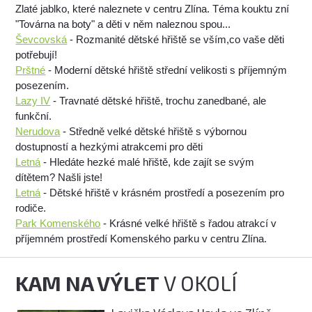
Zlaté jablko, které naleznete v centru Zlína. Téma kouktu zní
"Továrna na boty" a děti v něm naleznou spou...
Ševcovská
- Rozmanité dětské hřiště se vším,co vaše děti
potřebují!
Prštné
- Moderní dětské hřiště střední velikosti s příjemným
posezením.
Lazy IV
- Travnaté dětské hřiště, trochu zanedbané, ale
funkční.
Nerudova
- Středně velké dětské hřiště s výbornou
dostupností a hezkými atrakcemi pro děti
Letná
- Hledáte hezké malé hřiště, kde zajít se svým
dítětem? Našli jste!
Letná
- Dětské hřiště v krásném prostředí a posezením pro
rodiče.
Park Komenského
- Krásné velké hřiště s řadou atrakcí v
příjemném prostředí Komenského parku v centru Zlína.
KAM NA VÝLET
V OKOLÍ