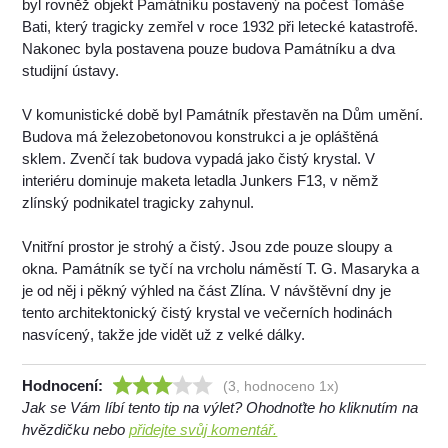
byl rovněž objekt Památníku postavený na počest Tomáše
Bati, který tragicky zemřel v roce 1932 při letecké katastrofě.
Nakonec byla postavena pouze budova Památníku a dva
studijní ústavy.
V komunistické době byl Památník přestavěn na Dům umění.
Budova má železobetonovou konstrukci a je opláštěná
sklem. Zvenčí tak budova vypadá jako čistý krystal. V
interiéru dominuje maketa letadla Junkers F13, v němž
zlínský podnikatel tragicky zahynul.
Vnitřní prostor je strohý a čistý. Jsou zde pouze sloupy a
okna. Památník se tyčí na vrcholu náměstí T. G. Masaryka a
je od něj i pěkný výhled na část Zlína. V návštěvní dny je
tento architektonický čistý krystal ve večerních hodinách
nasvícený, takže jde vidět už z velké dálky.
Hodnocení:
(3, hodnoceno 1x)
Jak se Vám líbí tento tip na výlet? Ohodnoťte ho kliknutím na
hvězdičku nebo
přidejte svůj komentář.