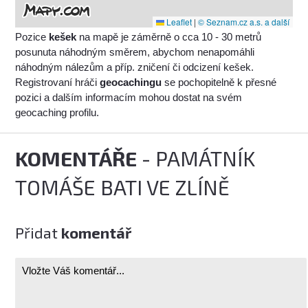
Leaflet
|
© Seznam.cz a.s. a další
Pozice
kešek
na mapě je záměrně o cca 10 - 30 metrů
posunuta náhodným směrem, abychom nenapomáhli
náhodným nálezům a příp. zničení či odcizení kešek.
Registrovaní hráči
geocachingu
se pochopitelně k přesné
pozici a dalším informacím mohou dostat na svém
geocaching profilu.
KOMENTÁŘE
- PAMÁTNÍK
TOMÁŠE BATI VE ZLÍNĚ
Přidat
komentář