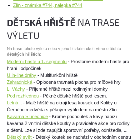
Zlín - známka #744, nálepka #744
DĚTSKÁ HŘIŠTĚ
NA TRASE
VÝLETU
Na trase tohoto výletu nebo v jeho blízkém okolí víme o těchto
dětských hřištích
:
Moderní hřiště u 1. segmentu
- Prostorné moderní hřiště pro
hraní i odpočinek
U in-line dráhy
- Multifunkční hřiště
Zahradnická
- Oplocená travnatá plocha pro míčové hry
L. Váchy
- Příjemné hřiště mezi rodinnými domky
Pod rozhlednou
- Pěkné dětské hřiště pod lesem.
Letná I.
- Malé hřiště na okraji lesa kousek od Koliby u
Černého medvěda s pěkným výhledem na město Zlín
Kavárna Slunečnice
- Kromě pochoutek a kávy nabízí
kavárna 2 vnitřní dětské koutky a pravidelné akce pro rodiny
s dětmi. Lze si zde zapůjčit sportovní potřeby, odrážedla, ...
Dětský svět
- Dětský koutek se nachází v obchodním centru